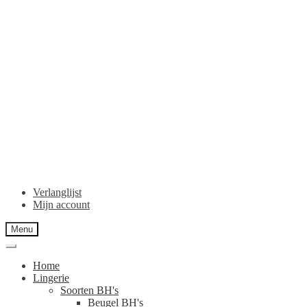
Verlanglijst
Mijn account
Menu
Home
Lingerie
Soorten BH's
Beugel BH's