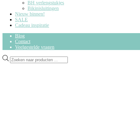
BH verlengstukjes
Bikinisluitingen
Nieuw binnen!
SALE
Cadeau inspiratie
Blog
Contact
Veelgestelde vragen
Ga
Ga
Producten
door
naar
zoeken
naar
de
navigatie
inhoud