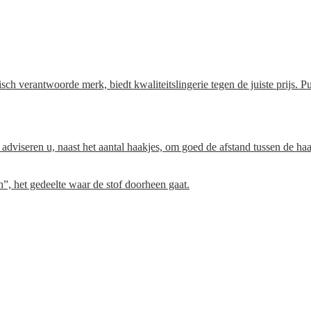
woorde merk, biedt kwaliteitslingerie tegen de juiste prijs. Pure,
Wij adviseren u, naast het aantal haakjes, om goed de afstand tussen de h
, het gedeelte waar de stof doorheen gaat.