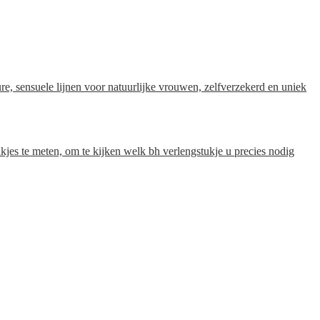
 sensuele lijnen voor natuurlijke vrouwen, zelfverzekerd en uniek
aakjes te meten, om te kijken welk bh verlengstukje u precies nodig