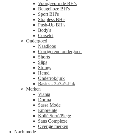
Voorgevormde BH's
Beugelloze BH's
Sport BH's
Strapless BH's
Push-Up BH's
Body's
Corselet
Ondergoed
Naadloos
Corrigerend ondergoed
Shorts
Slips
Strings
Hemd
Onderrok/jurk
Basics - 2-/3-/5-Pak
Merken
Viania
Dorina
Sassa Mode
Empreinte
Kollé Serré/Piege
Sans Complexe
Overige merken
Nachtmode