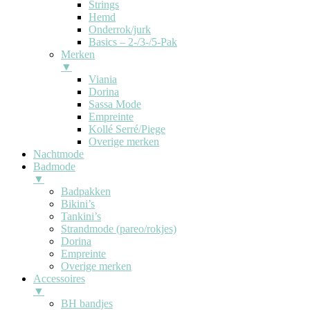
Strings
Hemd
Onderrok/jurk
Basics – 2-/3-/5-Pak
Merken
▼
Viania
Dorina
Sassa Mode
Empreinte
Kollé Serré/Piege
Overige merken
Nachtmode
Badmode
▼
Badpakken
Bikini’s
Tankini’s
Strandmode (pareo/rokjes)
Dorina
Empreinte
Overige merken
Accessoires
▼
BH bandjes