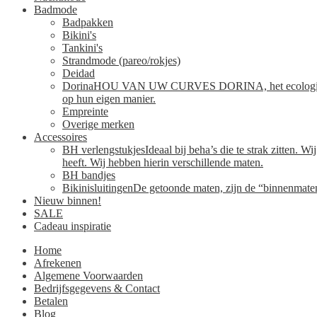
Badmode
Badpakken
Bikini's
Tankini's
Strandmode (pareo/rokjes)
Deidad
Dorina
HOU VAN UW CURVES DORINA, het ecologisch verant
op hun eigen manier.
Empreinte
Overige merken
Accessoires
BH verlengstukjes
Ideaal bij beha’s die te strak zitten. 
heeft. Wij hebben hierin verschillende maten.
BH bandjes
Bikinisluitingen
De getoonde maten, zijn de “binnenmaten”
Nieuw binnen!
SALE
Cadeau inspiratie
Home
Afrekenen
Algemene Voorwaarden
Bedrijfsgegevens & Contact
Betalen
Blog