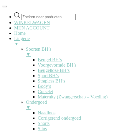
Producten
zoeken
WINKELWAGEN
MIJN ACCOUNT
Home
Lingerie
▼
Soorten BH’s
▼
Beugel BH’s
Voorgevormde BH’s
Beugelloze BH’s
Sport BH’s
Strapless BH’s
Body’s
Corselet
Maternity (Zwangerschap – Voeding)
Ondergoed
▼
Naadloos
Corrigerend ondergoed
Shorts
Slips