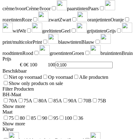
crème/ivoor
Crème/Ivoor
paarstinten
Paars
rozetinten
Roze
zwart
Zwart
oranjetinten
Oranje
wit
Wit
geeltinten
Geel
grijstinten
Grijs
print/multicolor
Print
blauwtinten
Blauw
roodtinten
Rood
groentinten
Groen
bruintinten
Bruin
Prijs
€ 0
€ 100
100
0
Beschikbaar
Niet op voorraad
Op voorraad
Alle producten
Show only products on sale
Filter Producten
BH-Maat
70A
75A
80A
85A
90A
70B
75B
Show more
Maat
75
80
85
90
95
100
36
Show more
Kleur