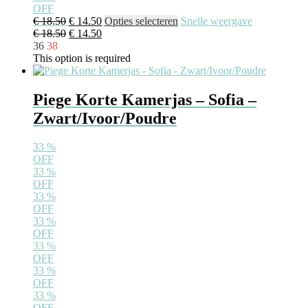
OFF
€
18.50
€
14.50
Opties selecteren
Snelle weergave
€
18.50
€
14.50
36
38
This option is required
Piege Korte Kamerjas – Sofia –
Zwart/Ivoor/Poudre
33
%
OFF
33
%
OFF
33
%
OFF
33
%
OFF
33
%
OFF
33
%
OFF
33
%
OFF