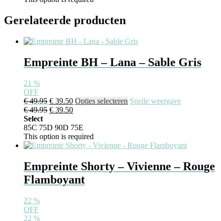
Gerelateerde producten
Empreinte BH – Lana – Sable Gris
21
%
OFF
€
49.95
€
39.50
Opties selecteren
Snelle weergave
€
49.95
€
39.50
Select
85C
75D
90D
75E
This option is required
Empreinte Shorty – Vivienne – Rouge
Flamboyant
22
%
OFF
22
%