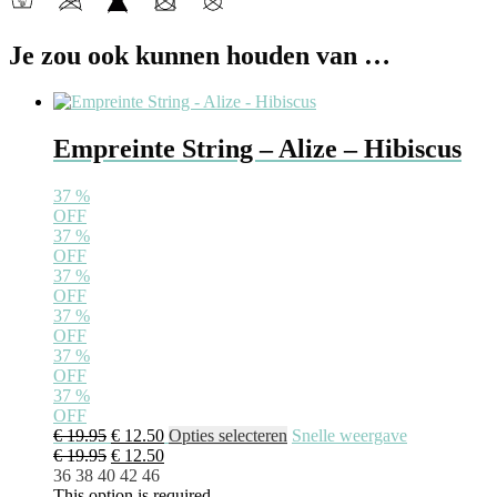
Je zou ook kunnen houden van …
Empreinte String – Alize – Hibiscus
37
%
OFF
37
%
OFF
37
%
OFF
37
%
OFF
37
%
OFF
37
%
OFF
€
19.95
€
12.50
Opties selecteren
Snelle weergave
€
19.95
€
12.50
36
38
40
42
46
This option is required