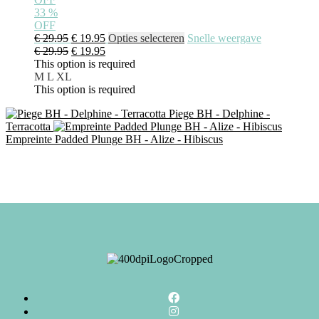
33
%
OFF
€
29.95
€
19.95
Opties selecteren
Snelle weergave
€
29.95
€
19.95
This option is required
M
L
XL
This option is required
Piege BH - Delphine -
Terracotta
Empreinte Padded Plunge BH - Alize - Hibiscus