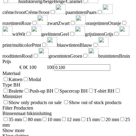
huidskleurig/beige
Beige/Caramel
crème/ivoor
Crème/Ivoor
paarstinten
Paars
rozetinten
Roze
zwart
Zwart
oranjetinten
Oranje
wit
Wit
geeltinten
Geel
grijstinten
Grijs
print/multicolor
Print
blauwtinten
Blauw
roodtinten
Rood
groentinten
Groen
bruintinten
Bruin
Prijs
€ 0
€ 100
100
0
Materiaal
Katoen
Modal
Type BH
Bralette
Push-up BH
Spacercup BH
T-shirt BH
Minimizer
Show only products on sale
Show out of stock products
Filter Producten
Binnenmaat bikinisluiting
35 mm
80 mm
10 mm
12 mm
15 mm
20 mm
25
mm
Show more
Kleur sluiting