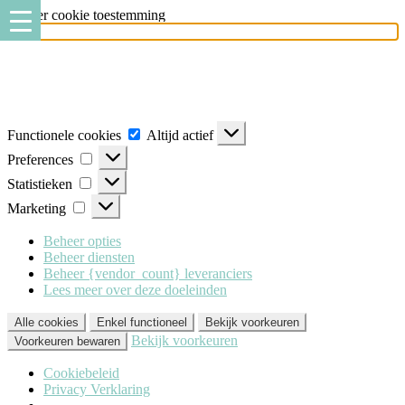
Beheer cookie toestemming
Milo Lingerie
maakt gebruik van verschillende soorten cookies
(functionele, analytische en marketing cookies), om u de best mogelijke
ervaring te geven wanneer u onze website bezoekt. Om deze cookies te
accepteren klikt u op 'Alle cookies'. Heeft u dit liever niet? Klik dan op
'Enkel functioneel'.
Functionele cookies
Altijd actief
Preferences
Statistieken
Marketing
Beheer opties
Beheer diensten
Beheer {vendor_count} leveranciers
Lees meer over deze doeleinden
Alle cookies
Enkel functioneel
Bekijk voorkeuren
Bekijk voorkeuren
Voorkeuren bewaren
Cookiebeleid
Privacy Verklaring