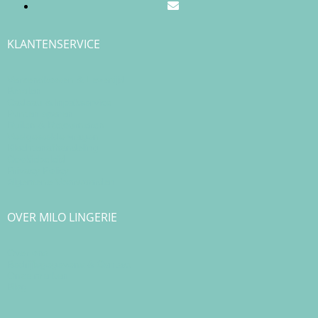
KLANTENSERVICE
Verzendkosten & Levertijd
Betalen
Cadeau & Inpakservice
Punten sparen
Ruilen & Retourneren
Veelgestelde vragen
Klachtenafhandeling
Cookiebeleid
Privacy Policy
Algemene Voorwaarden
OVER MILO LINGERIE
Over ons
Bedrijfsgegevens & Contact
Onze merken
Blog