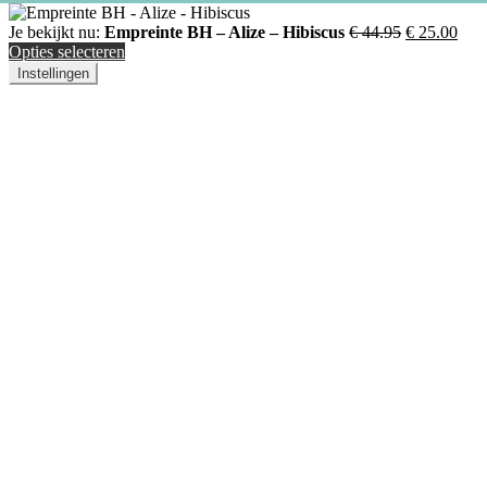
Je bekijkt nu:
Empreinte BH – Alize – Hibiscus
€
44.95
€
25.00
Opties selecteren
Instellingen