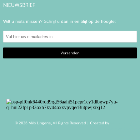
NIEUWSBRIEF
Wilt u niets missen? Schrijf u dan in en blijf op de hoogte:
© 2026 Milo Lingerie, All Rights Reserved | Created by
Wendy Venema –
Creative Business Coaching