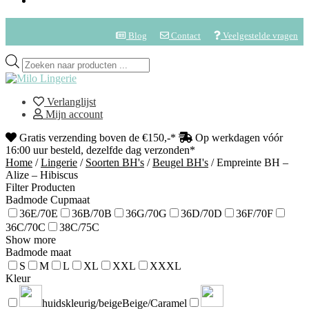
Blog
Contact
Veelgestelde vragen
Verlanglijst
Mijn account
Gratis verzending boven de €150,-*
Op werkdagen vóór
16:00 uur besteld, dezelfde dag verzonden*
Home
/
Lingerie
/
Soorten BH's
/
Beugel BH's
/
Empreinte BH –
Alize – Hibiscus
Filter Producten
Badmode Cupmaat
36E/70E
36B/70B
36G/70G
36D/70D
36F/70F
36C/70C
38C/75C
Show more
Badmode maat
S
M
L
XL
XXL
XXXL
Kleur
huidskleurig/beige
Beige/Caramel