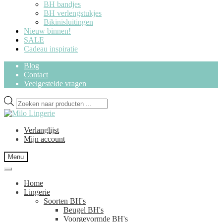
BH bandjes
BH verlengstukjes
Bikinisluitingen
Nieuw binnen!
SALE
Cadeau inspiratie
Blog
Contact
Veelgestelde vragen
Ga
Ga
Producten
door
naar
zoeken
naar
de
navigatie
inhoud
Verlanglijst
Mijn account
Menu
Home
Lingerie
Soorten BH's
Beugel BH's
Voorgevormde BH's