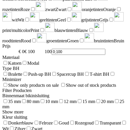
rozetinten
Roze
zwart
Zwart
oranjetinten
Oranje
wit
Wit
geeltinten
Geel
grijstinten
Grijs
print/multicolor
Print
blauwtinten
Blauw
roodtinten
Rood
groentinten
Groen
bruintinten
Bruin
Prijs
€ 0
€ 100
100
0
Materiaal
Katoen
Modal
Type BH
Bralette
Push-up BH
Spacercup BH
T-shirt BH
Minimizer
Show only products on sale
Show out of stock products
Filter Producten
Binnenmaat bikinisluiting
35 mm
80 mm
10 mm
12 mm
15 mm
20 mm
25
mm
Show more
Kleur sluiting
Donkerblauw
Felroze
Goud
Rozegoud
Transparant
Wit
Zilver
Zwart