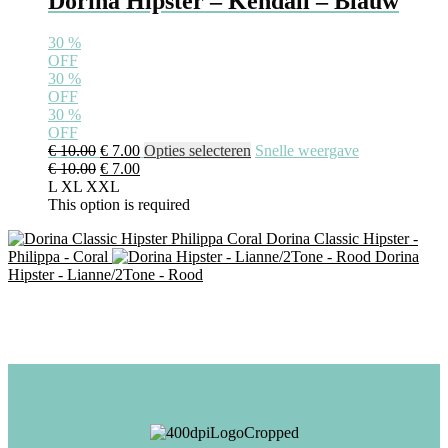
Dorina Hipster – Kendall – Blauw
worden
op
30
%
de
OFF
productpagina
30
%
OFF
30
%
OFF
Oorspronkelijke
Huidige
Dit
€
10.00
€
7.00
Opties selecteren
Snelle weergave
prijs
Oorspronkelijke
prijs
Huidige
product
€
10.00
€
7.00
was:
prijs
is:
prijs
heeft
L
XL
XXL
€ 10.00.
was:
€ 7.00.
is:
meerdere
This option is required
€ 10.00.
€ 7.00.
variaties.
Dorina Classic Hipster -
Deze
Philippa - Coral
Dorina
optie
Hipster - Lianne/2Tone - Rood
kan
gekozen
worden
op
de
productpagina