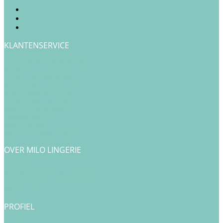
KLANTENSERVICE
Verzendkosten & Levertijd
Betalen
Cadeau & Inpakservice
Punten sparen
Ruilen & Retourneren
Veelgestelde vragen
Klachtenafhandeling
Cookiebeleid
Privacy Policy
Algemene Voorwaarden
OVER MILO LINGERIE
Over ons
Bedrijfsgegevens & Contact
Onze merken
Blog
PROFIEL