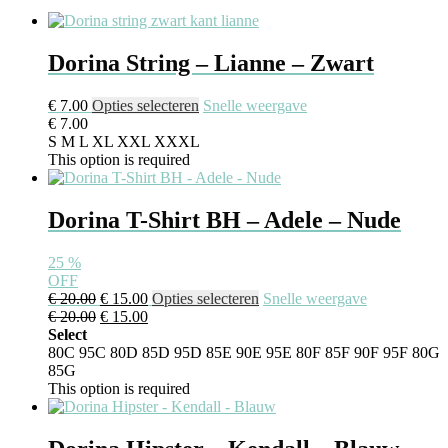
kan
gekozen
worden
Dorina String – Lianne – Zwart
op
de
productpagina
Dit
€
7.00
Opties selecteren
Snelle weergave
product
€
7.00
heeft
S
M
L
XL
XXL
XXXL
meerdere
This option is required
variaties.
Deze
optie
Dorina T-Shirt BH – Adele – Nude
kan
gekozen
25
%
worden
OFF
op
Oorspronkelijke
Huidige
Dit
€
20.00
€
15.00
Opties selecteren
Snelle weergave
de
prijs
Oorspronkelijke
prijs
Huidige
product
€
20.00
€
15.00
productpagina
was:
prijs
is:
prijs
heeft
Select
€ 20.00.
was:
€ 15.00.
is:
meerdere
80C
95C
80D
85D
95D
85E
90E
95E
80F
85F
90F
95F
80G
€ 20.00.
€ 15.00.
variaties.
85G
Deze
This option is required
optie
kan
gekozen