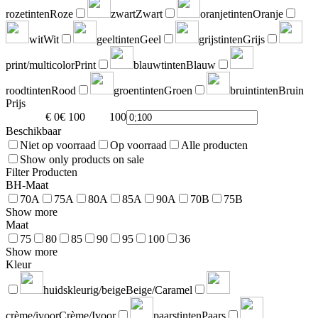
rozetinten
Roze
zwart
Zwart
oranjetinten
Oranje
wit
Wit
geeltinten
Geel
grijstinten
Grijs
print/multicolor
Print
blauwtinten
Blauw
roodtinten
Rood
groentinten
Groen
bruintinten
Bruin
Prijs
€ 0
€ 100
100
0
Beschikbaar
Niet op voorraad
Op voorraad
Alle producten
Show only products on sale
Filter Producten
BH-Maat
70A
75A
80A
85A
90A
70B
75B
Show more
Maat
75
80
85
90
95
100
36
Show more
Kleur
huidskleurig/beige
Beige/Caramel
crème/ivoor
Crème/Ivoor
paarstinten
Paars