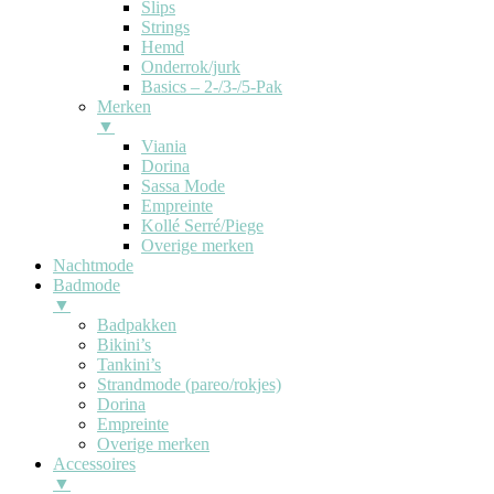
Slips
Strings
Hemd
Onderrok/jurk
Basics – 2-/3-/5-Pak
Merken
▼
Viania
Dorina
Sassa Mode
Empreinte
Kollé Serré/Piege
Overige merken
Nachtmode
Badmode
▼
Badpakken
Bikini’s
Tankini’s
Strandmode (pareo/rokjes)
Dorina
Empreinte
Overige merken
Accessoires
▼