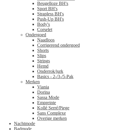
Beugelloze BH's
Sport BH's
Strapless BH's
Push-Up BH's
Body's
Corselet
Ondergoed
Naadloos
Corrigerend ondergoed
Shorts
Slips
Strings
Hemd
Onderrok/jurk
Basics - 2-/3-/5-Pak
Merken
Viania
Dorina
Sassa Mode
Empreinte
Kollé Serré/Piege
Sans Complexe
Overige merken
Nachtmode
Badmode