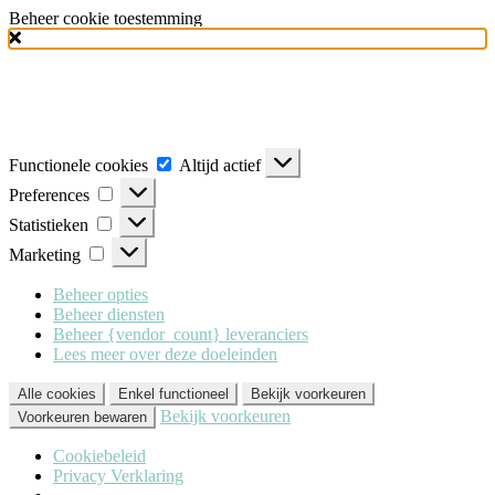
Beheer cookie toestemming
Milo Lingerie
maakt gebruik van verschillende soorten cookies
(functionele, analytische en marketing cookies), om u de best mogelijke
ervaring te geven wanneer u onze website bezoekt. Om deze cookies te
accepteren klikt u op 'Alle cookies'. Heeft u dit liever niet? Klik dan op
'Enkel functioneel'.
Functionele
Functionele cookies
Altijd actief
cookies
Preferences
Preferences
Statistieken
Statistieken
Marketing
Marketing
Beheer opties
Beheer diensten
Beheer {vendor_count} leveranciers
Lees meer over deze doeleinden
Alle cookies
Enkel functioneel
Bekijk voorkeuren
Bekijk voorkeuren
Voorkeuren bewaren
Cookiebeleid
Privacy Verklaring