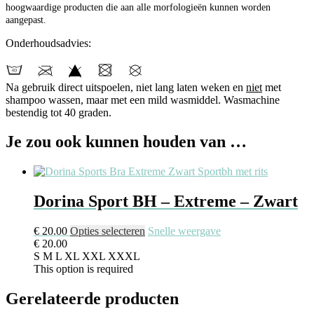
hoogwaardige producten die aan alle morfologieën kunnen worden
aangepast.
Onderhoudsadvies:
Na gebruik direct uitspoelen, niet lang laten weken en
niet
met
shampoo wassen, maar met een mild wasmiddel. Wasmachine
bestendig tot 40 graden.
Je zou ook kunnen houden van …
Dorina Sport BH – Extreme – Zwart
Dit
€
20.00
Opties selecteren
Snelle weergave
product
€
20.00
heeft
S
M
L
XL
XXL
XXXL
meerdere
This option is required
variaties.
Deze
Gerelateerde producten
optie