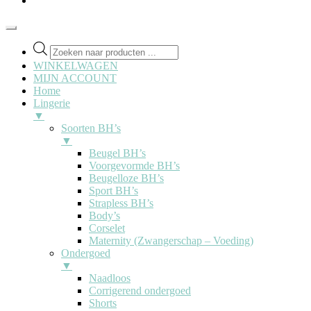
Producten
zoeken
WINKELWAGEN
MIJN ACCOUNT
Home
Lingerie
▼
Soorten BH’s
▼
Beugel BH’s
Voorgevormde BH’s
Beugelloze BH’s
Sport BH’s
Strapless BH’s
Body’s
Corselet
Maternity (Zwangerschap – Voeding)
Ondergoed
▼
Naadloos
Corrigerend ondergoed
Shorts