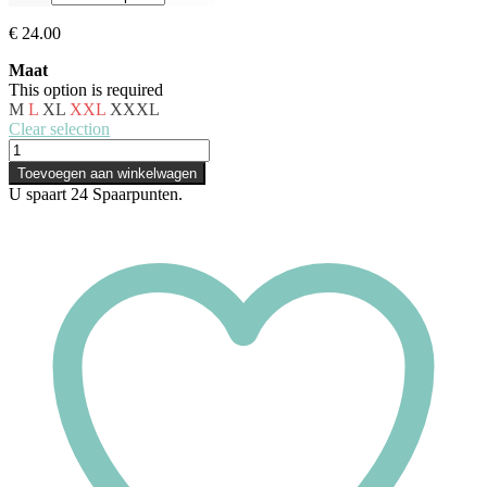
€
24.00
Maat
This option is required
M
L
XL
XXL
XXXL
Clear selection
Dorina
Sport
Toevoegen aan winkelwagen
BH
U spaart
24
Spaarpunten.
-
Athlete
-
Zwart
met
print
aantal