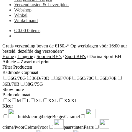
Verzendkosten & Levertijden
Webshop
Winkel
Winkelmand
€
0.00
0 items
Gratis verzending boven de €150,-*
Op werkdagen vóór 16:00 uur
besteld, dezelfde dag verzonden*
Home
/
Lingerie
/
Soorten BH's
/
Sport BH's
/
Dorina Sport BH –
Athlete – Zwart met print
Filter Producten
Badmode Cupmaat
36G/70G
36D/70D
36F/70F
36C/70C
36E/70E
36B/70B
38G/75G
Show more
Badmode maat
S
M
L
XL
XXL
XXXL
Kleur
huidskleurig/beige
Beige/Caramel
crème/ivoor
Crème/Ivoor
paarstinten
Paars