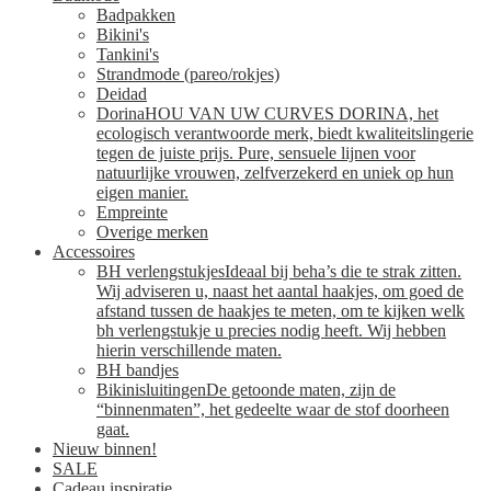
Badpakken
Bikini's
Tankini's
Strandmode (pareo/rokjes)
Deidad
Dorina
HOU VAN UW CURVES DORINA, het
ecologisch verantwoorde merk, biedt kwaliteitslingerie
tegen de juiste prijs. Pure, sensuele lijnen voor
natuurlijke vrouwen, zelfverzekerd en uniek op hun
eigen manier.
Empreinte
Overige merken
Accessoires
BH verlengstukjes
Ideaal bij beha’s die te strak zitten.
Wij adviseren u, naast het aantal haakjes, om goed de
afstand tussen de haakjes te meten, om te kijken welk
bh verlengstukje u precies nodig heeft. Wij hebben
hierin verschillende maten.
BH bandjes
Bikinisluitingen
De getoonde maten, zijn de
“binnenmaten”, het gedeelte waar de stof doorheen
gaat.
Nieuw binnen!
SALE
Cadeau inspiratie