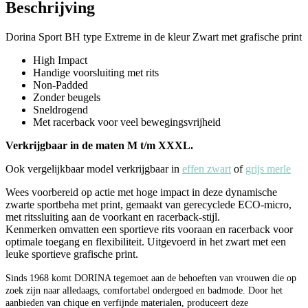
Beschrijving
Dorina Sport BH type Extreme in de kleur Zwart met grafische print
High Impact
Handige voorsluiting met rits
Non-Padded
Zonder beugels
Sneldrogend
Met racerback voor veel bewegingsvrijheid
Verkrijgbaar in de maten M t/m XXXL.
Ook vergelijkbaar model verkrijgbaar in
effen zwart
of
grijs merle
Wees voorbereid op actie met hoge impact in deze dynamische
zwarte sportbeha met print, gemaakt van gerecyclede ECO-micro,
met ritssluiting aan de voorkant en racerback-stijl.
Kenmerken omvatten een sportieve rits vooraan en racerback voor
optimale toegang en flexibiliteit. Uitgevoerd in het zwart met een
leuke sportieve grafische print.
Sinds 1968 komt DORINA tegemoet aan de behoeften van vrouwen die op
zoek zijn naar alledaags, comfortabel ondergoed en badmode. Door het
aanbieden van chique en verfijnde materialen, produceert deze