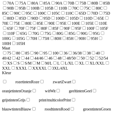
70A
75A
80A
85A
90A
70B
75B
80B
85B
90B
95B
100B
105B
110B
70C
75C
80C
85C
90C
95C
100C
105C
110C
65D
70D
75D
80D
85D
90D
95D
100D
105D
110D
65E
70E
75E
80E
85E
90E
95E
100E
105E
110E
65F
70F
75F
80F
85F
90F
95F
100F
105F
110F
65G
70G
75G
80G
85G
90G
95G
100G
105G
70H
75H
80H
85H
90H
95H
100H
105H
Maat
75
80
85
90
95
100
36
36/38
38
40
40/42
42
44
44/46
46
48
48/50
50
52
52/54
XS
S
S/M
M
M/L
L
L/XL
XL
XL/XXL
XXL
XXXL
XXXXL
3XL/4XL
Kleur
rozetinten
Roze
zwart
Zwart
oranjetinten
Oranje
wit
Wit
geeltinten
Geel
grijstinten
Grijs
print/multicolor
Print
blauwtinten
Blauw
roodtinten
Rood
groentinten
Groen