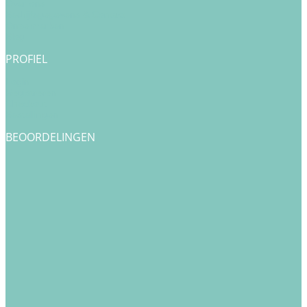
Over ons
Bedrijfsgegevens & Contact
Onze merken
Blog
PROFIEL
Login
Registreren
Checkout
Bestellingen
BEOORDELINGEN