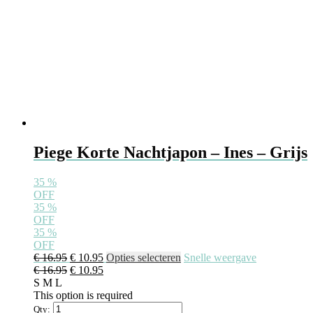
Piege Korte Nachtjapon – Ines – Grijs
35
%
OFF
35
%
OFF
35
%
OFF
Oorspronkelijke
Huidige
Dit
€
16.95
€
10.95
Opties selecteren
Snelle weergave
prijs
Oorspronkelijke
prijs
Huidige
product
€
16.95
€
10.95
was:
prijs
is:
prijs
heeft
S
M
L
€ 16.95.
was:
€ 10.95.
is:
meerdere
This option is required
€ 16.95.
€ 10.95.
variaties.
Qty: