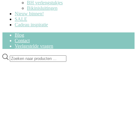
BH verlengstukjes
Bikinisluitingen
Nieuw binnen!
SALE
Cadeau inspiratie
Blog
Contact
Veelgestelde vragen
Ga
Ga
Producten
door
naar
zoeken
naar
de
navigatie
inhoud