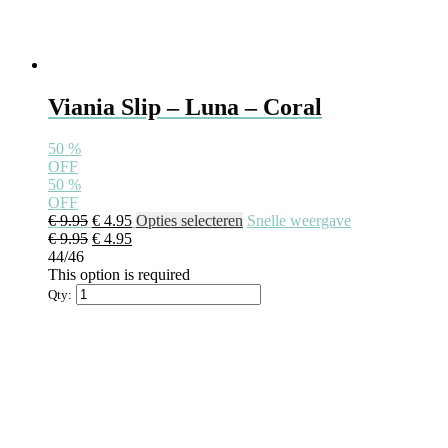
Viania Slip – Luna – Coral
50
%
OFF
50
%
OFF
Oorspronkelijke
Huidige
Dit
€
9.95
€
4.95
Opties selecteren
Snelle weergave
prijs
Oorspronkelijke
prijs
Huidige
product
€
9.95
€
4.95
was:
prijs
is:
prijs
heeft
44/46
€ 9.95.
was:
€ 4.95.
is:
meerdere
This option is required
€ 9.95.
€ 4.95.
variaties.
Qty:
Deze
optie
kan
gekozen
worden
op
de
productpagina