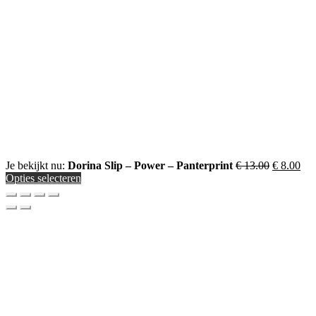
Oorspronk
Hui
Je bekijkt nu:
Dorina Slip – Power – Panterprint
€
13.00
€
8.00
prijs
prij
Opties selecteren
was:
is:
€ 13.00.
€ 8