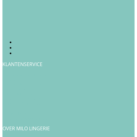
KLANTENSERVICE
Verzendkosten & Levertijd
Betalen
Cadeau & Inpakservice
Punten sparen
Ruilen & Retourneren
Veelgestelde vragen
Klachtenafhandeling
Cookiebeleid
Privacy Policy
Algemene Voorwaarden
OVER MILO LINGERIE