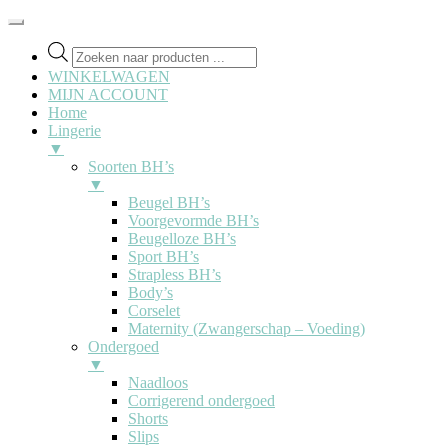
Producten
zoeken
WINKELWAGEN
MIJN ACCOUNT
Home
Lingerie
▼
Soorten BH’s
▼
Beugel BH’s
Voorgevormde BH’s
Beugelloze BH’s
Sport BH’s
Strapless BH’s
Body’s
Corselet
Maternity (Zwangerschap – Voeding)
Ondergoed
▼
Naadloos
Corrigerend ondergoed
Shorts
Slips