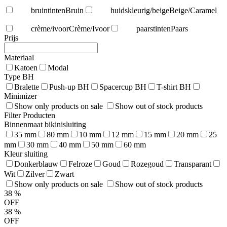
bruintinten
Bruin
huidskleurig/beige
Beige/Caramel
crème/ivoor
Crème/Ivoor
paarstinten
Paars
Prijs
Materiaal
Katoen
Modal
Type BH
Bralette
Push-up BH
Spacercup BH
T-shirt BH
Minimizer
Show only products on sale
Show out of stock products
Filter Producten
Binnenmaat bikinisluiting
35 mm
80 mm
10 mm
12 mm
15 mm
20 mm
25
mm
30 mm
40 mm
50 mm
60 mm
Kleur sluiting
Donkerblauw
Felroze
Goud
Rozegoud
Transparant
Wit
Zilver
Zwart
Show only products on sale
Show out of stock products
38
%
OFF
38
%
OFF