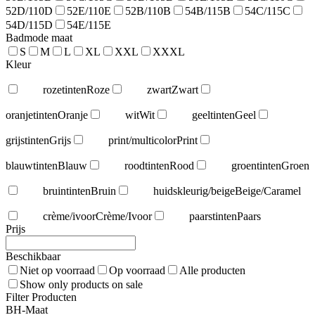
52D/110D
52E/110E
52B/110B
54B/115B
54C/115C
54D/115D
54E/115E
Badmode maat
S
M
L
XL
XXL
XXXL
Kleur
rozetinten
Roze
zwart
Zwart
oranjetinten
Oranje
wit
Wit
geeltinten
Geel
grijstinten
Grijs
print/multicolor
Print
blauwtinten
Blauw
roodtinten
Rood
groentinten
Groen
bruintinten
Bruin
huidskleurig/beige
Beige/Caramel
crème/ivoor
Crème/Ivoor
paarstinten
Paars
Prijs
Beschikbaar
Niet op voorraad
Op voorraad
Alle producten
Show only products on sale
Filter Producten
BH-Maat