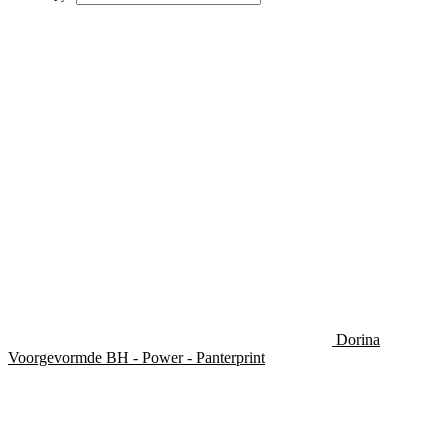
Deze
optie
kan
gekozen
worden
op
de
productpagina
Dorina
Voorgevormde BH - Power - Panterprint