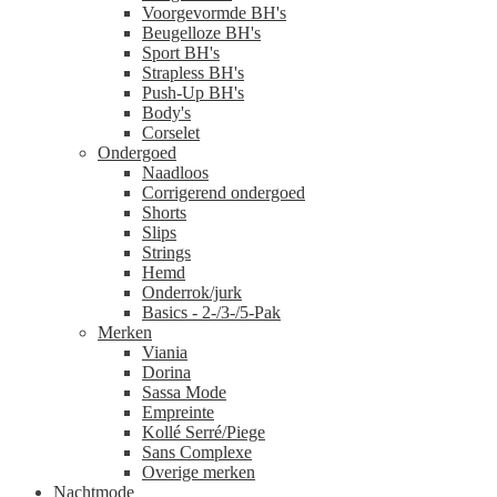
Voorgevormde BH's
Beugelloze BH's
Sport BH's
Strapless BH's
Push-Up BH's
Body's
Corselet
Ondergoed
Naadloos
Corrigerend ondergoed
Shorts
Slips
Strings
Hemd
Onderrok/jurk
Basics - 2-/3-/5-Pak
Merken
Viania
Dorina
Sassa Mode
Empreinte
Kollé Serré/Piege
Sans Complexe
Overige merken
Nachtmode