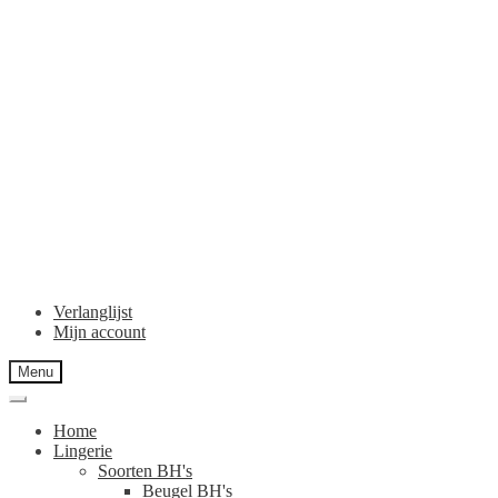
Verlanglijst
Mijn account
Menu
Home
Lingerie
Soorten BH's
Beugel BH's