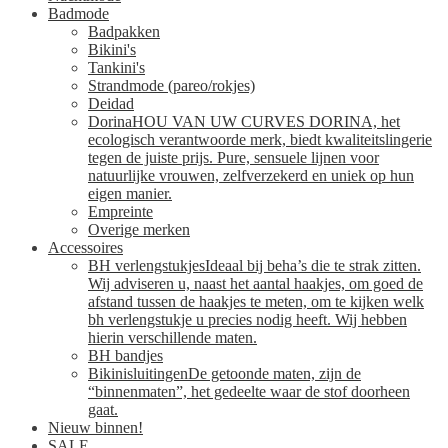
Badmode
Badpakken
Bikini's
Tankini's
Strandmode (pareo/rokjes)
Deidad
Dorina
HOU VAN UW CURVES DORINA, het
ecologisch verantwoorde merk, biedt kwaliteitslingerie
tegen de juiste prijs. Pure, sensuele lijnen voor
natuurlijke vrouwen, zelfverzekerd en uniek op hun
eigen manier.
Empreinte
Overige merken
Accessoires
BH verlengstukjes
Ideaal bij beha’s die te strak zitten.
Wij adviseren u, naast het aantal haakjes, om goed de
afstand tussen de haakjes te meten, om te kijken welk
bh verlengstukje u precies nodig heeft. Wij hebben
hierin verschillende maten.
BH bandjes
Bikinisluitingen
De getoonde maten, zijn de
“binnenmaten”, het gedeelte waar de stof doorheen
gaat.
Nieuw binnen!
SALE