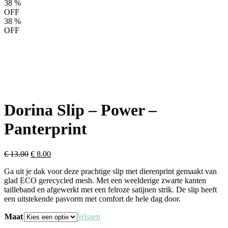
38
%
OFF
38
%
OFF
Dorina Slip – Power –
Panterprint
Oorspronkelijke
Huidige
€
13.00
€
8.00
prijs
prijs
Ga uit je dak voor deze prachtige slip met dierenprint gemaakt van
was:
is:
glad ECO gerecycled mesh. Met een weelderige zwarte kanten
€ 13.00.
€ 8.00.
tailleband en afgewerkt met een felroze satijnen strik. De slip heeft
een uitstekende pasvorm met comfort de hele dag door.
Maat
Wissen