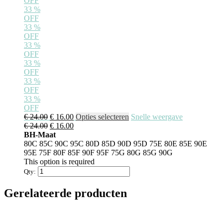
OFF
33
%
OFF
33
%
OFF
33
%
OFF
33
%
OFF
33
%
OFF
33
%
OFF
Oorspronkelijke
Huidige
Dit
€
24.00
€
16.00
Opties selecteren
Snelle weergave
prijs
Oorspronkelijke
prijs
Huidige
product
€
24.00
€
16.00
was:
prijs
is:
prijs
heeft
BH-Maat
€ 24.00.
was:
€ 16.00.
is:
meerdere
80C
85C
90C
95C
80D
85D
90D
95D
75E
80E
85E
90E
€ 24.00.
€ 16.00.
variaties.
95E
75F
80F
85F
90F
95F
75G
80G
85G
90G
Deze
This option is required
optie
Qty:
kan
gekozen
Gerelateerde producten
worden
op
de