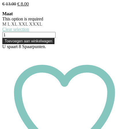
Oorspronkelijke
Huidige
€
13.00
€
8.00
prijs
prijs
Maat
was:
is:
This option is required
€ 13.00.
€ 8.00.
M
L
XL
XXL
XXXL
Clear selection
Dorina
Slip
Toevoegen aan winkelwagen
-
U spaart
8
Spaarpunten.
Power
-
Panterprint
aantal