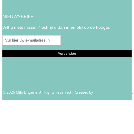
NIEUWSBRIEF
Wilt u niets missen? Schrijf u dan in en blijf op de hoogte:
© 2026 Milo Lingerie, All Rights Reserved | Created by
Wendy Venema – Creati
Business Coachi