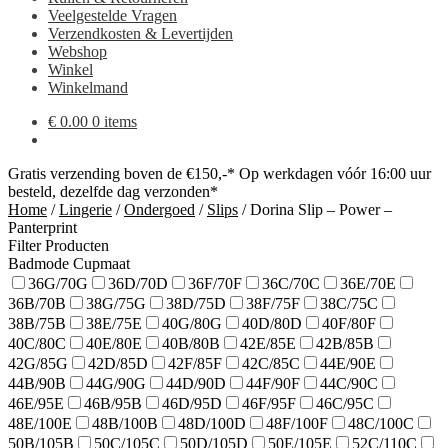
Veelgestelde Vragen
Verzendkosten & Levertijden
Webshop
Winkel
Winkelmand
€
0.00
0 items
Gratis verzending boven de €150,-*
Op werkdagen vóór 16:00 uur
besteld, dezelfde dag verzonden*
Home
/
Lingerie
/
Ondergoed
/
Slips
/
Dorina Slip – Power –
Panterprint
Filter Producten
Badmode Cupmaat
36G/70G
36D/70D
36F/70F
36C/70C
36E/70E
36B/70B
38G/75G
38D/75D
38F/75F
38C/75C
38B/75B
38E/75E
40G/80G
40D/80D
40F/80F
40C/80C
40E/80E
40B/80B
42E/85E
42B/85B
42G/85G
42D/85D
42F/85F
42C/85C
44E/90E
44B/90B
44G/90G
44D/90D
44F/90F
44C/90C
46E/95E
46B/95B
46D/95D
46F/95F
46C/95C
48E/100E
48B/100B
48D/100D
48F/100F
48C/100C
50B/105B
50C/105C
50D/105D
50E/105E
52C/110C