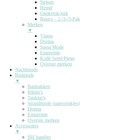
Strings
Hemd
Onderrok/jurk
Basics – 2-/3-/5-Pak
Merken
▼
Viania
Dorina
Sassa Mode
Empreinte
Kollé Serré/Piege
Overige merken
Nachtmode
Badmode
▼
Badpakken
Bikini’s
Tankini’s
Strandmode (pareo/rokjes)
Dorina
Empreinte
Overige merken
Accessoires
▼
BH bandjes