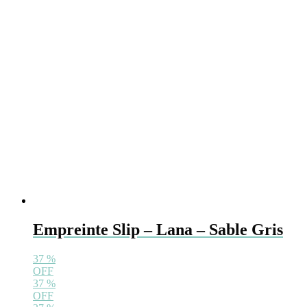
productpagina
Empreinte Slip – Lana – Sable Gris
37
%
OFF
37
%
OFF