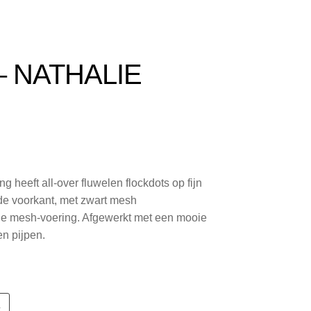
merken
telde Vragen
– NATHALIE
 heeft all-over fluwelen flockdots op fijn
de voorkant, met zwart mesh
ge mesh-voering. Afgewerkt met een mooie
en pijpen.
L