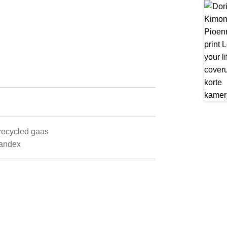
erecycled gaas
pandex