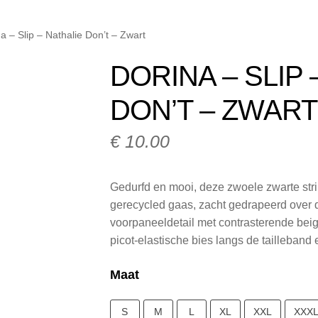
Klachtafhandeling
Mijn account
My Account
Nieuwsbrief
Onze 
a – Slip – Nathalie Don’t – Zwart
ij Milo Lingerie
Retour melden
Ruilen & Retourneren
Veelges
DORINA – SLIP 
kel
Winkelmand
DON’T – ZWART
€
10.00
Gedurfd en mooi, deze zwoele zwarte string
gerecycled gaas, zacht gedrapeerd over 
voorpaneeldetail met contrasterende bei
picot-elastische bies langs de tailleband 
Maat
S
M
L
XL
XXL
XXX