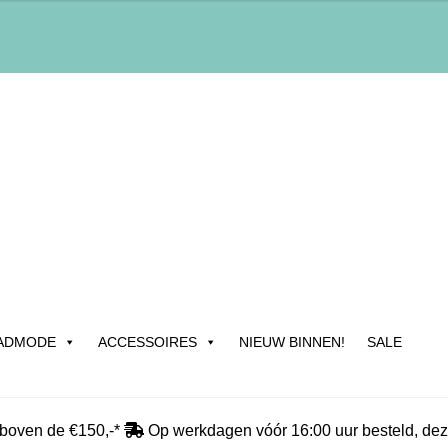
ADMODE
ACCESSOIRES
NIEUW BINNEN!
SALE
edrijfsgegevens & Contact
Betalen
Blog
Cadeau & Inpakservic
 boven de €150,-*
Op werkdagen vóór 16:00 uur besteld, dez