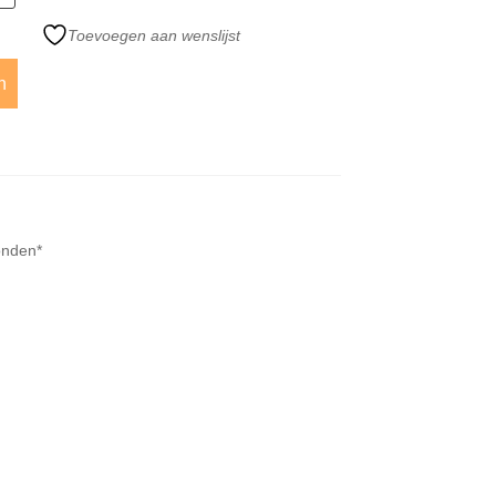
Toevoegen aan wenslijst
n
onden*