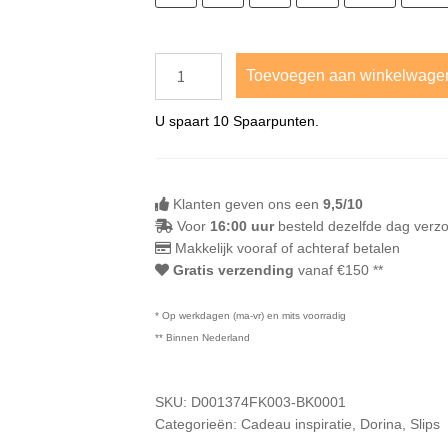
Toevoegen aan winkelwage
U spaart
10
Spaarpunten.
Klanten geven ons een
9,5/10
Voor
16:00 uur
besteld dezelfde dag verz
Makkelijk vooraf of achteraf betalen
Gratis verzending
vanaf €150 **
* Op werkdagen (ma-vr) en mits voorradig
** Binnen Nederland
SKU:
D001374FK003-BK0001
Categorieën:
Cadeau inspiratie
,
Dorina
,
Slips