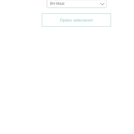
BH-Maat
80B
85B
Opties selecteren
75C
80C
85C
90C
95C
80D
85D
90D
75E
80E
85E
75F
80F
85F