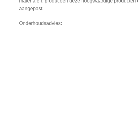
materialen, produceert deze hoogwaardige producten 
aangepast.
Onderhoudsadvies: