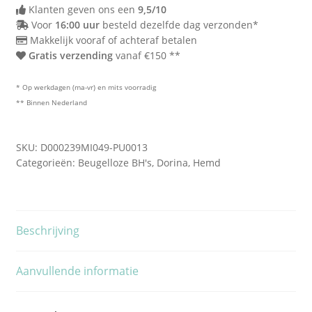
Klanten geven ons een
9,5/10
Voor
16:00 uur
besteld dezelfde dag verzonden*
Makkelijk vooraf of achteraf betalen
Gratis verzending
vanaf €150 **
* Op werkdagen (ma-vr) en mits voorradig
** Binnen Nederland
SKU:
D000239MI049-PU0013
Categorieën:
Beugelloze BH's
,
Dorina
,
Hemd
Beschrijving
Aanvullende informatie