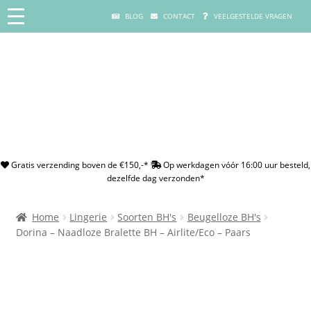
BLOG
CONTACT
VEELGESTELDE VRAGEN
Gratis verzending boven de €150,-*
Op werkdagen vóór 16:00 uur besteld,
dezelfde dag verzonden*
Home
Lingerie
Soorten BH's
Beugelloze BH's
Dorina – Naadloze Bralette BH – Airlite/Eco – Paars