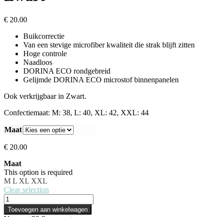
€
20.00
Buikcorrectie
Van een stevige microfiber kwaliteit die strak blijft zitten
Hoge controle
Naadloos
DORINA ECO rondgebreid
Gelijmde DORINA ECO microstof binnenpanelen
Ook verkrijgbaar in Zwart.
Confectiemaat: M: 38, L: 40, XL: 42, XXL: 44
Maat
€
20.00
Maat
This option is required
M
L
XL
XXL
Clear selection
Toevoegen aan winkelwagen