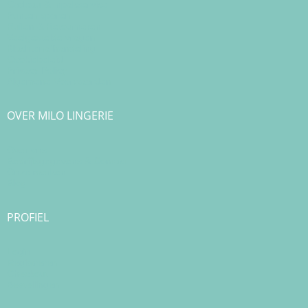
Cadeau & Inpakservice
Punten sparen
Ruilen & Retourneren
Veelgestelde vragen
Klachtenafhandeling
Cookiebeleid
Privacy Policy
Algemene Voorwaarden
OVER MILO LINGERIE
Over ons
Bedrijfsgegevens & Contact
Onze merken
Blog
PROFIEL
Login
Registreren
Checkout
Bestellingen