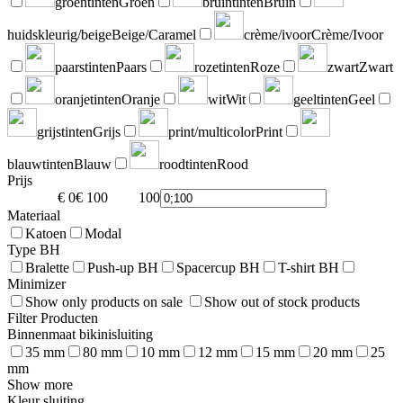
groentinten
Groen
bruintinten
Bruin
huidskleurig/beige
Beige/Caramel
crème/ivoor
Crème/Ivoor
paarstinten
Paars
rozetinten
Roze
zwart
Zwart
oranjetinten
Oranje
wit
Wit
geeltinten
Geel
grijstinten
Grijs
print/multicolor
Print
blauwtinten
Blauw
roodtinten
Rood
Prijs
€ 0
€ 100
100
0
Materiaal
Katoen
Modal
Type BH
Bralette
Push-up BH
Spacercup BH
T-shirt BH
Minimizer
Show only products on sale
Show out of stock products
Filter Producten
Binnenmaat bikinisluiting
35 mm
80 mm
10 mm
12 mm
15 mm
20 mm
25
mm
Show more
Kleur sluiting