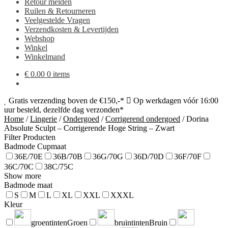
Retour melden
Ruilen & Retourneren
Veelgestelde Vragen
Verzendkosten & Levertijden
Webshop
Winkel
Winkelmand
€
0.00
0 items
Gratis verzending boven de €150,-*
Op werkdagen vóór 16:00
uur besteld, dezelfde dag verzonden*
Home
/
Lingerie
/
Ondergoed
/
Corrigerend ondergoed
/
Dorina
Absolute Sculpt – Corrigerende Hoge String – Zwart
Filter Producten
Badmode Cupmaat
36E/70E
36B/70B
36G/70G
36D/70D
36F/70F
36C/70C
38C/75C
Show more
Badmode maat
S
M
L
XL
XXL
XXXL
Kleur
groentinten
Groen
bruintinten
Bruin