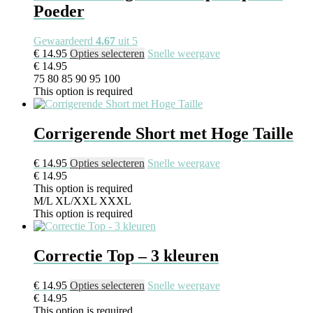
Poeder
Gewaardeerd
4.67
uit 5
€
14.95
Opties selecteren
Snelle weergave
€
14.95
75
80
85
90
95
100
This option is required
Corrigerende Short met Hoge Taille
€
14.95
Opties selecteren
Snelle weergave
€
14.95
This option is required
M/L
XL/XXL
XXXL
This option is required
Correctie Top – 3 kleuren
€
14.95
Opties selecteren
Snelle weergave
€
14.95
This option is required