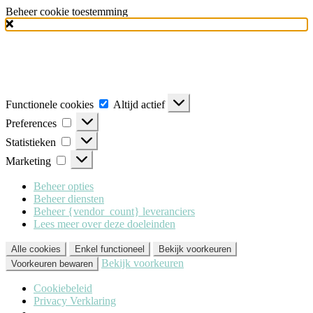
Beheer cookie toestemming
Milo Lingerie
maakt gebruik van verschillende soorten cookies
(functionele, analytische en marketing cookies), om u de best mogelijke
ervaring te geven wanneer u onze website bezoekt. Om deze cookies te
accepteren klikt u op 'Alle cookies'. Heeft u dit liever niet? Klik dan op
'Enkel functioneel'.
Functionele cookies
Altijd actief
Preferences
Statistieken
Marketing
Beheer opties
Beheer diensten
Beheer {vendor_count} leveranciers
Lees meer over deze doeleinden
Alle cookies
Enkel functioneel
Bekijk voorkeuren
Bekijk voorkeuren
Voorkeuren bewaren
Cookiebeleid
Privacy Verklaring