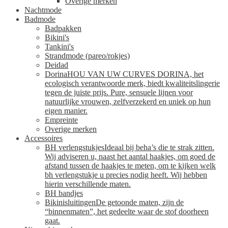
Overige merken
Nachtmode
Badmode
Badpakken
Bikini's
Tankini's
Strandmode (pareo/rokjes)
Deidad
Dorina
HOU VAN UW CURVES DORINA, het
ecologisch verantwoorde merk, biedt kwaliteitslingerie
tegen de juiste prijs. Pure, sensuele lijnen voor
natuurlijke vrouwen, zelfverzekerd en uniek op hun
eigen manier.
Empreinte
Overige merken
Accessoires
BH verlengstukjes
Ideaal bij beha’s die te strak zitten.
Wij adviseren u, naast het aantal haakjes, om goed de
afstand tussen de haakjes te meten, om te kijken welk
bh verlengstukje u precies nodig heeft. Wij hebben
hierin verschillende maten.
BH bandjes
Bikinisluitingen
De getoonde maten, zijn de
“binnenmaten”, het gedeelte waar de stof doorheen
gaat.