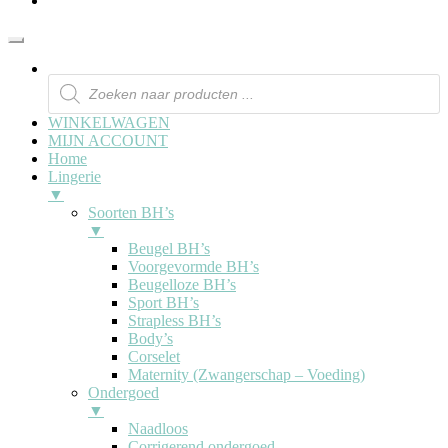
WINKELWAGEN
MIJN ACCOUNT
Home
Lingerie
▼
Soorten BH’s
▼
Beugel BH’s
Voorgevormde BH’s
Beugelloze BH’s
Sport BH’s
Strapless BH’s
Body’s
Corselet
Maternity (Zwangerschap – Voeding)
Ondergoed
▼
Naadloos
Corrigerend ondergoed