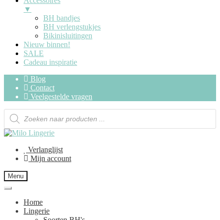
Accessoires
▼
BH bandjes
BH verlengstukjes
Bikinisluitingen
Nieuw binnen!
SALE
Cadeau inspiratie
Blog
Contact
Veelgestelde vragen
Verlanglijst
Mijn account
Menu
Home
Lingerie
Soorten BH's