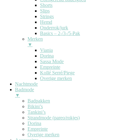
Shorts
Slips
Strings
Hemd
Onderrok/jurk
Basics – 2-/3-/5-Pak
Merken
▼
Viania
Dorina
Sassa Mode
Empreinte
Kollé Serré/Piege
Overige merken
Nachtmode
Badmode
▼
Badpakken
Bikini’s
Tankini’s
Strandmode (pareo/rokjes)
Dorina
Empreinte
Overige merken