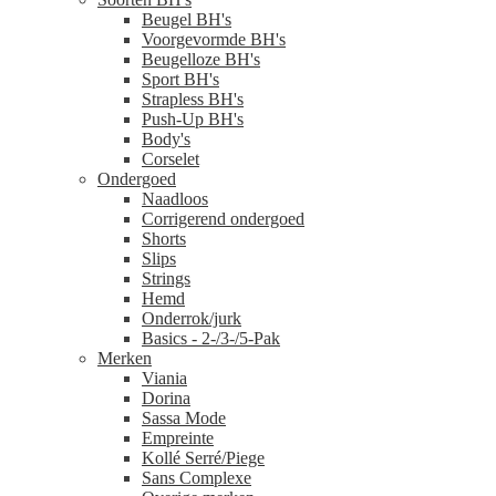
Beugel BH's
Voorgevormde BH's
Beugelloze BH's
Sport BH's
Strapless BH's
Push-Up BH's
Body's
Corselet
Ondergoed
Naadloos
Corrigerend ondergoed
Shorts
Slips
Strings
Hemd
Onderrok/jurk
Basics - 2-/3-/5-Pak
Merken
Viania
Dorina
Sassa Mode
Empreinte
Kollé Serré/Piege
Sans Complexe