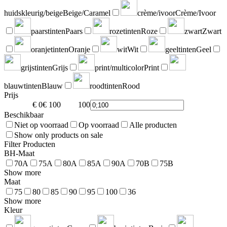
huidskleurig/beige
Beige/Caramel
crème/ivoor
Crème/Ivoor
paarstinten
Paars
rozetinten
Roze
zwart
Zwart
oranjetinten
Oranje
wit
Wit
geeltinten
Geel
grijstinten
Grijs
print/multicolor
Print
blauwtinten
Blauw
roodtinten
Rood
Prijs
€ 0
€ 100
100
0
Beschikbaar
Niet op voorraad
Op voorraad
Alle producten
Show only products on sale
Filter Producten
BH-Maat
70A
75A
80A
85A
90A
70B
75B
Show more
Maat
75
80
85
90
95
100
36
Show more
Kleur