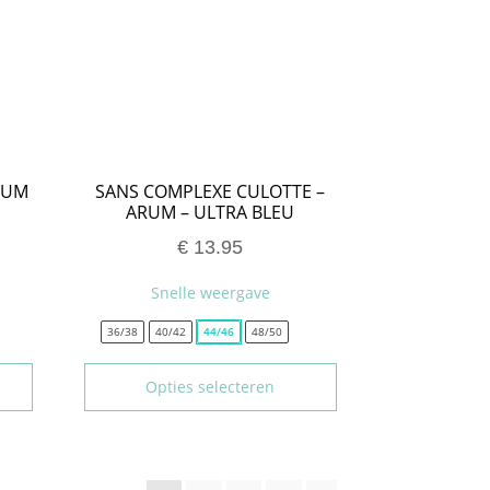
RUM
SANS COMPLEXE CULOTTE –
ARUM – ULTRA BLEU
€
13.95
Snelle weergave
36/38
40/42
44/46
48/50
Opties selecteren