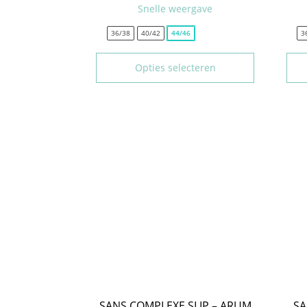
Snelle weergave
36/38
40/42
44/46
3
Opties selecteren
SANS COMPLEXE SLIP – ARUM
SA