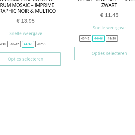
RUM MOSAIC – IMPRIME
ZWART
RAPHIC NOIR & MULTICO
€
11.45
€
13.95
Snelle weergave
Snelle weergave
40/42
44/46
48/50
6/38
40/42
44/46
48/50
Opties selecteren
Opties selecteren