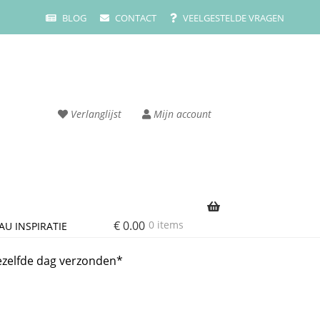
BLOG
CONTACT
VEELGESTELDE VRAGEN
Verlanglijst
Mijn account
€
0.00
0 items
AU INSPIRATIE
rvice
Cart
ezelfde dag verzonden*
ze merken