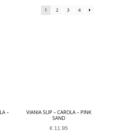
1
2
3
4
LA –
VIANIA SLIP – CAROLA – PINK
SAND
€
11.95