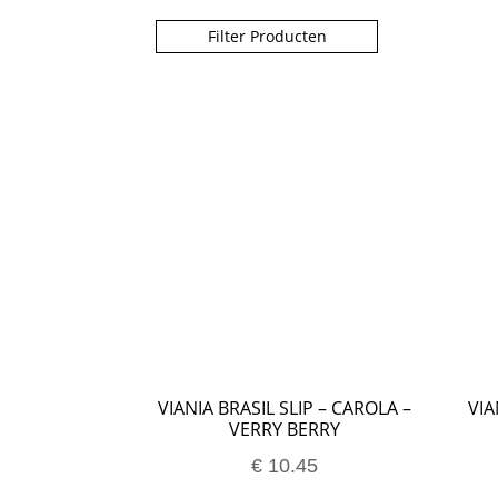
Over ons
Privacy Verklaring
Punten spare
Filter Producten
Veelgestelde Vragen
Verzendkosten & Le
VIANIA BRASIL SLIP – CAROLA –
VIA
VERRY BERRY
€
10.45