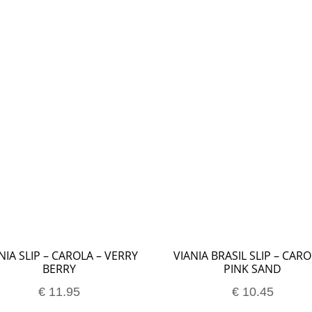
n bij Milo Lingerie
Retour melden
Ruilen & Retourneren
vertijden
Webshop
Winkel
Winkelmand
NIA SLIP – CAROLA – VERRY
VIANIA BRASIL SLIP – CARO
BERRY
PINK SAND
€
11.95
€
10.45