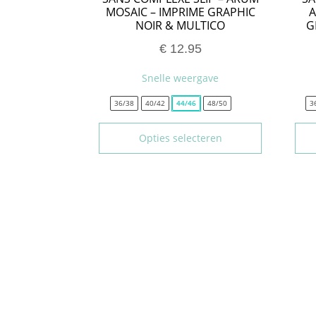
MOSAIC – IMPRIME GRAPHIC
A
NOIR & MULTICO
G
€
12.95
Snelle weergave
36/38
40/42
44/46
48/50
3
Opties selecteren