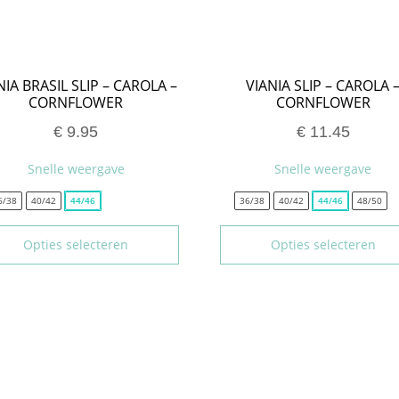
NIA BRASIL SLIP – CAROLA –
VIANIA SLIP – CAROLA 
CORNFLOWER
CORNFLOWER
€
9.95
€
11.45
Snelle weergave
Snelle weergave
6/38
40/42
44/46
36/38
40/42
44/46
48/50
Opties selecteren
Opties selecteren