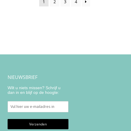
1
2
3
4
NIEUWSBRIEF
Wilt u niets missen? Schrijf u
dan in en blijf op de hoogte: