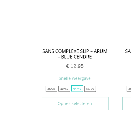
SANS COMPLEXE SLIP – ARUM
SA
– BLUE CENDRE
€
12.95
Snelle weergave
36/38
40/42
44/46
48/50
3
Opties selecteren