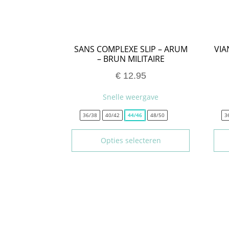
SANS COMPLEXE SLIP – ARUM
VIA
– BRUN MILITAIRE
€
12.95
Snelle weergave
36/38
40/42
44/46
48/50
3
Opties selecteren