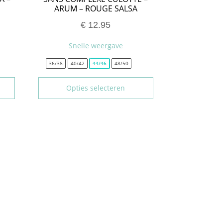
ARUM – ROUGE SALSA
€
12.95
Snelle weergave
36/38
40/42
44/46
48/50
Opties selecteren