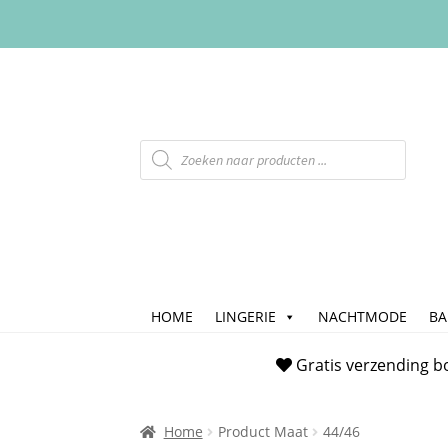
HOME
LINGERIE
NACHTMODE
B
Home
Afrekenen
Algemene Voorwaarde
Gratis verzending b
Checkout
Contact
Cookiebeleid (EU)
FAQ
Home
Product Maat
44/46