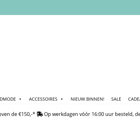
ADMODE
ACCESSOIRES
NIEUW BINNEN!
SALE
CADE
n
Bedrijfsgegevens & Contact
Betalen
Blog
Cadeau & Inpakse
oven de €150,-*
Op werkdagen vóór 16:00 uur besteld, d
Klachtafhandeling
Mijn account
My Account
Nieuwsbrief
On