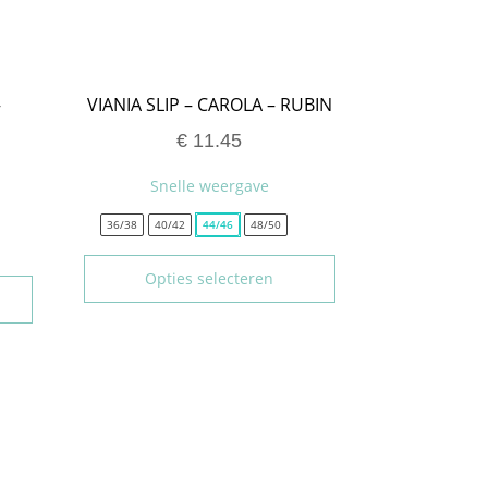
–
VIANIA SLIP – CAROLA – RUBIN
€
11.45
Snelle weergave
36/38
40/42
44/46
48/50
Opties selecteren