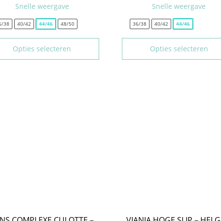
Snelle weergave
Snelle weergave
6/38
40/42
44/46
48/50
36/38
40/42
44/46
Opties selecteren
Opties selecteren
NS COMPLEXE CULOTTE –
VIANIA HOGE SLIP – HELG