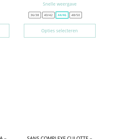
Snelle weergave
36/38
40/42
44/46
48/50
Opties selecteren
A –
SANS COMPLEXE CULOTTE –