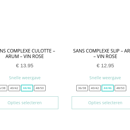
NS COMPLEXE CULOTTE –
SANS COMPLEXE SLIP – A
ARUM – VIN ROSE
– VIN ROSE
€
13.95
€
12.95
Snelle weergave
Snelle weergave
6/38
40/42
44/46
48/50
36/38
40/42
44/46
48/50
Opties selecteren
Opties selecteren