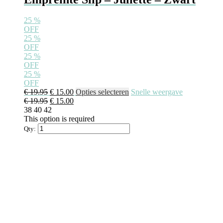
25
%
OFF
25
%
OFF
25
%
OFF
25
%
OFF
€
19.95
€
15.00
Opties selecteren
Snelle weergave
€
19.95
€
15.00
38
40
42
This option is required
Qty: