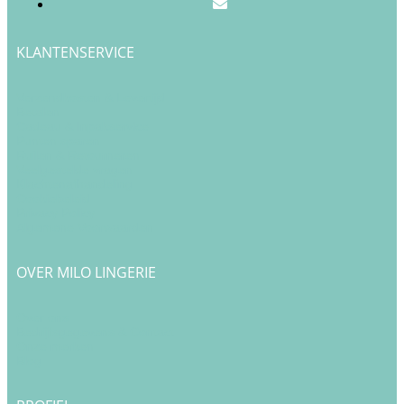
KLANTENSERVICE
Verzendkosten & Levertijd
Betalen
Cadeau & Inpakservice
Punten sparen
Ruilen & Retourneren
Veelgestelde vragen
Klachtenafhandeling
Cookiebeleid
Privacy Policy
Algemene Voorwaarden
OVER MILO LINGERIE
Over ons
Bedrijfsgegevens & Contact
Onze merken
Blog