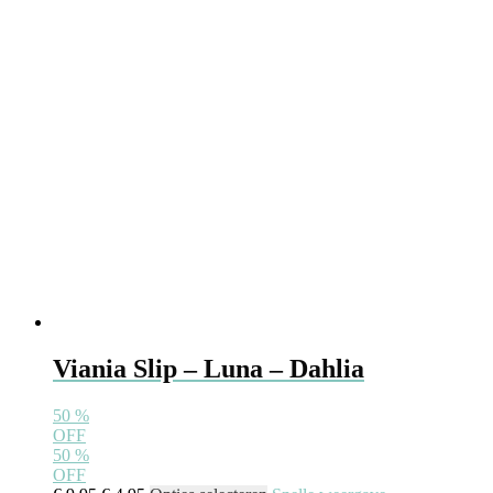
Viania Slip – Luna – Dahlia
50
%
OFF
50
%
OFF