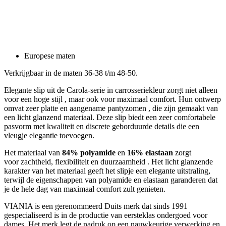
Europese maten
Verkrijgbaar in de maten 36-38 t/m 48-50.
Elegante slip uit de Carola-serie in carrosseriekleur zorgt niet alleen
voor een hoge stijl , maar ook voor maximaal comfort. Hun ontwerp
omvat zeer platte en aangename pantyzomen , die zijn gemaakt van
een licht glanzend materiaal. Deze slip biedt een zeer comfortabele
pasvorm met kwaliteit en discrete geborduurde details die een
vleugje elegantie toevoegen.
Het materiaal van
84% polyamide
en
16% elastaan
​​zorgt
voor zachtheid, flexibiliteit en duurzaamheid . Het licht glanzende
karakter van het materiaal geeft het slipje een elegante uitstraling,
terwijl de eigenschappen van polyamide en elastaan ​​garanderen dat
je de hele dag van maximaal comfort zult genieten.
VIANIA is een gerenommeerd Duits merk dat sinds 1991
gespecialiseerd is in de productie van eersteklas ondergoed voor
dames. Het merk legt de nadruk op een nauwkeurige verwerking en