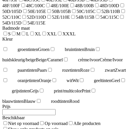
48F/100F
48C/100C
48E/100E
48B/100B
48D/100D
50D/105D
50E/105E
50B/105B
50C/105C
52B/110B
52C/110C
52D/110D
52E/110E
54B/115B
54C/115C
54D/115D
54E/115E
Badmode maat
S
M
L
XL
XXL
XXXL
Kleur
groentinten
Groen
bruintinten
Bruin
huidskleurig/beige
Beige/Caramel
crème/ivoor
Crème/Ivoor
paarstinten
Paars
rozetinten
Roze
zwart
Zwart
oranjetinten
Oranje
wit
Wit
geeltinten
Geel
grijstinten
Grijs
print/multicolor
Print
blauwtinten
Blauw
roodtinten
Rood
Prijs
Beschikbaar
Niet op voorraad
Op voorraad
Alle producten