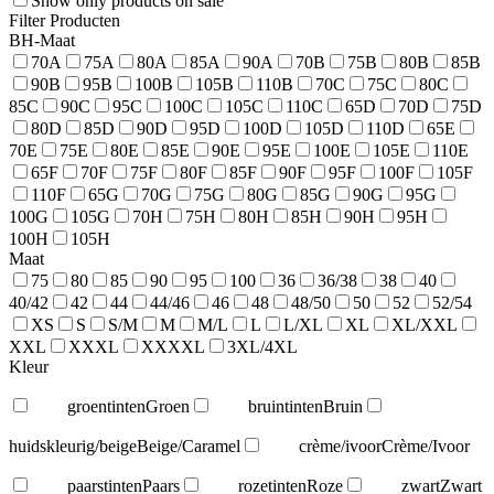
Show only products on sale
Filter Producten
BH-Maat
70A
75A
80A
85A
90A
70B
75B
80B
85B
90B
95B
100B
105B
110B
70C
75C
80C
85C
90C
95C
100C
105C
110C
65D
70D
75D
80D
85D
90D
95D
100D
105D
110D
65E
70E
75E
80E
85E
90E
95E
100E
105E
110E
65F
70F
75F
80F
85F
90F
95F
100F
105F
110F
65G
70G
75G
80G
85G
90G
95G
100G
105G
70H
75H
80H
85H
90H
95H
100H
105H
Maat
75
80
85
90
95
100
36
36/38
38
40
40/42
42
44
44/46
46
48
48/50
50
52
52/54
XS
S
S/M
M
M/L
L
L/XL
XL
XL/XXL
XXL
XXXL
XXXXL
3XL/4XL
Kleur
groentinten
Groen
bruintinten
Bruin
huidskleurig/beige
Beige/Caramel
crème/ivoor
Crème/Ivoor
paarstinten
Paars
rozetinten
Roze
zwart
Zwart