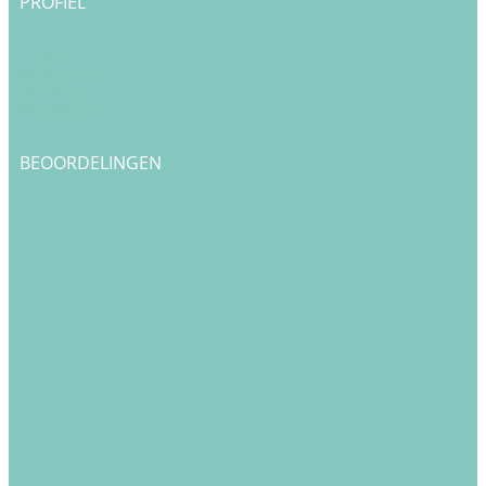
PROFIEL
Login
Registreren
Checkout
Bestellingen
BEOORDELINGEN