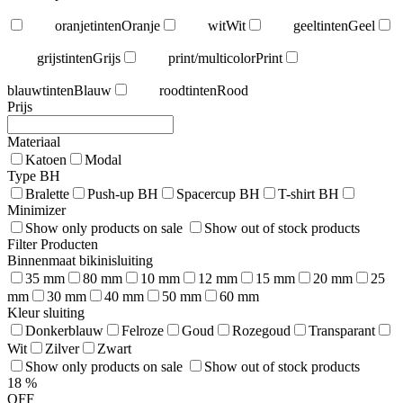
oranjetinten
Oranje
wit
Wit
geeltinten
Geel
grijstinten
Grijs
print/multicolor
Print
blauwtinten
Blauw
roodtinten
Rood
Prijs
Materiaal
Katoen
Modal
Type BH
Bralette
Push-up BH
Spacercup BH
T-shirt BH
Minimizer
Show only products on sale
Show out of stock products
Filter Producten
Binnenmaat bikinisluiting
35 mm
80 mm
10 mm
12 mm
15 mm
20 mm
25
mm
30 mm
40 mm
50 mm
60 mm
Kleur sluiting
Donkerblauw
Felroze
Goud
Rozegoud
Transparant
Wit
Zilver
Zwart
Show only products on sale
Show out of stock products
18
%
OFF