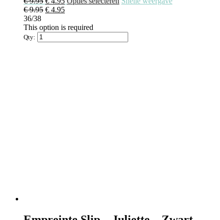
€
9.95
€
4.95
Opties selecteren
Snelle weergave
€
9.95
€
4.95
36/38
This option is required
Qty:
Empreinte Slip – Juliette – Zwart