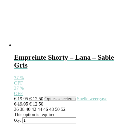
Empreinte Shorty – Lana – Sable
Gris
37
%
OFF
37
%
OFF
€
19.95
€
12.50
Opties selecteren
Snelle weergave
€
19.95
€
12.50
36
38
40
42
44
46
48
50
52
This option is required
Qty: