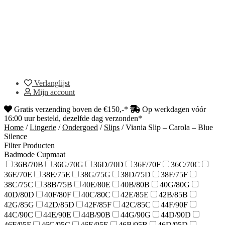
Verlanglijst
Mijn account
Gratis verzending boven de €150,-*
Op werkdagen vóór
16:00 uur besteld, dezelfde dag verzonden*
Home
/
Lingerie
/
Ondergoed
/
Slips
/
Viania Slip – Carola – Blue
Silence
Filter Producten
Badmode Cupmaat
36B/70B
36G/70G
36D/70D
36F/70F
36C/70C
36E/70E
38E/75E
38G/75G
38D/75D
38F/75F
38C/75C
38B/75B
40E/80E
40B/80B
40G/80G
40D/80D
40F/80F
40C/80C
42E/85E
42B/85B
42G/85G
42D/85D
42F/85F
42C/85C
44F/90F
44C/90C
44E/90E
44B/90B
44G/90G
44D/90D
46F/95F
46C/95C
46E/95E
46B/95B
46D/95D