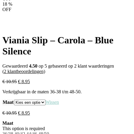
18
%
OFF
Viania Slip – Carola – Blue
Silence
Gewaardeerd
4.50
op 5 gebaseerd op
2
klant waarderingen
(
2
klantbeoordelingen)
€
10.95
€
8.95
Verkrijgbaar in de maten 36-38 t/m 48-50.
Maat
Wissen
€
10.95
€
8.95
Maat
This option is required
36/38
40/42
44/46
48/50