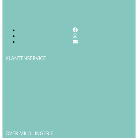
KLANTENSERVICE
Verzendkosten & Levertijd
Betalen
Cadeau & Inpakservice
Punten sparen
Ruilen & Retourneren
Veelgestelde vragen
Klachtenafhandeling
Cookiebeleid
Privacy Policy
Algemene Voorwaarden
OVER MILO LINGERIE