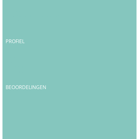
Over ons
Bedrijfsgegevens & Contact
Onze merken
Blog
PROFIEL
Login
Registreren
Checkout
Bestellingen
BEOORDELINGEN