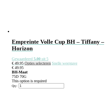
Empreinte Volle Cup BH – Tiffany –
Horizon
Gewaardeerd
5.00
uit 5
€
49.95
Opties selecteren
Snelle weergave
€
49.95
BH-Maat
75D
70G
This option is required
Qty: