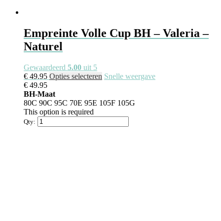
Empreinte Volle Cup BH – Valeria –
Naturel
Gewaardeerd
5.00
uit 5
€
49.95
Opties selecteren
Snelle weergave
€
49.95
BH-Maat
80C
90C
95C
70E
95E
105F
105G
This option is required
Qty: