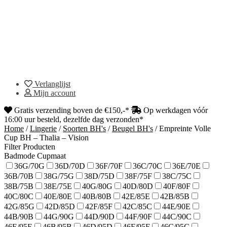
Verlanglijst
Mijn account
Gratis verzending boven de €150,-*
Op werkdagen vóór
16:00 uur besteld, dezelfde dag verzonden*
Home
/
Lingerie
/
Soorten BH's
/
Beugel BH's
/
Empreinte Volle
Cup BH – Thalia – Vision
Filter Producten
Badmode Cupmaat
36G/70G
36D/70D
36F/70F
36C/70C
36E/70E
36B/70B
38G/75G
38D/75D
38F/75F
38C/75C
38B/75B
38E/75E
40G/80G
40D/80D
40F/80F
40C/80C
40E/80E
40B/80B
42E/85E
42B/85B
42G/85G
42D/85D
42F/85F
42C/85C
44E/90E
44B/90B
44G/90G
44D/90D
44F/90F
44C/90C
46E/95E
46B/95B
46D/95D
46F/95F
46C/95C