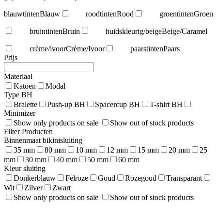
blauwtinten
Blauw
roodtinten
Rood
groentinten
Groen
bruintinten
Bruin
huidskleurig/beige
Beige/Caramel
crème/ivoor
Crème/Ivoor
paarstinten
Paars
Prijs
Materiaal
Katoen
Modal
Type BH
Bralette
Push-up BH
Spacercup BH
T-shirt BH
Minimizer
Show only products on sale
Show out of stock products
Filter Producten
Binnenmaat bikinisluiting
35 mm
80 mm
10 mm
12 mm
15 mm
20 mm
25
mm
30 mm
40 mm
50 mm
60 mm
Kleur sluiting
Donkerblauw
Felroze
Goud
Rozegoud
Transparant
Wit
Zilver
Zwart
Show only products on sale
Show out of stock products