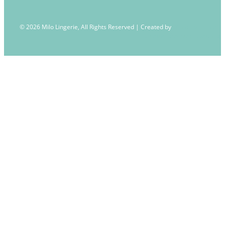
© 2026 Milo Lingerie, All Rights Reserved | Created by
Wendy Venema –
Creative Business Coaching