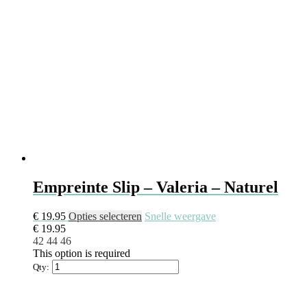
Empreinte Slip – Valeria – Naturel
€
19.95
Opties selecteren
Snelle weergave
€
19.95
42
44
46
This option is required
Qty: