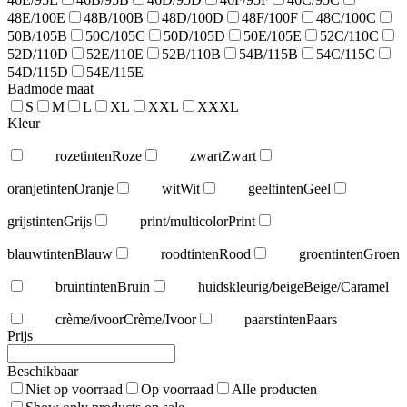
48E/100E
48B/100B
48D/100D
48F/100F
48C/100C
50B/105B
50C/105C
50D/105D
50E/105E
52C/110C
52D/110D
52E/110E
52B/110B
54B/115B
54C/115C
54D/115D
54E/115E
Badmode maat
S
M
L
XL
XXL
XXXL
Kleur
rozetinten
Roze
zwart
Zwart
oranjetinten
Oranje
wit
Wit
geeltinten
Geel
grijstinten
Grijs
print/multicolor
Print
blauwtinten
Blauw
roodtinten
Rood
groentinten
Groen
bruintinten
Bruin
huidskleurig/beige
Beige/Caramel
crème/ivoor
Crème/Ivoor
paarstinten
Paars
Prijs
Beschikbaar
Niet op voorraad
Op voorraad
Alle producten