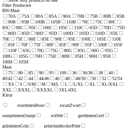
Show only products on sale
Filter Producten
BH-Maat
70A
75A
80A
85A
90A
70B
75B
80B
85B
90B
95B
100B
105B
110B
70C
75C
80C
85C
90C
95C
100C
105C
110C
65D
70D
75D
80D
85D
90D
95D
100D
105D
110D
65E
70E
75E
80E
85E
90E
95E
100E
105E
110E
65F
70F
75F
80F
85F
90F
95F
100F
105F
110F
65G
70G
75G
80G
85G
90G
95G
100G
105G
70H
75H
80H
85H
90H
95H
100H
105H
Maat
75
80
85
90
95
100
36
36/38
38
40
40/42
42
44
44/46
46
48
48/50
50
52
52/54
XS
S
S/M
M
M/L
L
L/XL
XL
XL/XXL
XXL
XXXL
XXXXL
3XL/4XL
Kleur
rozetinten
Roze
zwart
Zwart
oranjetinten
Oranje
wit
Wit
geeltinten
Geel
grijstinten
Grijs
print/multicolor
Print