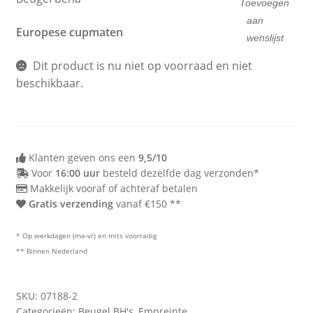
Toevoegen
aan
Europese cupmaten
wenslijst
Dit product is nu niet op voorraad en niet
beschikbaar.
Klanten geven ons een
9,5/10
Voor
16:00 uur
besteld dezelfde dag verzonden*
Makkelijk vooraf of achteraf betalen
Gratis verzending
vanaf €150 **
* Op werkdagen (ma-vr) en mits voorradig
** Binnen Nederland
SKU:
07188-2
Categorieën:
Beugel BH's
,
Empreinte