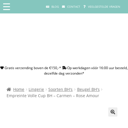
BLOG
CONTACT
VEELGESTELDE VRAGEN
Gratis verzending boven de €150,-*
Op werkdagen vóór 16:00 uur besteld,
dezelfde dag verzonden*
Home
Lingerie
Soorten BH's
Beugel BH's
Empreinte Volle Cup BH – Carmen – Rose Amour
🔍