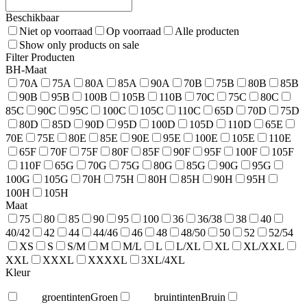
Beschikbaar
Niet op voorraad
Op voorraad
Alle producten
Show only products on sale
Filter Producten
BH-Maat
70A
75A
80A
85A
90A
70B
75B
80B
85B
90B
95B
100B
105B
110B
70C
75C
80C
85C
90C
95C
100C
105C
110C
65D
70D
75D
80D
85D
90D
95D
100D
105D
110D
65E
70E
75E
80E
85E
90E
95E
100E
105E
110E
65F
70F
75F
80F
85F
90F
95F
100F
105F
110F
65G
70G
75G
80G
85G
90G
95G
100G
105G
70H
75H
80H
85H
90H
95H
100H
105H
Maat
75
80
85
90
95
100
36
36/38
38
40
40/42
42
44
44/46
46
48
48/50
50
52
52/54
XS
S
S/M
M
M/L
L
L/XL
XL
XL/XXL
XXL
XXXL
XXXXL
3XL/4XL
Kleur
groentinten
Groen
bruintinten
Bruin