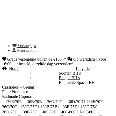
Verlanglijst
Mijn account
Gratis verzending boven de €150,-*
Op werkdagen vóór
16:00 uur besteld, dezelfde dag verzonden*
Home
Lingerie
Soorten BH's
Beugel BH's
Empreinte Spacer BH –
Cassiopee – Grenat
Filter Producten
Badmode Cupmaat
36E/70E
36B/70B
36G/70G
36D/70D
36F/70F
36C/70C
38C/75C
38B/75B
38E/75E
38G/75G
38D/75D
38F/75F
40F/80F
40C/80C
40E/80E