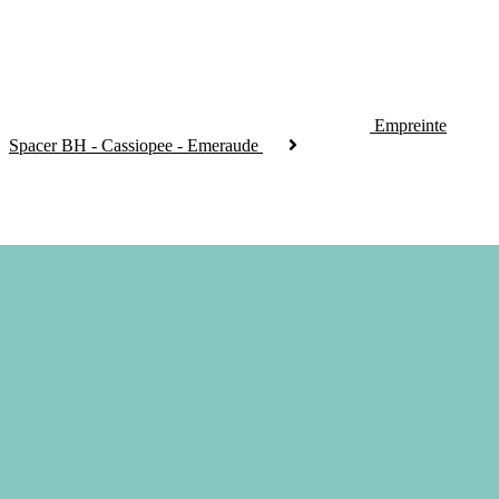
Empreinte
Spacer BH - Cassiopee - Emeraude