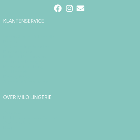
KLANTENSERVICE
Verzendkosten & Levertijd
Betalen
Cadeau & Inpakservice
Punten sparen
Ruilen & Retourneren
Veelgestelde vragen
Klachtenafhandeling
Cookiebeleid
Privacy Policy
Algemene Voorwaarden
OVER MILO LINGERIE
Over ons
Bedrijfsgegevens & Contact
Onze merken
Blog