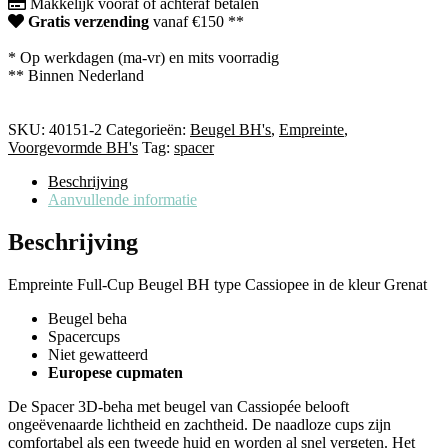
Makkelijk vooraf of achteraf betalen
Gratis verzending
vanaf €150 **
* Op werkdagen (ma-vr) en mits voorradig
** Binnen Nederland
SKU:
40151-2
Categorieën:
Beugel BH's
,
Empreinte
,
Voorgevormde BH's
Tag:
spacer
Beschrijving
Aanvullende informatie
Beschrijving
Empreinte Full-Cup Beugel BH type Cassiopee in de kleur Grenat
Beugel beha
Spacercups
Niet gewatteerd
Europese cupmaten
De Spacer 3D-beha met beugel van Cassiopée belooft
ongeëvenaarde lichtheid en zachtheid. De naadloze cups zijn
comfortabel als een tweede huid en worden al snel vergeten. Het