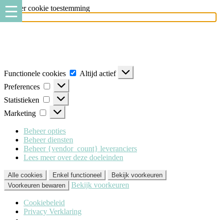
Beheer cookie toestemming
Milo Lingerie
maakt gebruik van verschillende soorten cookies
(functionele, analytische en marketing cookies), om u de best mogelijke
ervaring te geven wanneer u onze website bezoekt. Om deze cookies te
accepteren klikt u op 'Alle cookies'. Heeft u dit liever niet? Klik dan op
'Enkel functioneel'.
Functionele cookies
Altijd actief
Preferences
Statistieken
Marketing
Beheer opties
Beheer diensten
Beheer {vendor_count} leveranciers
Lees meer over deze doeleinden
Alle cookies
Enkel functioneel
Bekijk voorkeuren
Bekijk voorkeuren
Voorkeuren bewaren
Cookiebeleid
Privacy Verklaring