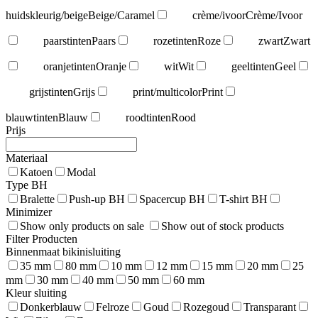
huidskleurig/beige
Beige/Caramel
crème/ivoor
Crème/Ivoor
paarstinten
Paars
rozetinten
Roze
zwart
Zwart
oranjetinten
Oranje
wit
Wit
geeltinten
Geel
grijstinten
Grijs
print/multicolor
Print
blauwtinten
Blauw
roodtinten
Rood
Prijs
Materiaal
Katoen
Modal
Type BH
Bralette
Push-up BH
Spacercup BH
T-shirt BH
Minimizer
Show only products on sale
Show out of stock products
Filter Producten
Binnenmaat bikinisluiting
35 mm
80 mm
10 mm
12 mm
15 mm
20 mm
25
mm
30 mm
40 mm
50 mm
60 mm
Kleur sluiting
Donkerblauw
Felroze
Goud
Rozegoud
Transparant