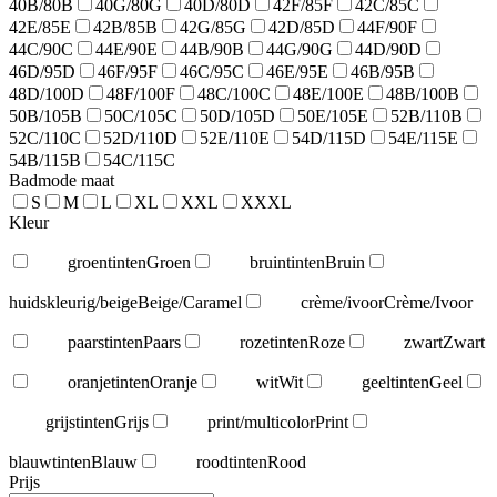
40B/80B
40G/80G
40D/80D
42F/85F
42C/85C
42E/85E
42B/85B
42G/85G
42D/85D
44F/90F
44C/90C
44E/90E
44B/90B
44G/90G
44D/90D
46D/95D
46F/95F
46C/95C
46E/95E
46B/95B
48D/100D
48F/100F
48C/100C
48E/100E
48B/100B
50B/105B
50C/105C
50D/105D
50E/105E
52B/110B
52C/110C
52D/110D
52E/110E
54D/115D
54E/115E
54B/115B
54C/115C
Badmode maat
S
M
L
XL
XXL
XXXL
Kleur
groentinten
Groen
bruintinten
Bruin
huidskleurig/beige
Beige/Caramel
crème/ivoor
Crème/Ivoor
paarstinten
Paars
rozetinten
Roze
zwart
Zwart
oranjetinten
Oranje
wit
Wit
geeltinten
Geel
grijstinten
Grijs
print/multicolor
Print
blauwtinten
Blauw
roodtinten
Rood
Prijs