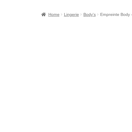
Checkout
Contact
Cookiebeleid (EU)
FAQ
Home
Lingerie
Body's
Empreinte Body –
Over ons
Privacy Verklaring
Punten sparen b
Verzendkosten & Levertijden
Webshop
Win