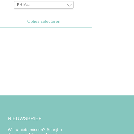
BH-Maat
75D
70G
Opties selecteren
NIEUWSBRIEF
Wilt u niets missen? Schrijf u