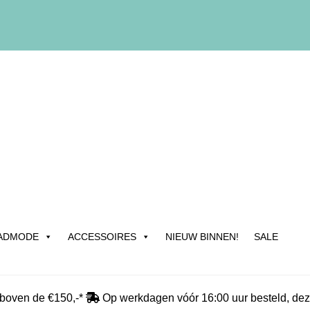
ADMODE
ACCESSOIRES
NIEUW BINNEN!
SALE
edrijfsgegevens & Contact
Betalen
Blog
Cadeau & Inpakservic
 boven de €150,-*
Op werkdagen vóór 16:00 uur besteld, dez