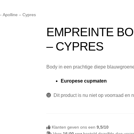
Klachtafhandeling
Mijn account
My Account
Nieuwsbrief
Onze 
 Apolline – Cypres
ij Milo Lingerie
Retour melden
Ruilen & Retourneren
Veelges
EMPREINTE BO
kel
Winkelmand
– CYPRES
Body in een prachtige diepe blauwgroene 
Europese cupmaten
Dit product is nu niet op voorraad en 
Klanten geven ons een
9,5/10
Voor
16:00 uur
besteld dezelfde dag verz