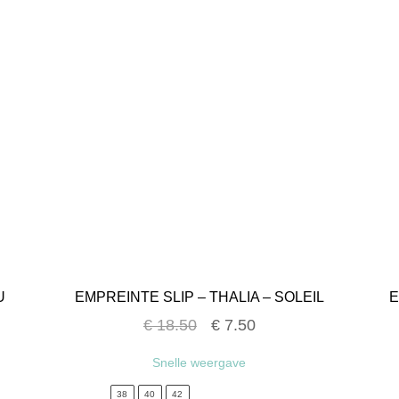
U
EMPREINTE SLIP – THALIA – SOLEIL
E
€
18.50
€
7.50
Snelle weergave
38
40
42