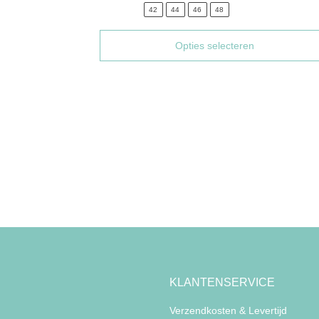
42
44
46
48
Opties selecteren
KLANTENSERVICE
Verzendkosten & Levertijd