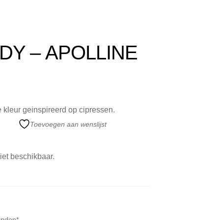
merken
telde Vragen
DY – APOLLINE
kleur geinspireerd op cipressen.
Toevoegen aan wenslijst
niet beschikbaar.
onden*