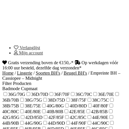
Verlanglijst
Mijn account
Gratis verzending boven de €150,-*
Op werkdagen vóór
16:00 uur besteld, dezelfde dag verzonden*
Home
/
Lingerie
/
Soorten BH's
/
Beugel BH's
/
Empreinte BH –
Cassiopee – Midnight
Filter Producten
Badmode Cupmaat
36G/70G
36D/70D
36F/70F
36C/70C
36E/70E
36B/70B
38G/75G
38D/75D
38F/75F
38C/75C
38B/75B
38E/75E
40G/80G
40D/80D
40F/80F
40C/80C
40E/80E
40B/80B
42E/85E
42B/85B
42G/85G
42D/85D
42F/85F
42C/85C
44E/90E
44B/90B
44G/90G
44D/90D
44F/90F
44C/90C
46E/95E
46B/95B
46D/95D
46F/95F
46C/95C