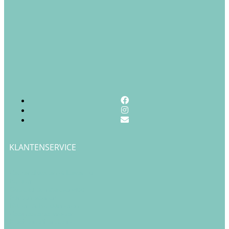
KLANTENSERVICE
Verzendkosten & Levertijd
Betalen
Cadeau & Inpakservice
Punten sparen
Ruilen & Retourneren
Veelgestelde vragen
Klachtenafhandeling