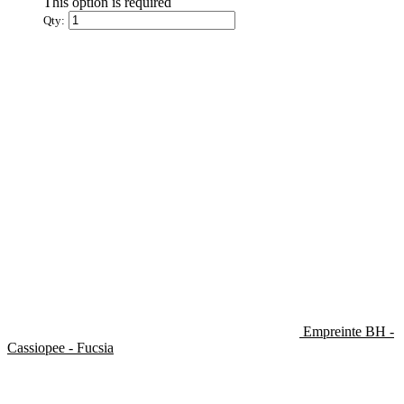
This option is required
Qty:
Empreinte BH -
Cassiopee - Fucsia