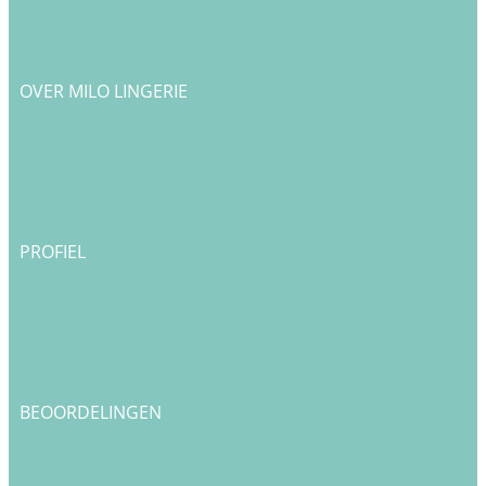
Cookiebeleid
Privacy Policy
Algemene Voorwaarden
OVER MILO LINGERIE
Over ons
Bedrijfsgegevens & Contact
Onze merken
Blog
PROFIEL
Login
Registreren
Checkout
Bestellingen
BEOORDELINGEN