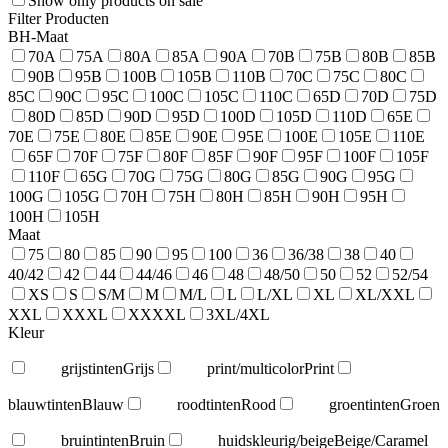
Show only products on sale
Filter Producten
BH-Maat
70A
75A
80A
85A
90A
70B
75B
80B
85B
90B
95B
100B
105B
110B
70C
75C
80C
85C
90C
95C
100C
105C
110C
65D
70D
75D
80D
85D
90D
95D
100D
105D
110D
65E
70E
75E
80E
85E
90E
95E
100E
105E
110E
65F
70F
75F
80F
85F
90F
95F
100F
105F
110F
65G
70G
75G
80G
85G
90G
95G
100G
105G
70H
75H
80H
85H
90H
95H
100H
105H
Maat
75
80
85
90
95
100
36
36/38
38
40
40/42
42
44
44/46
46
48
48/50
50
52
52/54
XS
S
S/M
M
M/L
L
L/XL
XL
XL/XXL
XXL
XXXL
XXXXL
3XL/4XL
Kleur
grijstinten
Grijs
print/multicolor
Print
blauwtinten
Blauw
roodtinten
Rood
groentinten
Groen
bruintinten
Bruin
huidskleurig/beige
Beige/Caramel