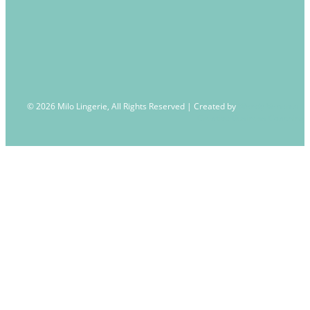
© 2026 Milo Lingerie, All Rights Reserved | Created by
Wendy Venema –
Creative Business Coaching