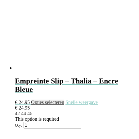
Empreinte Slip – Thalia – Encre
Bleue
€
24.95
Opties selecteren
Snelle weergave
€
24.95
42
44
46
This option is required
Qty: