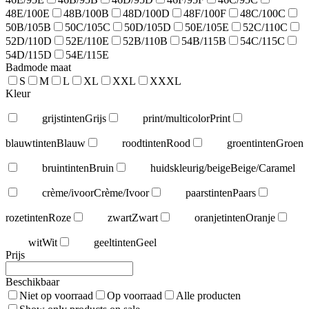
48E/100E
48B/100B
48D/100D
48F/100F
48C/100C
50B/105B
50C/105C
50D/105D
50E/105E
52C/110C
52D/110D
52E/110E
52B/110B
54B/115B
54C/115C
54D/115D
54E/115E
Badmode maat
S
M
L
XL
XXL
XXXL
Kleur
grijstinten
Grijs
print/multicolor
Print
blauwtinten
Blauw
roodtinten
Rood
groentinten
Groen
bruintinten
Bruin
huidskleurig/beige
Beige/Caramel
crème/ivoor
Crème/Ivoor
paarstinten
Paars
rozetinten
Roze
zwart
Zwart
oranjetinten
Oranje
wit
Wit
geeltinten
Geel
Prijs
Beschikbaar
Niet op voorraad
Op voorraad
Alle producten