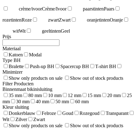
crème/ivoor
Crème/Ivoor
paarstinten
Paars
rozetinten
Roze
zwart
Zwart
oranjetinten
Oranje
wit
Wit
geeltinten
Geel
Prijs
Materiaal
Katoen
Modal
Type BH
Bralette
Push-up BH
Spacercup BH
T-shirt BH
Minimizer
Show only products on sale
Show out of stock products
Filter Producten
Binnenmaat bikinisluiting
35 mm
80 mm
10 mm
12 mm
15 mm
20 mm
25
mm
30 mm
40 mm
50 mm
60 mm
Kleur sluiting
Donkerblauw
Felroze
Goud
Rozegoud
Transparant
Wit
Zilver
Zwart
Show only products on sale
Show out of stock products