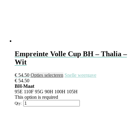
Empreinte Volle Cup BH – Thalia –
Wit
€
54.50
Opties selecteren
Snelle weergave
€
54.50
BH-Maat
95E
110F
95G
90H
100H
105H
This option is required
Qty: