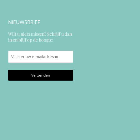
NIEUWSBRIEF
Wilt u niets missen? Schrijf u dan
in en blijf op de hoogte: