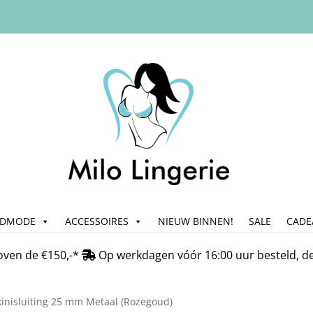
ADMODE
ACCESSOIRES
NIEUW BINNEN!
SALE
CADE
n
Bedrijfsgegevens & Contact
Betalen
Blog
Cadeau & Inpakse
oven de €150,-*
Op werkdagen vóór 16:00 uur besteld, d
Klachtafhandeling
Mijn account
My Account
Nieuwsbrief
On
kinisluiting 25 mm Metaal (Rozegoud)