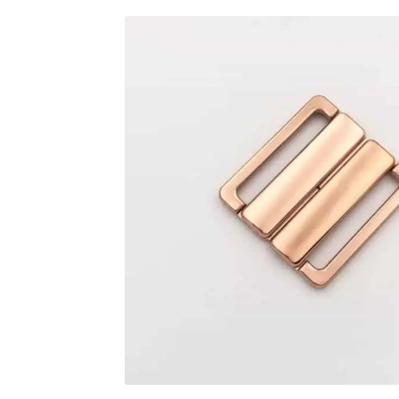
Over ons
Privacy Verklaring
Punten spare
Veelgestelde Vragen
Verzendkosten & Le