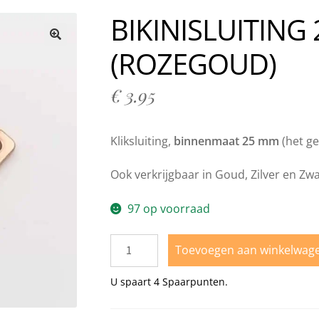
n bij Milo Lingerie
Retour melden
Ruilen & Retourneren
BIKINISLUITING
vertijden
Webshop
Winkel
Winkelmand
(ROZEGOUD)
🔍
€
3.95
Kliksluiting,
binnenmaat 25 mm
(het ge
Ook verkrijgbaar in Goud, Zilver en Zwa
97 op voorraad
Toevoegen aan winkelwag
U spaart
4
Spaarpunten.