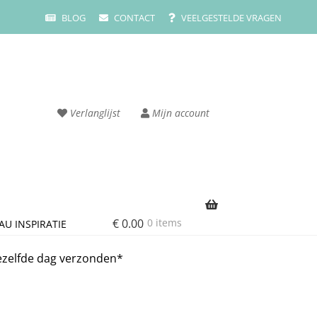
BLOG
CONTACT
VEELGESTELDE VRAGEN
Verlanglijst
Mijn account
€
0.00
0 items
AU INSPIRATIE
rvice
Cart
ezelfde dag verzonden*
ze merken