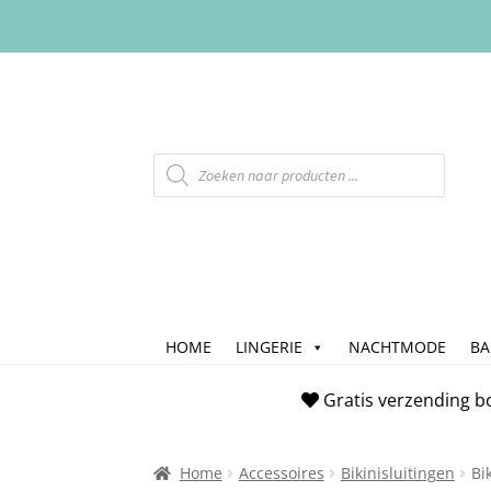
HOME
LINGERIE
NACHTMODE
B
Home
Afrekenen
Algemene Voorwaarde
Gratis verzending b
Checkout
Contact
Cookiebeleid (EU)
FAQ
Home
Accessoires
Bikinisluitingen
Bi