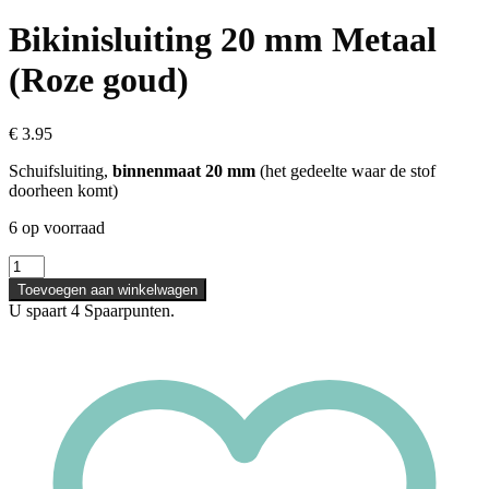
Bikinisluiting 20 mm Metaal
(Roze goud)
€
3.95
Schuifsluiting,
binnenmaat 20 mm
(het gedeelte waar de stof
doorheen komt)
6 op voorraad
Bikinisluiting
20
Toevoegen aan winkelwagen
mm
U spaart
4
Spaarpunten.
Metaal
(Roze
goud)
aantal