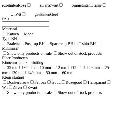
rozetinten
Roze
zwart
Zwart
oranjetinten
Oranje
wit
Wit
geeltinten
Geel
Prijs
Materiaal
Katoen
Modal
Type BH
Bralette
Push-up BH
Spacercup BH
T-shirt BH
Minimizer
Show only products on sale
Show out of stock products
Filter Producten
Binnenmaat bikinisluiting
35 mm
80 mm
10 mm
12 mm
15 mm
20 mm
25
mm
30 mm
40 mm
50 mm
60 mm
Kleur sluiting
Donkerblauw
Felroze
Goud
Rozegoud
Transparant
Wit
Zilver
Zwart
Show only products on sale
Show out of stock products