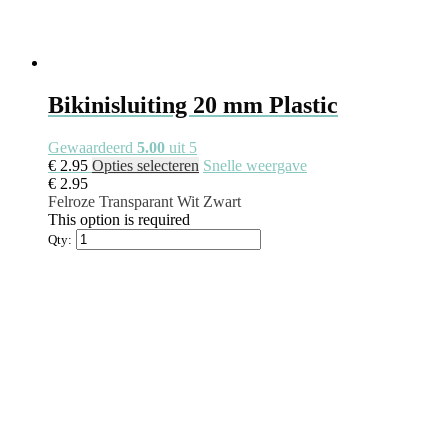
Bikinisluiting 20 mm Plastic
Gewaardeerd
5.00
uit 5
Dit
€
2.95
Opties selecteren
Snelle weergave
product
€
2.95
heeft
Felroze
Transparant
Wit
Zwart
meerdere
This option is required
variaties.
Qty:
Deze
optie
kan
gekozen
worden
op
de
productpagina