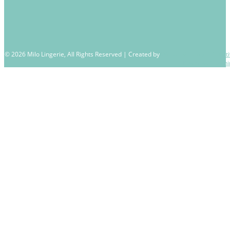
© 2026 Milo Lingerie, All Rights Reserved | Created by
Wendy Venema – Creati
Business Coachi