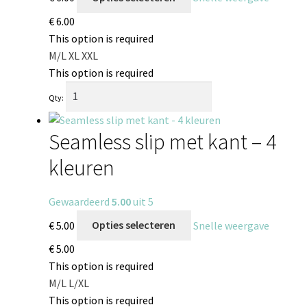
€
6.00
This option is required
M/L
XL
XXL
This option is required
Qty:
Seamless slip met kant – 4
kleuren
Gewaardeerd
5.00
uit 5
€
5.00
Opties selecteren
Snelle weergave
€
5.00
This option is required
M/L
L/XL
This option is required