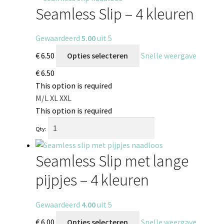
Seamless Slip – 4 kleuren
Gewaardeerd
5.00
uit 5
€
6.50
Opties selecteren
Snelle weergave
€
6.50
This option is required
M/L
XL
XXL
This option is required
Qty:
Seamless Slip met lange
pijpjes – 4 kleuren
Gewaardeerd
4.00
uit 5
€
6.00
Opties selecteren
Snelle weergave