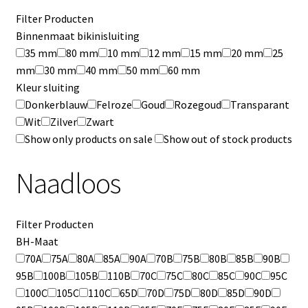
Filter Producten
Binnenmaat bikinisluiting
35 mm
80 mm
10 mm
12 mm
15 mm
20 mm
25
mm
30 mm
40 mm
50 mm
60 mm
Kleur sluiting
Donkerblauw
Felroze
Goud
Rozegoud
Transparant
Wit
Zilver
Zwart
Show only products on sale
Show out of stock products
Naadloos
Filter Producten
BH-Maat
70A
75A
80A
85A
90A
70B
75B
80B
85B
90B
95B
100B
105B
110B
70C
75C
80C
85C
90C
95C
100C
105C
110C
65D
70D
75D
80D
85D
90D