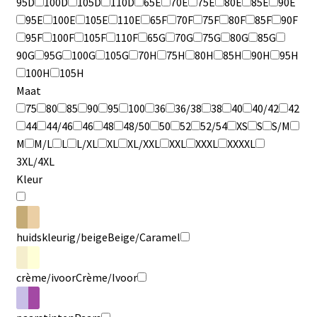
95D
100D
105D
110D
65E
70E
75E
80E
85E
90E
95E
100E
105E
110E
65F
70F
75F
80F
85F
90F
95F
100F
105F
110F
65G
70G
75G
80G
85G
90G
95G
100G
105G
70H
75H
80H
85H
90H
95H
100H
105H
Maat
75
80
85
90
95
100
36
36/38
38
40
40/42
42
44
44/46
46
48
48/50
50
52
52/54
XS
S
S/M
M
M/L
L
L/XL
XL
XL/XXL
XXL
XXXL
XXXXL
3XL/4XL
Kleur
huidskleurig/beige
Beige/Caramel
crème/ivoor
Crème/Ivoor