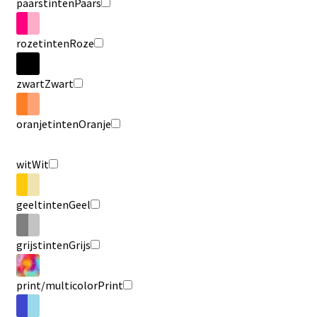
paarstinten
Paars
rozetinten
Roze
zwart
Zwart
oranjetinten
Oranje
wit
Wit
geeltinten
Geel
grijstinten
Grijs
print/multicolor
Print