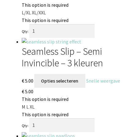
This option is required
L/XL
XL/XXL
This option is required
Qty:
Seamless Slip – Semi
Invincible – 3 kleuren
€
5.00
Opties selecteren
Snelle weergave
€
5.00
This option is required
M
L
XL
This option is required
Qty: