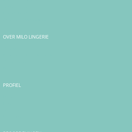
Klachtenafhandeling
Cookiebeleid
Privacy Policy
Algemene Voorwaarden
OVER MILO LINGERIE
Over ons
Bedrijfsgegevens & Contact
Onze merken
Blog
PROFIEL
Login
Registreren
Checkout
Bestellingen