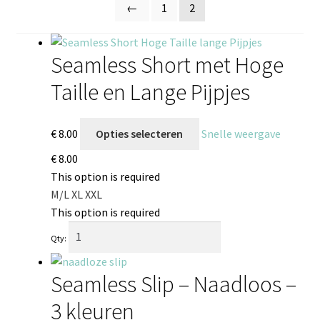
←
1
2
Seamless Short met Hoge
Taille en Lange Pijpjes
€
8.00
Opties selecteren
Snelle weergave
€
8.00
This option is required
M/L
XL
XXL
This option is required
Qty:
Seamless Slip – Naadloos –
3 kleuren