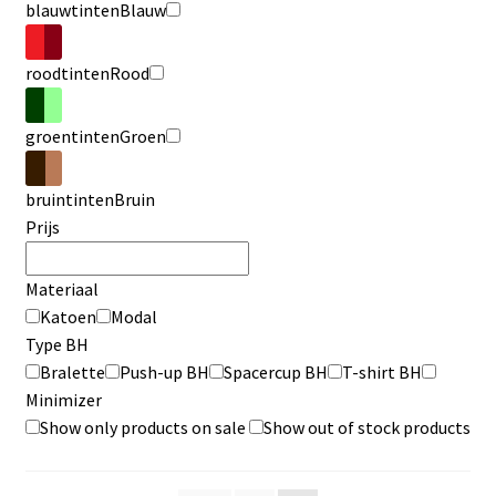
blauwtinten
Blauw
roodtinten
Rood
groentinten
Groen
bruintinten
Bruin
Prijs
Materiaal
Katoen
Modal
Type BH
Bralette
Push-up BH
Spacercup BH
T-shirt BH
Minimizer
Show only products on sale
Show out of stock products