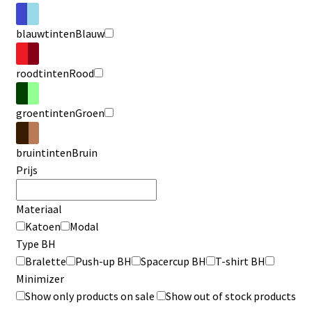
blauwtinten
Blauw
roodtinten
Rood
groentinten
Groen
bruintinten
Bruin
Prijs
Materiaal
Katoen
Modal
Type BH
Bralette
Push-up BH
Spacercup BH
T-shirt BH
Minimizer
Show only products on sale
Show out of stock products