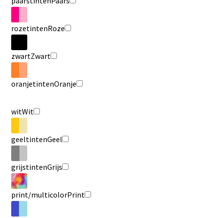
paarstinten
Paars
rozetinten
Roze
zwart
Zwart
oranjetinten
Oranje
wit
Wit
geeltinten
Geel
grijstinten
Grijs
print/multicolor
Print