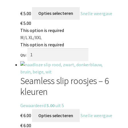
€
5.00
Opties selecteren
Snelle weergave
€
5.00
This option is required
M/L
XL/XXL
This option is required
Qty:
Seamless slip roosjes – 6
kleuren
Gewaardeerd
5.00
uit 5
€
6.00
Opties selecteren
Snelle weergave
€
6.00