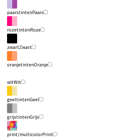
paarstinten
Paars
rozetinten
Roze
zwart
Zwart
oranjetinten
Oranje
wit
Wit
geeltinten
Geel
grijstinten
Grijs
print/multicolor
Print