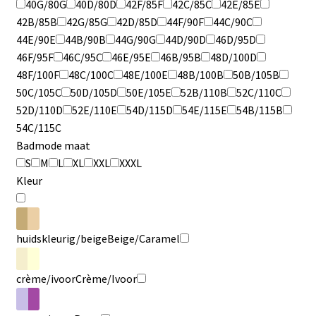
40G/80G
40D/80D
42F/85F
42C/85C
42E/85E
42B/85B
42G/85G
42D/85D
44F/90F
44C/90C
44E/90E
44B/90B
44G/90G
44D/90D
46D/95D
46F/95F
46C/95C
46E/95E
46B/95B
48D/100D
48F/100F
48C/100C
48E/100E
48B/100B
50B/105B
50C/105C
50D/105D
50E/105E
52B/110B
52C/110C
52D/110D
52E/110E
54D/115D
54E/115E
54B/115B
54C/115C
Badmode maat
S
M
L
XL
XXL
XXXL
Kleur
huidskleurig/beige
Beige/Caramel
crème/ivoor
Crème/Ivoor