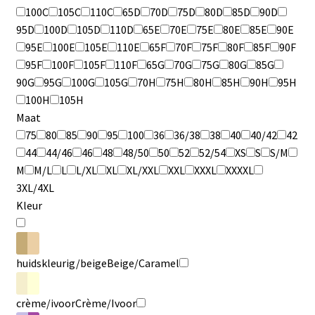
100C
105C
110C
65D
70D
75D
80D
85D
90D
95D
100D
105D
110D
65E
70E
75E
80E
85E
90E
95E
100E
105E
110E
65F
70F
75F
80F
85F
90F
95F
100F
105F
110F
65G
70G
75G
80G
85G
90G
95G
100G
105G
70H
75H
80H
85H
90H
95H
100H
105H
Maat
75
80
85
90
95
100
36
36/38
38
40
40/42
42
44
44/46
46
48
48/50
50
52
52/54
XS
S
S/M
M
M/L
L
L/XL
XL
XL/XXL
XXL
XXXL
XXXXL
3XL/4XL
Kleur
huidskleurig/beige
Beige/Caramel
crème/ivoor
Crème/Ivoor