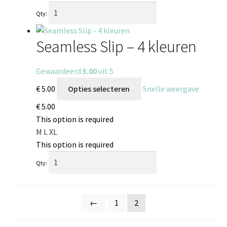
Qty:
Seamless Slip – 4 kleuren
Gewaardeerd
5.00
uit 5
€
5.00
Opties selecteren
Snelle weergave
€
5.00
This option is required
M
L
XL
This option is required
Qty:
←
1
2