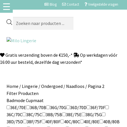
Blog
Contact
Veelgestelde vragen
Gratis verzending boven de €150,-*
Op werkdagen vóór
16:00 uur besteld, dezelfde dag verzonden*
Home
/
Lingerie
/
Ondergoed
/
Naadloos
/
Pagina 2
Filter Producten
Badmode Cupmaat
36E/70E
36B/70B
36G/70G
36D/70D
36F/70F
36C/70C
38C/75C
38B/75B
38E/75E
38G/75G
38D/75D
38F/75F
40F/80F
40C/80C
40E/80E
40B/80B