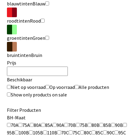
blauwtinten
Blauw
roodtinten
Rood
groentinten
Groen
bruintinten
Bruin
Prijs
Beschikbaar
Niet op voorraad
Op voorraad
Alle producten
Show only products on sale
Filter Producten
BH-Maat
70A
75A
80A
85A
90A
70B
75B
80B
85B
90B
95B
100B
105B
110B
70C
75C
80C
85C
90C
95C