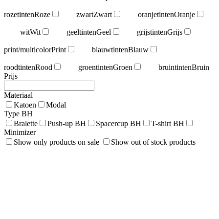
rozetinten
Roze
zwart
Zwart
oranjetinten
Oranje
wit
Wit
geeltinten
Geel
grijstinten
Grijs
print/multicolor
Print
blauwtinten
Blauw
roodtinten
Rood
groentinten
Groen
bruintinten
Bruin
Prijs
Materiaal
Katoen
Modal
Type BH
Bralette
Push-up BH
Spacercup BH
T-shirt BH
Minimizer
Show only products on sale
Show out of stock products