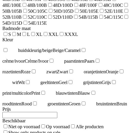
48E/100E
48B/100B
48D/100D
48F/100F
48C/100C
50B/105B
50C/105C
50D/105D
50E/105E
52E/110E
52B/110B
52C/110C
52D/110D
54B/115B
54C/115C
54D/115D
54E/115E
Badmode maat
S
M
L
XL
XXL
XXXL
Kleur
huidskleurig/beige
Beige/Caramel
crème/ivoor
Crème/Ivoor
paarstinten
Paars
rozetinten
Roze
zwart
Zwart
oranjetinten
Oranje
wit
Wit
geeltinten
Geel
grijstinten
Grijs
print/multicolor
Print
blauwtinten
Blauw
roodtinten
Rood
groentinten
Groen
bruintinten
Bruin
Prijs
Beschikbaar
Niet op voorraad
Op voorraad
Alle producten
Show only products on sale