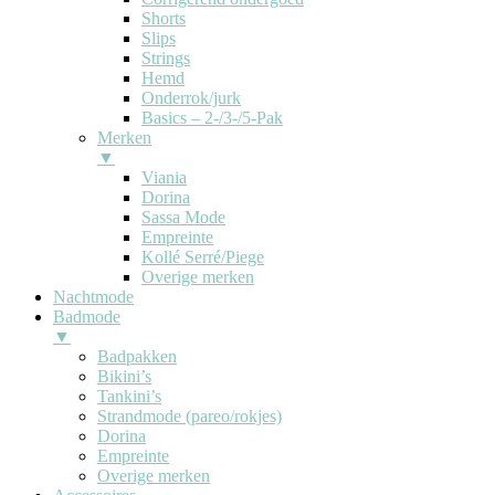
Shorts
Slips
Strings
Hemd
Onderrok/jurk
Basics – 2-/3-/5-Pak
Merken
▼
Viania
Dorina
Sassa Mode
Empreinte
Kollé Serré/Piege
Overige merken
Nachtmode
Badmode
▼
Badpakken
Bikini’s
Tankini’s
Strandmode (pareo/rokjes)
Dorina
Empreinte
Overige merken