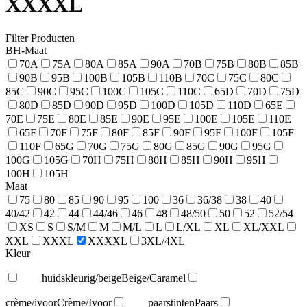
XXXXL
Filter Producten
BH-Maat
70A
75A
80A
85A
90A
70B
75B
80B
85B
90B
95B
100B
105B
110B
70C
75C
80C
85C
90C
95C
100C
105C
110C
65D
70D
75D
80D
85D
90D
95D
100D
105D
110D
65E
70E
75E
80E
85E
90E
95E
100E
105E
110E
65F
70F
75F
80F
85F
90F
95F
100F
105F
110F
65G
70G
75G
80G
85G
90G
95G
100G
105G
70H
75H
80H
85H
90H
95H
100H
105H
Maat
75
80
85
90
95
100
36
36/38
38
40
40/42
42
44
44/46
46
48
48/50
50
52
52/54
XS
S
S/M
M
M/L
L
L/XL
XL
XL/XXL
XXL
XXXL
XXXXL
3XL/4XL
Kleur
huidskleurig/beige
Beige/Caramel
crème/ivoor
Crème/Ivoor
paarstinten
Paars