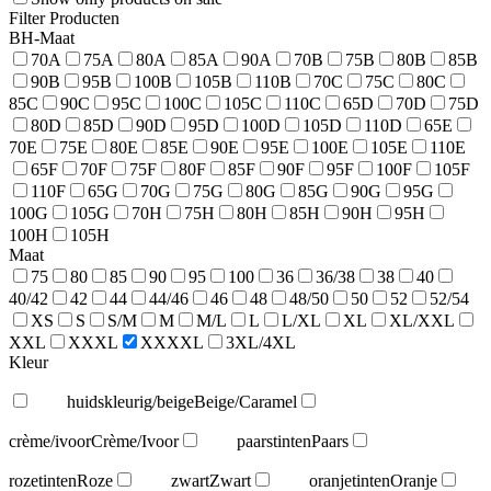
Filter Producten
BH-Maat
70A
75A
80A
85A
90A
70B
75B
80B
85B
90B
95B
100B
105B
110B
70C
75C
80C
85C
90C
95C
100C
105C
110C
65D
70D
75D
80D
85D
90D
95D
100D
105D
110D
65E
70E
75E
80E
85E
90E
95E
100E
105E
110E
65F
70F
75F
80F
85F
90F
95F
100F
105F
110F
65G
70G
75G
80G
85G
90G
95G
100G
105G
70H
75H
80H
85H
90H
95H
100H
105H
Maat
75
80
85
90
95
100
36
36/38
38
40
40/42
42
44
44/46
46
48
48/50
50
52
52/54
XS
S
S/M
M
M/L
L
L/XL
XL
XL/XXL
XXL
XXXL
XXXXL
3XL/4XL
Kleur
huidskleurig/beige
Beige/Caramel
crème/ivoor
Crème/Ivoor
paarstinten
Paars
rozetinten
Roze
zwart
Zwart
oranjetinten
Oranje