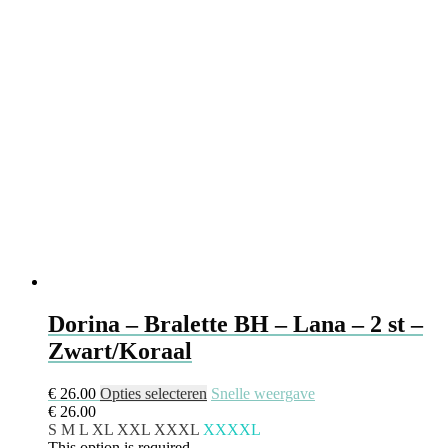
Dorina – Bralette BH – Lana – 2 st –
Zwart/Koraal
€
26.00
Opties selecteren
Snelle weergave
€
26.00
S
M
L
XL
XXL
XXXL
XXXXL
This option is required