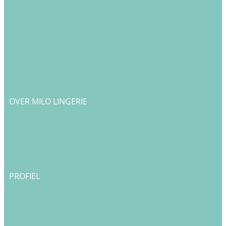
Verzendkosten & Levertijd
Betalen
Cadeau & Inpakservice
Punten sparen
Ruilen & Retourneren
Veelgestelde vragen
Klachtenafhandeling
Cookiebeleid
Privacy Policy
Algemene Voorwaarden
OVER MILO LINGERIE
Over ons
Bedrijfsgegevens & Contact
Onze merken
Blog
PROFIEL
Login
Registreren
Checkout
Bestellingen