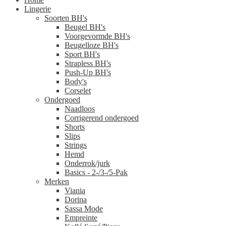
Lingerie
Soorten BH's
Beugel BH's
Voorgevormde BH's
Beugelloze BH's
Sport BH's
Strapless BH's
Push-Up BH's
Body's
Corselet
Ondergoed
Naadloos
Corrigerend ondergoed
Shorts
Slips
Strings
Hemd
Onderrok/jurk
Basics - 2-/3-/5-Pak
Merken
Viania
Dorina
Sassa Mode
Empreinte