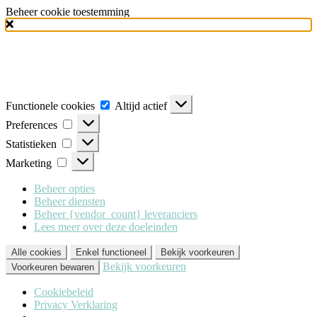
Beheer cookie toestemming
Milo Lingerie
maakt gebruik van verschillende soorten cookies
(functionele, analytische en marketing cookies), om u de best mogelijke
ervaring te geven wanneer u onze website bezoekt. Om deze cookies te
accepteren klikt u op 'Alle cookies'. Heeft u dit liever niet? Klik dan op
'Enkel functioneel'.
Functionele cookies
Altijd actief
Preferences
Statistieken
Marketing
Beheer opties
Beheer diensten
Beheer {vendor_count} leveranciers
Lees meer over deze doeleinden
Alle cookies
Enkel functioneel
Bekijk voorkeuren
Bekijk voorkeuren
Voorkeuren bewaren
Cookiebeleid
Privacy Verklaring