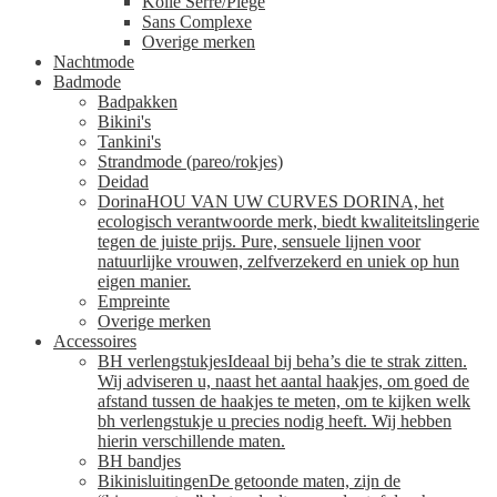
Kollé Serré/Piege
Sans Complexe
Overige merken
Nachtmode
Badmode
Badpakken
Bikini's
Tankini's
Strandmode (pareo/rokjes)
Deidad
Dorina
HOU VAN UW CURVES DORINA, het
ecologisch verantwoorde merk, biedt kwaliteitslingerie
tegen de juiste prijs. Pure, sensuele lijnen voor
natuurlijke vrouwen, zelfverzekerd en uniek op hun
eigen manier.
Empreinte
Overige merken
Accessoires
BH verlengstukjes
Ideaal bij beha’s die te strak zitten.
Wij adviseren u, naast het aantal haakjes, om goed de
afstand tussen de haakjes te meten, om te kijken welk
bh verlengstukje u precies nodig heeft. Wij hebben
hierin verschillende maten.
BH bandjes
Bikinisluitingen
De getoonde maten, zijn de