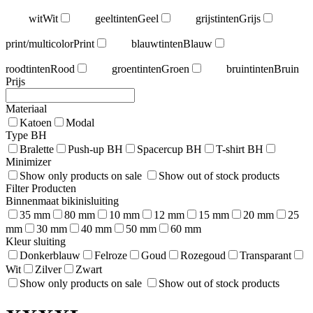
wit
Wit
geeltinten
Geel
grijstinten
Grijs
print/multicolor
Print
blauwtinten
Blauw
roodtinten
Rood
groentinten
Groen
bruintinten
Bruin
Prijs
Materiaal
Katoen
Modal
Type BH
Bralette
Push-up BH
Spacercup BH
T-shirt BH
Minimizer
Show only products on sale
Show out of stock products
Filter Producten
Binnenmaat bikinisluiting
35 mm
80 mm
10 mm
12 mm
15 mm
20 mm
25
mm
30 mm
40 mm
50 mm
60 mm
Kleur sluiting
Donkerblauw
Felroze
Goud
Rozegoud
Transparant
Wit
Zilver
Zwart
Show only products on sale
Show out of stock products