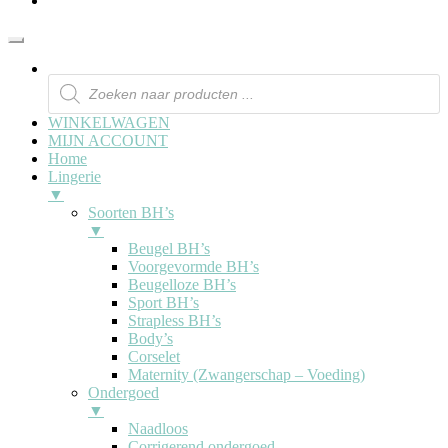
WINKELWAGEN
MIJN ACCOUNT
Home
Lingerie
▼
Soorten BH’s
▼
Beugel BH’s
Voorgevormde BH’s
Beugelloze BH’s
Sport BH’s
Strapless BH’s
Body’s
Corselet
Maternity (Zwangerschap – Voeding)
Ondergoed
▼
Naadloos
Corrigerend ondergoed