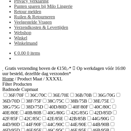
Privacy Verklaring
Punten sparen bij Milo Lingerie
Retour melden
Ruilen & Retourneren
Veelgestelde Vragen
Verzendkosten & Levertijden
Webshop
Winkel
Winkelmand
€
0.00
0 items
Gratis verzending boven de €150,-*
Op werkdagen vóór 16:00
uur besteld, dezelfde dag verzonden*
Home
/
Product Maat
/
XXXXL
Filter Producten
Badmode Cupmaat
36F/70F
36C/70C
36E/70E
36B/70B
36G/70G
36D/70D
38F/75F
38C/75C
38B/75B
38E/75E
38G/75G
38D/75D
40D/80D
40F/80F
40C/80C
40E/80E
40B/80B
40G/80G
42G/85G
42D/85D
42F/85F
42C/85C
42E/85E
42B/85B
44G/90G
44D/90D
44F/90F
44C/90C
44E/90E
44B/90B
46D/95D
46F/95F
46C/95C
46E/95E
46B/95B