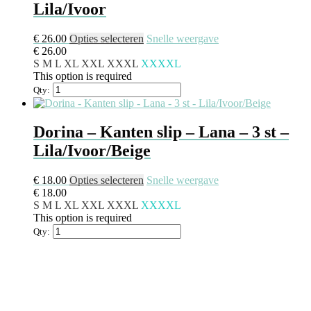
Lila/Ivoor
€
26.00
Opties selecteren
Snelle weergave
€
26.00
S
M
L
XL
XXL
XXXL
XXXXL
This option is required
Qty:
Dorina – Kanten slip – Lana – 3 st –
Lila/Ivoor/Beige
€
18.00
Opties selecteren
Snelle weergave
€
18.00
S
M
L
XL
XXL
XXXL
XXXXL
This option is required
Qty: