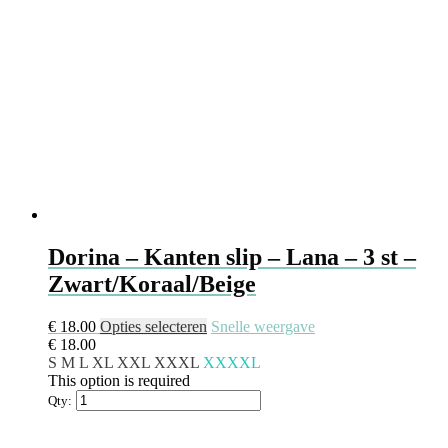
Dorina – Kanten slip – Lana – 3 st –
Zwart/Koraal/Beige
€
18.00
Opties selecteren
Snelle weergave
€
18.00
S
M
L
XL
XXL
XXXL
XXXXL
This option is required
Qty: