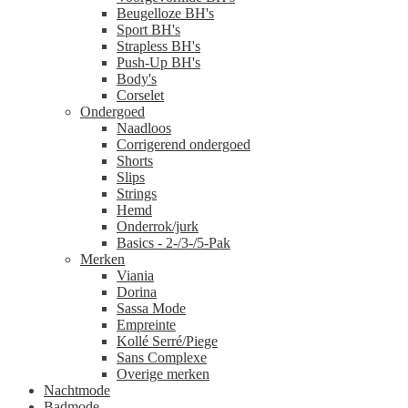
Beugelloze BH's
Sport BH's
Strapless BH's
Push-Up BH's
Body's
Corselet
Ondergoed
Naadloos
Corrigerend ondergoed
Shorts
Slips
Strings
Hemd
Onderrok/jurk
Basics - 2-/3-/5-Pak
Merken
Viania
Dorina
Sassa Mode
Empreinte
Kollé Serré/Piege
Sans Complexe
Overige merken
Nachtmode
Badmode