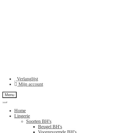
Verlanglijst
Mijn account
Menu
Home
Lingerie
Soorten BH's
Beugel BH's
Voorgevormde BH's