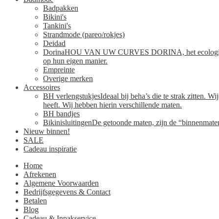
Badpakken
Bikini's
Tankini's
Strandmode (pareo/rokjes)
Deidad
Dorina
HOU VAN UW CURVES DORINA, het ecologisch verant
op hun eigen manier.
Empreinte
Overige merken
Accessoires
BH verlengstukjes
Ideaal bij beha’s die te strak zitten. 
heeft. Wij hebben hierin verschillende maten.
BH bandjes
Bikinisluitingen
De getoonde maten, zijn de “binnenmaten”
Nieuw binnen!
SALE
Cadeau inspiratie
Home
Afrekenen
Algemene Voorwaarden
Bedrijfsgegevens & Contact
Betalen
Blog
Cadeau & Inpakservice