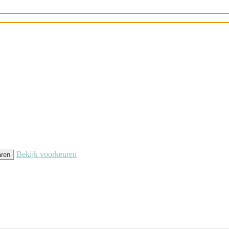
 analytische en marketing cookies), om u de best mogelijke ervaring te geven w
Bekijk voorkeuren
aren