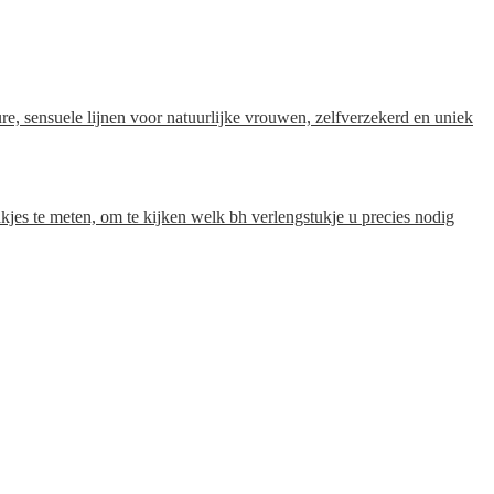
 sensuele lijnen voor natuurlijke vrouwen, zelfverzekerd en uniek
aakjes te meten, om te kijken welk bh verlengstukje u precies nodig