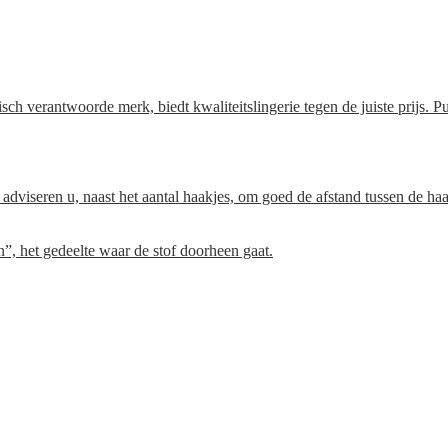
woorde merk, biedt kwaliteitslingerie tegen de juiste prijs. Pure,
Wij adviseren u, naast het aantal haakjes, om goed de afstand tussen de h
, het gedeelte waar de stof doorheen gaat.