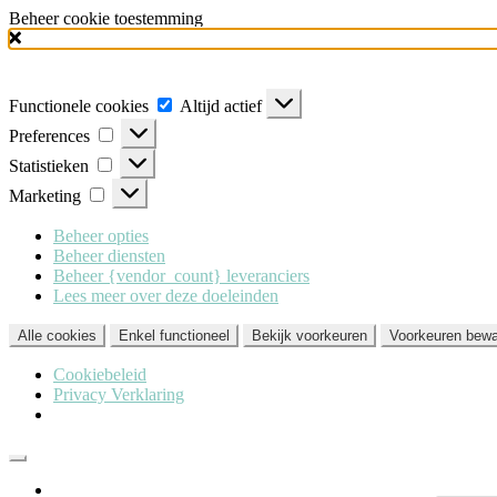
Beheer cookie toestemming
Milo Lingerie
maakt gebruik van verschillende soorten cookies (functionele,
'Alle cookies'. Heeft u dit liever niet? Klik dan op 'Enkel functioneel'.
Functionele cookies
Altijd actief
Preferences
Statistieken
Marketing
Beheer opties
Beheer diensten
Beheer {vendor_count} leveranciers
Lees meer over deze doeleinden
Alle cookies
Enkel functioneel
Bekijk voorkeuren
Voorkeuren bew
Cookiebeleid
Privacy Verklaring