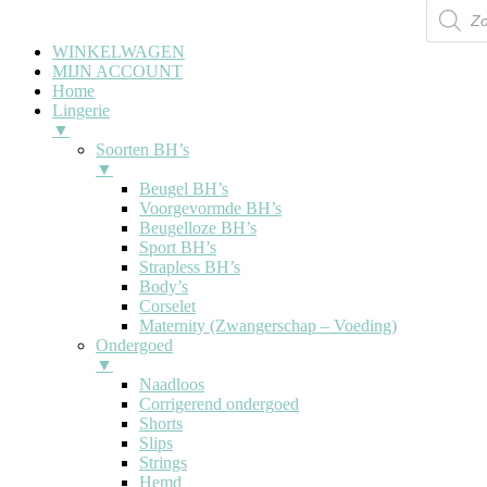
WINKELWAGEN
MIJN ACCOUNT
Home
Lingerie
▼
Soorten BH’s
▼
Beugel BH’s
Voorgevormde BH’s
Beugelloze BH’s
Sport BH’s
Strapless BH’s
Body’s
Corselet
Maternity (Zwangerschap – Voeding)
Ondergoed
▼
Naadloos
Corrigerend ondergoed
Shorts
Slips
Strings
Hemd