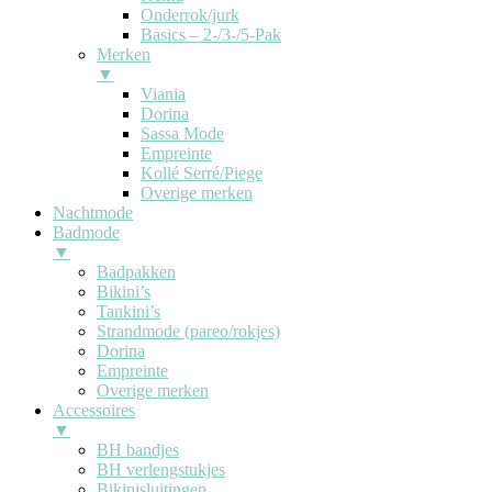
Onderrok/jurk
Basics – 2-/3-/5-Pak
Merken
▼
Viania
Dorina
Sassa Mode
Empreinte
Kollé Serré/Piege
Overige merken
Nachtmode
Badmode
▼
Badpakken
Bikini’s
Tankini’s
Strandmode (pareo/rokjes)
Dorina
Empreinte
Overige merken
Accessoires
▼
BH bandjes
BH verlengstukjes
Bikinisluitingen