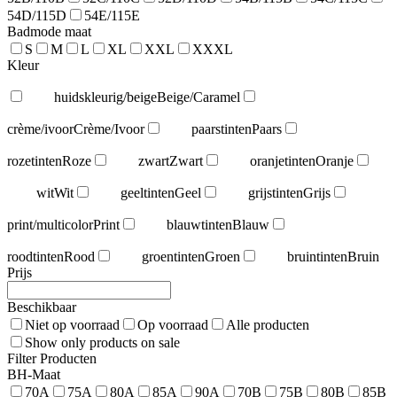
54D/115D
54E/115E
Badmode maat
S
M
L
XL
XXL
XXXL
Kleur
huidskleurig/beige
Beige/Caramel
crème/ivoor
Crème/Ivoor
paarstinten
Paars
rozetinten
Roze
zwart
Zwart
oranjetinten
Oranje
wit
Wit
geeltinten
Geel
grijstinten
Grijs
print/multicolor
Print
blauwtinten
Blauw
roodtinten
Rood
groentinten
Groen
bruintinten
Bruin
Prijs
Beschikbaar
Niet op voorraad
Op voorraad
Alle producten
Show only products on sale
Filter Producten
BH-Maat
70A
75A
80A
85A
90A
70B
75B
80B
85B