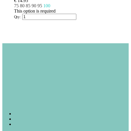
product
€
14.95
heeft
75
80
85
90
95
100
meerdere
This option is required
variaties.
Qty:
Deze
optie
kan
gekozen
worden
op
de
productpagina