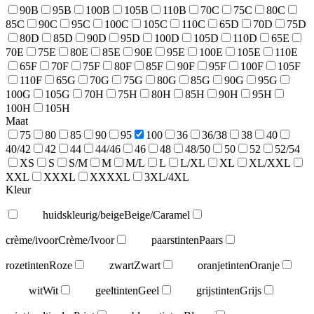
90B
95B
100B
105B
110B
70C
75C
80C
85C
90C
95C
100C
105C
110C
65D
70D
75D
80D
85D
90D
95D
100D
105D
110D
65E
70E
75E
80E
85E
90E
95E
100E
105E
110E
65F
70F
75F
80F
85F
90F
95F
100F
105F
110F
65G
70G
75G
80G
85G
90G
95G
100G
105G
70H
75H
80H
85H
90H
95H
100H
105H
Maat
75
80
85
90
95
100
36
36/38
38
40
40/42
42
44
44/46
46
48
48/50
50
52
52/54
XS
S
S/M
M
M/L
L
L/XL
XL
XL/XXL
XXL
XXXL
XXXXL
3XL/4XL
Kleur
huidskleurig/beige
Beige/Caramel
crème/ivoor
Crème/Ivoor
paarstinten
Paars
rozetinten
Roze
zwart
Zwart
oranjetinten
Oranje
wit
Wit
geeltinten
Geel
grijstinten
Grijs