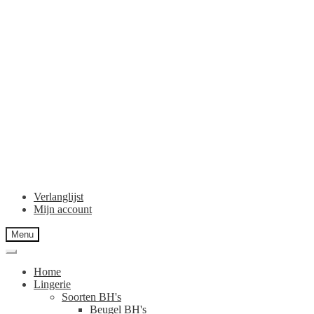
Verlanglijst
Mijn account
Menu
Home
Lingerie
Soorten BH's
Beugel BH's