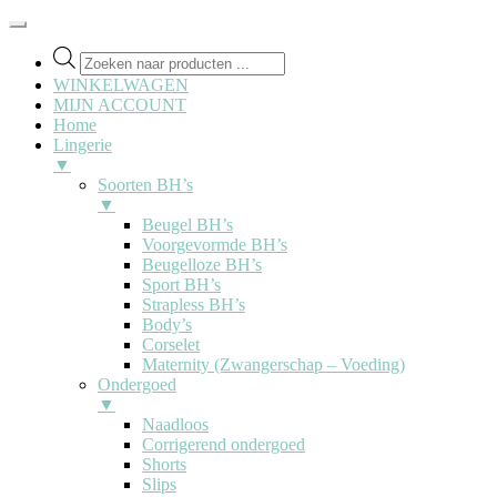
Producten
zoeken
WINKELWAGEN
MIJN ACCOUNT
Home
Lingerie
▼
Soorten BH’s
▼
Beugel BH’s
Voorgevormde BH’s
Beugelloze BH’s
Sport BH’s
Strapless BH’s
Body’s
Corselet
Maternity (Zwangerschap – Voeding)
Ondergoed
▼
Naadloos
Corrigerend ondergoed
Shorts
Slips