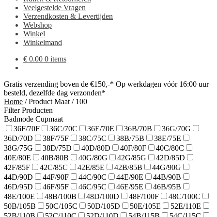
Veelgestelde Vragen
Verzendkosten & Levertijden
Webshop
Winkel
Winkelmand
€
0.00
0 items
Gratis verzending boven de €150,-*
Op werkdagen vóór 16:00 uur
besteld, dezelfde dag verzonden*
Home
/
Product Maat
/
100
Filter Producten
Badmode Cupmaat
36F/70F
36C/70C
36E/70E
36B/70B
36G/70G
36D/70D
38F/75F
38C/75C
38B/75B
38E/75E
38G/75G
38D/75D
40D/80D
40F/80F
40C/80C
40E/80E
40B/80B
40G/80G
42G/85G
42D/85D
42F/85F
42C/85C
42E/85E
42B/85B
44G/90G
44D/90D
44F/90F
44C/90C
44E/90E
44B/90B
46D/95D
46F/95F
46C/95C
46E/95E
46B/95B
48E/100E
48B/100B
48D/100D
48F/100F
48C/100C
50B/105B
50C/105C
50D/105D
50E/105E
52E/110E
52B/110B
52C/110C
52D/110D
54B/115B
54C/115C