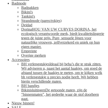
Badmode
Badpakken
Bikini's
Tankini's
Strandmode (pareo/rokjes)
Deidad
Dorina
HOU VAN UW CURVES DORINA, het
ecologisch verantwoorde merk, biedt kwaliteitslingerie
tegen de juiste prijs. Pure, sensuele lijnen voor
natuurlijke vrouwen, zelfverzekerd en uniek op hun
eigen manier.
Empreinte
Overige merken
Accessoires
BH verlengstukjes
Ideaal bij beha’s die te strak zitten.
Wij adviseren u, naast het aantal haakjes, om goed de
afstand tussen de haakjes te meten, om te kijken welk
bh verlengstukje u precies nodig heeft. Wij hebben
hierin verschillende maten.
BH bandjes
Bikinisluitingen
De getoonde maten, zijn de
“binnenmaten”, het gedeelte waar de stof doorheen
gaat.
Nieuw binnen!
SALE