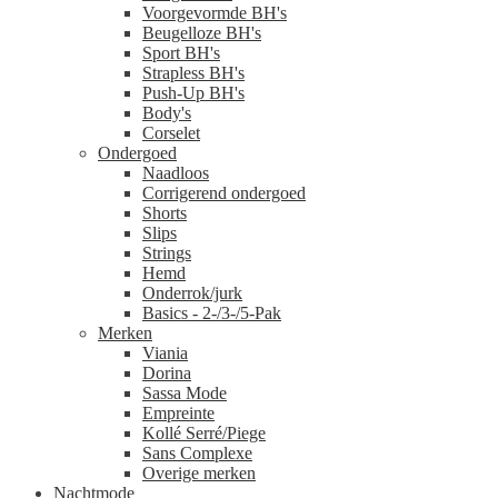
Voorgevormde BH's
Beugelloze BH's
Sport BH's
Strapless BH's
Push-Up BH's
Body's
Corselet
Ondergoed
Naadloos
Corrigerend ondergoed
Shorts
Slips
Strings
Hemd
Onderrok/jurk
Basics - 2-/3-/5-Pak
Merken
Viania
Dorina
Sassa Mode
Empreinte
Kollé Serré/Piege
Sans Complexe
Overige merken
Nachtmode