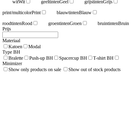
wit
Wit
geeltinten
Geel
grijstinten
Grijs
print/multicolor
Print
blauwtinten
Blauw
roodtinten
Rood
groentinten
Groen
bruintinten
Bruin
Prijs
Materiaal
Katoen
Modal
Type BH
Bralette
Push-up BH
Spacercup BH
T-shirt BH
Minimizer
Show only products on sale
Show out of stock products