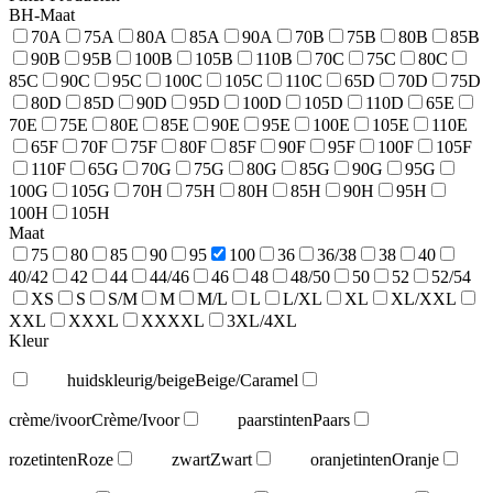
BH-Maat
70A
75A
80A
85A
90A
70B
75B
80B
85B
90B
95B
100B
105B
110B
70C
75C
80C
85C
90C
95C
100C
105C
110C
65D
70D
75D
80D
85D
90D
95D
100D
105D
110D
65E
70E
75E
80E
85E
90E
95E
100E
105E
110E
65F
70F
75F
80F
85F
90F
95F
100F
105F
110F
65G
70G
75G
80G
85G
90G
95G
100G
105G
70H
75H
80H
85H
90H
95H
100H
105H
Maat
75
80
85
90
95
100
36
36/38
38
40
40/42
42
44
44/46
46
48
48/50
50
52
52/54
XS
S
S/M
M
M/L
L
L/XL
XL
XL/XXL
XXL
XXXL
XXXXL
3XL/4XL
Kleur
huidskleurig/beige
Beige/Caramel
crème/ivoor
Crème/Ivoor
paarstinten
Paars
rozetinten
Roze
zwart
Zwart
oranjetinten
Oranje