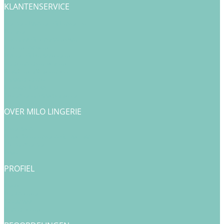
KLANTENSERVICE
Verzendkosten & Levertijd
Betalen
Cadeau & Inpakservice
Punten sparen
Ruilen & Retourneren
Veelgestelde vragen
Klachtenafhandeling
Cookiebeleid
Privacy Policy
Algemene Voorwaarden
OVER MILO LINGERIE
Over ons
Bedrijfsgegevens & Contact
Onze merken
Blog
PROFIEL
Login
Registreren
Checkout
Bestellingen