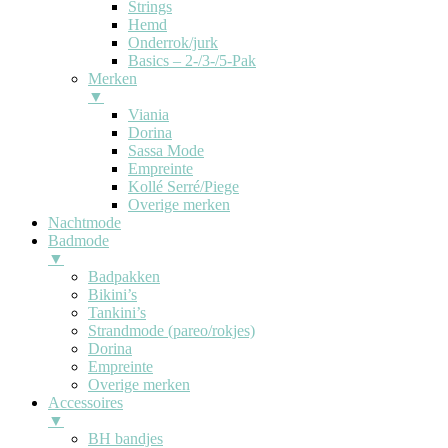
Strings
Hemd
Onderrok/jurk
Basics – 2-/3-/5-Pak
Merken
▼
Viania
Dorina
Sassa Mode
Empreinte
Kollé Serré/Piege
Overige merken
Nachtmode
Badmode
▼
Badpakken
Bikini’s
Tankini’s
Strandmode (pareo/rokjes)
Dorina
Empreinte
Overige merken
Accessoires
▼
BH bandjes