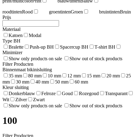
print/multicolor
Print
blauwtinten
Blauw
roodtinten
Rood
groentinten
Groen
bruintinten
Bruin
Prijs
Materiaal
Katoen
Modal
Type BH
Bralette
Push-up BH
Spacercup BH
T-shirt BH
Minimizer
Show only products on sale
Show out of stock products
Filter Producten
Binnenmaat bikinisluiting
35 mm
80 mm
10 mm
12 mm
15 mm
20 mm
25
mm
30 mm
40 mm
50 mm
60 mm
Kleur sluiting
Donkerblauw
Felroze
Goud
Rozegoud
Transparant
Wit
Zilver
Zwart
Show only products on sale
Show out of stock products
100
Filter Producten