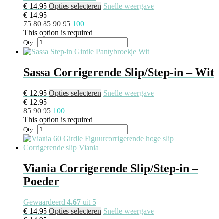
productpagina
Dit
€
14.95
Opties selecteren
Snelle weergave
product
€
14.95
heeft
75
80
85
90
95
100
meerdere
This option is required
variaties.
Qty:
Deze
optie
kan
Sassa Corrigerende Slip/Step-in – Wit
gekozen
worden
Dit
€
12.95
Opties selecteren
Snelle weergave
op
product
€
12.95
de
heeft
85
90
95
100
productpagina
meerdere
This option is required
variaties.
Qty:
Deze
optie
kan
gekozen
Viania Corrigerende Slip/Step-in –
worden
Poeder
op
de
productpagina
Gewaardeerd
4.67
uit 5
Dit
€
14.95
Opties selecteren
Snelle weergave