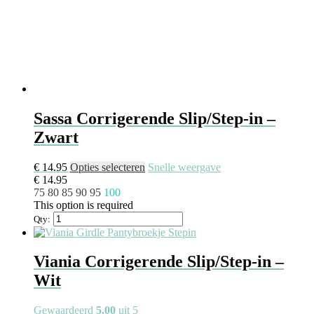
Sassa Corrigerende Slip/Step-in –
Zwart
Dit
€
14.95
Opties selecteren
Snelle weergave
product
€
14.95
heeft
75
80
85
90
95
100
meerdere
This option is required
variaties.
Qty:
Deze
optie
kan
Viania Corrigerende Slip/Step-in –
gekozen
Wit
worden
op
de
Gewaardeerd
5.00
uit 5