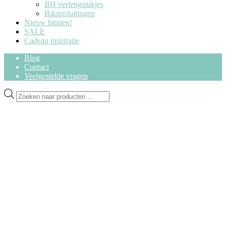
BH verlengstukjes
Bikinisluitingen
Nieuw binnen!
SALE
Cadeau inspiratie
Blog
Contact
Veelgestelde vragen
Ga
Ga
Producten
door
naar
zoeken
naar
de
navigatie
inhoud