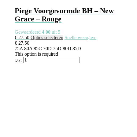
Piege Voorgevormde BH – New
Grace – Rouge
Gewaardeerd
4.00
uit 5
€
27.50
Opties selecteren
Snelle weergave
€
27.50
75A
80A
85C
70D
75D
80D
85D
This option is required
Qty: