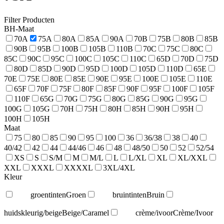
Filter Producten
BH-Maat
70A
75A
80A
85A
90A
70B
75B
80B
85B
90B
95B
100B
105B
110B
70C
75C
80C
85C
90C
95C
100C
105C
110C
65D
70D
75D
80D
85D
90D
95D
100D
105D
110D
65E
70E
75E
80E
85E
90E
95E
100E
105E
110E
65F
70F
75F
80F
85F
90F
95F
100F
105F
110F
65G
70G
75G
80G
85G
90G
95G
100G
105G
70H
75H
80H
85H
90H
95H
100H
105H
Maat
75
80
85
90
95
100
36
36/38
38
40
40/42
42
44
44/46
46
48
48/50
50
52
52/54
XS
S
S/M
M
M/L
L
L/XL
XL
XL/XXL
XXL
XXXL
XXXXL
3XL/4XL
Kleur
groentinten
Groen
bruintinten
Bruin
huidskleurig/beige
Beige/Caramel
crème/ivoor
Crème/Ivoor