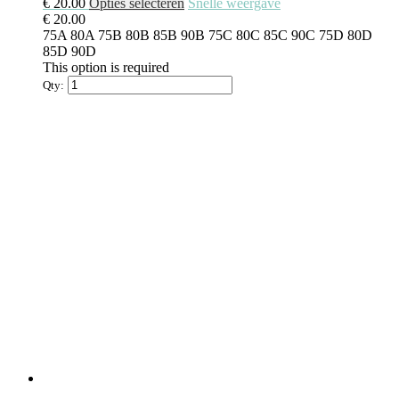
€
20.00
Opties selecteren
Snelle weergave
€
20.00
75A
80A
75B
80B
85B
90B
75C
80C
85C
90C
75D
80D
85D
90D
This option is required
Qty: