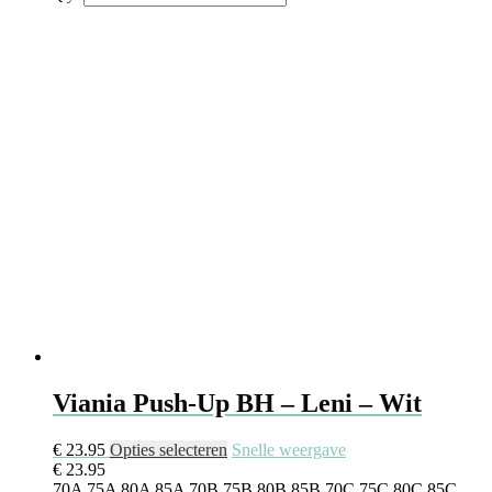
Viania Push-Up BH – Leni – Wit
€
23.95
Opties selecteren
Snelle weergave
€
23.95
70A
75A
80A
85A
70B
75B
80B
85B
70C
75C
80C
85C