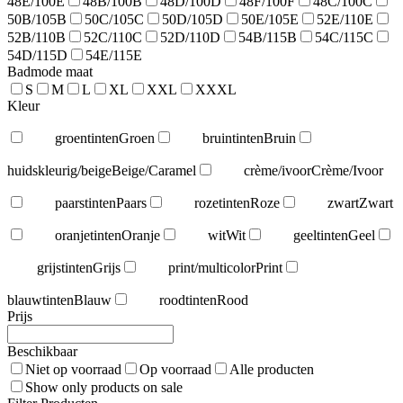
48E/100E
48B/100B
48D/100D
48F/100F
48C/100C
50B/105B
50C/105C
50D/105D
50E/105E
52E/110E
52B/110B
52C/110C
52D/110D
54B/115B
54C/115C
54D/115D
54E/115E
Badmode maat
S
M
L
XL
XXL
XXXL
Kleur
groentinten
Groen
bruintinten
Bruin
huidskleurig/beige
Beige/Caramel
crème/ivoor
Crème/Ivoor
paarstinten
Paars
rozetinten
Roze
zwart
Zwart
oranjetinten
Oranje
wit
Wit
geeltinten
Geel
grijstinten
Grijs
print/multicolor
Print
blauwtinten
Blauw
roodtinten
Rood
Prijs
Beschikbaar
Niet op voorraad
Op voorraad
Alle producten
Show only products on sale