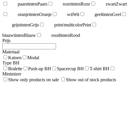
paarstinten
Paars
rozetinten
Roze
zwart
Zwart
oranjetinten
Oranje
wit
Wit
geeltinten
Geel
grijstinten
Grijs
print/multicolor
Print
blauwtinten
Blauw
roodtinten
Rood
Prijs
Materiaal
Katoen
Modal
Type BH
Bralette
Push-up BH
Spacercup BH
T-shirt BH
Minimizer
Show only products on sale
Show out of stock products