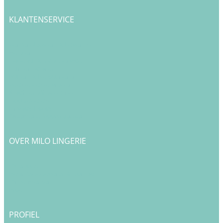
KLANTENSERVICE
Verzendkosten & Levertijd
Betalen
Cadeau & Inpakservice
Punten sparen
Ruilen & Retourneren
Veelgestelde vragen
Klachtenafhandeling
Cookiebeleid
Privacy Policy
Algemene Voorwaarden
OVER MILO LINGERIE
Over ons
Bedrijfsgegevens & Contact
Onze merken
Blog
PROFIEL