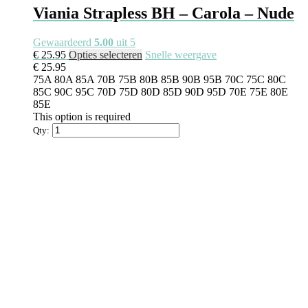
Viania Strapless BH – Carola – Nude
Gewaardeerd
5.00
uit 5
€
25.95
Opties selecteren
Snelle weergave
€
25.95
75A
80A
85A
70B
75B
80B
85B
90B
95B
70C
75C
80C
85C
90C
95C
70D
75D
80D
85D
90D
95D
70E
75E
80E
85E
This option is required
Qty: