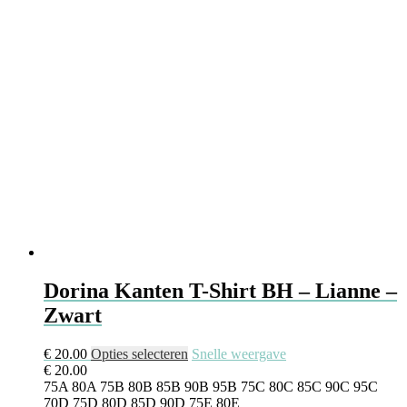
Dorina Kanten T-Shirt BH – Lianne –
Zwart
€
20.00
Opties selecteren
Snelle weergave
€
20.00
75A
80A
75B
80B
85B
90B
95B
75C
80C
85C
90C
95C
70D
75D
80D
85D
90D
75E
80E