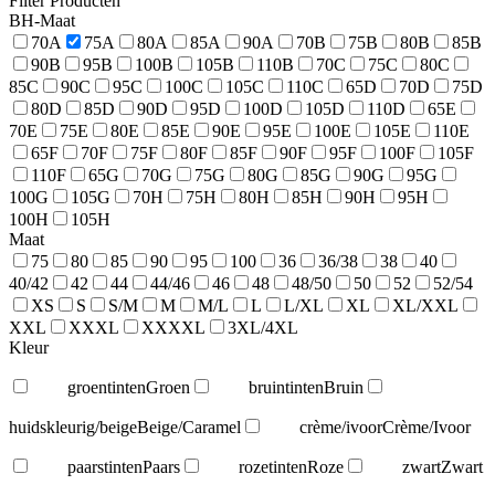
Filter Producten
BH-Maat
70A
75A
80A
85A
90A
70B
75B
80B
85B
90B
95B
100B
105B
110B
70C
75C
80C
85C
90C
95C
100C
105C
110C
65D
70D
75D
80D
85D
90D
95D
100D
105D
110D
65E
70E
75E
80E
85E
90E
95E
100E
105E
110E
65F
70F
75F
80F
85F
90F
95F
100F
105F
110F
65G
70G
75G
80G
85G
90G
95G
100G
105G
70H
75H
80H
85H
90H
95H
100H
105H
Maat
75
80
85
90
95
100
36
36/38
38
40
40/42
42
44
44/46
46
48
48/50
50
52
52/54
XS
S
S/M
M
M/L
L
L/XL
XL
XL/XXL
XXL
XXXL
XXXXL
3XL/4XL
Kleur
groentinten
Groen
bruintinten
Bruin
huidskleurig/beige
Beige/Caramel
crème/ivoor
Crème/Ivoor
paarstinten
Paars
rozetinten
Roze
zwart
Zwart