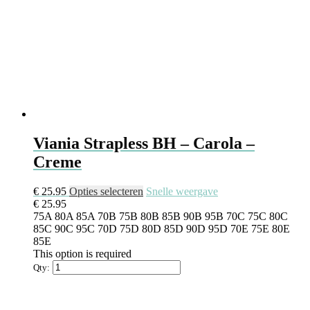
Viania Strapless BH – Carola –
Creme
€
25.95
Opties selecteren
Snelle weergave
€
25.95
75A
80A
85A
70B
75B
80B
85B
90B
95B
70C
75C
80C
85C
90C
95C
70D
75D
80D
85D
90D
95D
70E
75E
80E
85E
This option is required
Qty: