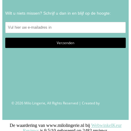
Wilt u niets missen? Schrijf u dan in en blijf op de hoogte:
© 2026 Milo Lingerie, All Rights Reserved | Created by
Wendy Venema –
Creative Business Coaching
De waardering van www.milolingerie.nl bij
WebwinkelKeur
Reviews
is 9.5/10 gebaseerd op 2482 reviews.