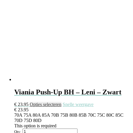
Viania Push-Up BH – Leni – Zwart
€
23.95
Opties selecteren
Snelle weergave
€
23.95
70A
75A
80A
85A
70B
75B
80B
85B
70C
75C
80C
85C
70D
75D
80D
This option is required
Qty: