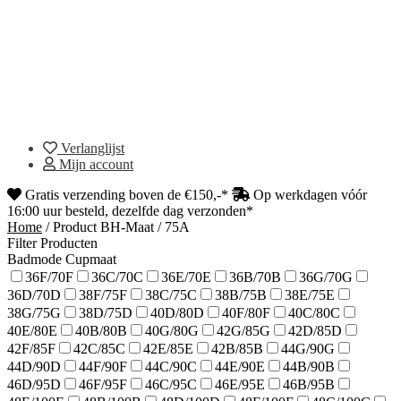
Verlanglijst
Mijn account
Gratis verzending boven de €150,-*
Op werkdagen vóór
16:00 uur besteld, dezelfde dag verzonden*
Home
/
Product BH-Maat
/
75A
Filter Producten
Badmode Cupmaat
36F/70F
36C/70C
36E/70E
36B/70B
36G/70G
36D/70D
38F/75F
38C/75C
38B/75B
38E/75E
38G/75G
38D/75D
40D/80D
40F/80F
40C/80C
40E/80E
40B/80B
40G/80G
42G/85G
42D/85D
42F/85F
42C/85C
42E/85E
42B/85B
44G/90G
44D/90D
44F/90F
44C/90C
44E/90E
44B/90B
46D/95D
46F/95F
46C/95C
46E/95E
46B/95B