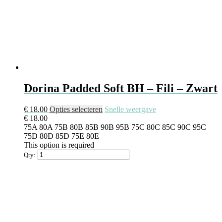
Dorina Padded Soft BH – Fili – Zwart
€
18.00
Opties selecteren
Snelle weergave
€
18.00
75A
80A
75B
80B
85B
90B
95B
75C
80C
85C
90C
95C
75D
80D
85D
75E
80E
This option is required
Qty: