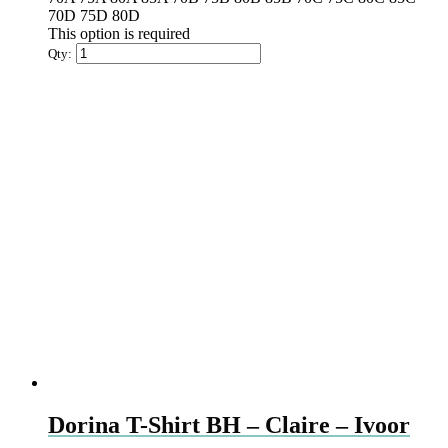
70D
75D
80D
This option is required
Qty:
Dorina T-Shirt BH – Claire – Ivoor