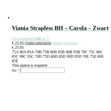
Viania Strapless BH – Carola – Zwart
Gewaardeerd
5.00
uit 5
€
25.95
Opties selecteren
Snelle weergave
€
25.95
75A
80A
85A
70B
75B
80B
85B
90B
95B
70C
75C
80C
85C
90C
95C
70D
75D
80D
85D
90D
95D
70E
75E
80E
85E
This option is required
Qty: