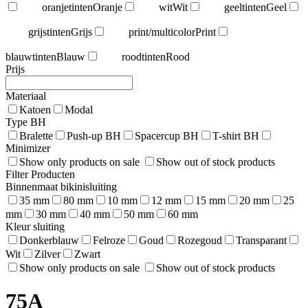
oranjetinten
Oranje
wit
Wit
geeltinten
Geel
grijstinten
Grijs
print/multicolor
Print
blauwtinten
Blauw
roodtinten
Rood
Prijs
Materiaal
Katoen
Modal
Type BH
Bralette
Push-up BH
Spacercup BH
T-shirt BH
Minimizer
Show only products on sale
Show out of stock products
Filter Producten
Binnenmaat bikinisluiting
35 mm
80 mm
10 mm
12 mm
15 mm
20 mm
25
mm
30 mm
40 mm
50 mm
60 mm
Kleur sluiting
Donkerblauw
Felroze
Goud
Rozegoud
Transparant
Wit
Zilver
Zwart
Show only products on sale
Show out of stock products
75A