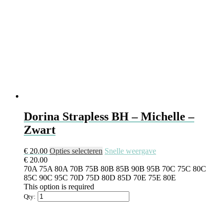
Dorina Strapless BH – Michelle –
Zwart
€
20.00
Opties selecteren
Snelle weergave
€
20.00
70A
75A
80A
70B
75B
80B
85B
90B
95B
70C
75C
80C
85C
90C
95C
70D
75D
80D
85D
70E
75E
80E
This option is required
Qty: