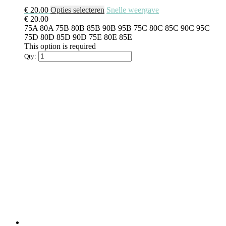
€
20.00
Opties selecteren
Snelle weergave
€
20.00
75A
80A
75B
80B
85B
90B
95B
75C
80C
85C
90C
95C
75D
80D
85D
90D
75E
80E
85E
This option is required
Qty: