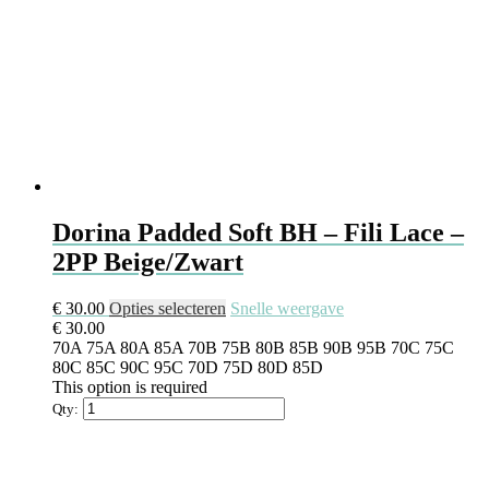
Dorina Padded Soft BH – Fili Lace –
2PP Beige/Zwart
€
30.00
Opties selecteren
Snelle weergave
€
30.00
70A
75A
80A
85A
70B
75B
80B
85B
90B
95B
70C
75C
80C
85C
90C
95C
70D
75D
80D
85D
This option is required
Qty: