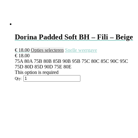
Dorina Padded Soft BH – Fili – Beige
€
18.00
Opties selecteren
Snelle weergave
€
18.00
75A
80A
75B
80B
85B
90B
95B
75C
80C
85C
90C
95C
75D
80D
85D
90D
75E
80E
This option is required
Qty: