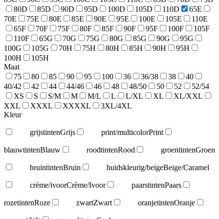
80D
85D
90D
95D
100D
105D
110D
65E
70E
75E
80E
85E
90E
95E
100E
105E
110E
65F
70F
75F
80F
85F
90F
95F
100F
105F
110F
65G
70G
75G
80G
85G
90G
95G
100G
105G
70H
75H
80H
85H
90H
95H
100H
105H
Maat
75
80
85
90
95
100
36
36/38
38
40
40/42
42
44
44/46
46
48
48/50
50
52
52/54
XS
S
S/M
M
M/L
L
L/XL
XL
XL/XXL
XXL
XXXL
XXXXL
3XL/4XL
Kleur
grijstinten
Grijs
print/multicolor
Print
blauwtinten
Blauw
roodtinten
Rood
groentinten
Groen
bruintinten
Bruin
huidskleurig/beige
Beige/Caramel
crème/ivoor
Crème/Ivoor
paarstinten
Paars
rozetinten
Roze
zwart
Zwart
oranjetinten
Oranje