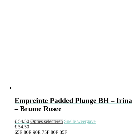
kan
gekozen
worden
op
de
productpagina
Empreinte Padded Plunge BH – Irina
– Brume Rosee
Dit
€
54.50
Opties selecteren
Snelle weergave
product
€
54.50
heeft
65E
80E
90E
75F
80F
85F