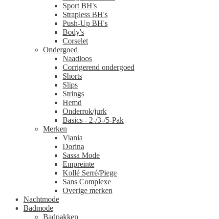
Sport BH's
Strapless BH's
Push-Up BH's
Body's
Corselet
Ondergoed
Naadloos
Corrigerend ondergoed
Shorts
Slips
Strings
Hemd
Onderrok/jurk
Basics - 2-/3-/5-Pak
Merken
Viania
Dorina
Sassa Mode
Empreinte
Kollé Serré/Piege
Sans Complexe
Overige merken
Nachtmode
Badmode
Badpakken