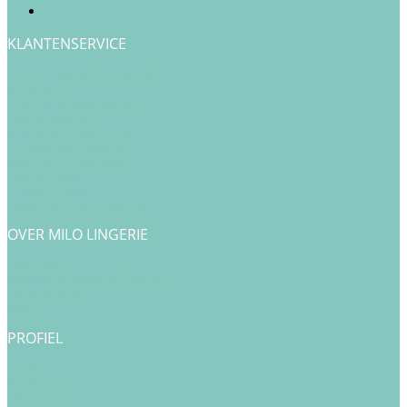
KLANTENSERVICE
Verzendkosten & Levertijd
Betalen
Cadeau & Inpakservice
Punten sparen
Ruilen & Retourneren
Veelgestelde vragen
Klachtenafhandeling
Cookiebeleid
Privacy Policy
Algemene Voorwaarden
OVER MILO LINGERIE
Over ons
Bedrijfsgegevens & Contact
Onze merken
Blog
PROFIEL
Login
Registreren
Checkout