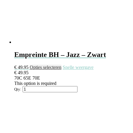
Empreinte BH – Jazz – Zwart
Dit
€
49.95
Opties selecteren
Snelle weergave
product
€
49.95
heeft
70C
65E
70E
meerdere
This option is required
variaties.
Qty:
Deze
optie
kan
gekozen
worden
op
de
productpagina