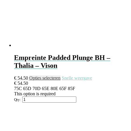
Empreinte Padded Plunge BH –
Thalia – Vison
Dit
€
54.50
Opties selecteren
Snelle weergave
product
€
54.50
heeft
75C
65D
70D
65E
80E
65F
85F
meerdere
This option is required
variaties.
Qty:
Deze
optie
kan
gekozen
worden
op