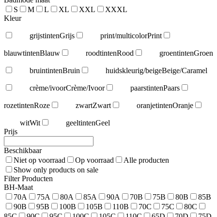
S
M
L
XL
XXL
XXXL
Kleur
grijstinten
Grijs
print/multicolor
Print
blauwtinten
Blauw
roodtinten
Rood
groentinten
Groen
bruintinten
Bruin
huidskleurig/beige
Beige/Caramel
crème/ivoor
Crème/Ivoor
paarstinten
Paars
rozetinten
Roze
zwart
Zwart
oranjetinten
Oranje
wit
Wit
geeltinten
Geel
Prijs
Beschikbaar
Niet op voorraad
Op voorraad
Alle producten
Show only products on sale
Filter Producten
BH-Maat
70A
75A
80A
85A
90A
70B
75B
80B
85B
90B
95B
100B
105B
110B
70C
75C
80C
85C
90C
95C
100C
105C
110C
65D
70D
75D