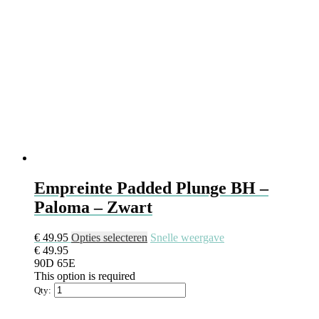
de
productpagina
Empreinte Padded Plunge BH –
Paloma – Zwart
Dit
€
49.95
Opties selecteren
Snelle weergave
product
€
49.95
heeft
90D
65E
meerdere
This option is required
variaties.
Qty:
Deze
optie