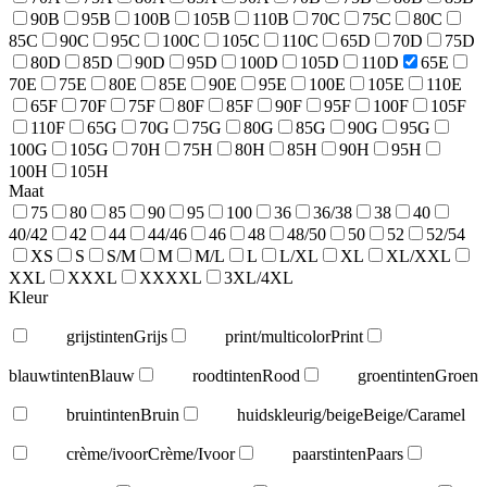
90B
95B
100B
105B
110B
70C
75C
80C
85C
90C
95C
100C
105C
110C
65D
70D
75D
80D
85D
90D
95D
100D
105D
110D
65E
70E
75E
80E
85E
90E
95E
100E
105E
110E
65F
70F
75F
80F
85F
90F
95F
100F
105F
110F
65G
70G
75G
80G
85G
90G
95G
100G
105G
70H
75H
80H
85H
90H
95H
100H
105H
Maat
75
80
85
90
95
100
36
36/38
38
40
40/42
42
44
44/46
46
48
48/50
50
52
52/54
XS
S
S/M
M
M/L
L
L/XL
XL
XL/XXL
XXL
XXXL
XXXXL
3XL/4XL
Kleur
grijstinten
Grijs
print/multicolor
Print
blauwtinten
Blauw
roodtinten
Rood
groentinten
Groen
bruintinten
Bruin
huidskleurig/beige
Beige/Caramel
crème/ivoor
Crème/Ivoor
paarstinten
Paars