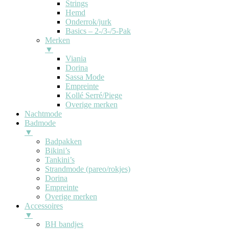
Strings
Hemd
Onderrok/jurk
Basics – 2-/3-/5-Pak
Merken
▼
Viania
Dorina
Sassa Mode
Empreinte
Kollé Serré/Piege
Overige merken
Nachtmode
Badmode
▼
Badpakken
Bikini’s
Tankini’s
Strandmode (pareo/rokjes)
Dorina
Empreinte
Overige merken
Accessoires
▼
BH bandjes