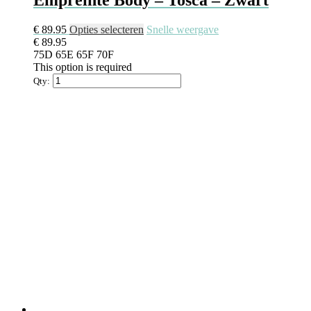
Dit
€
89.95
Opties selecteren
Snelle weergave
product
€
89.95
heeft
75D
65E
65F
70F
meerdere
This option is required
variaties.
Qty:
Deze
optie
kan
gekozen
worden
op
de
productpagina