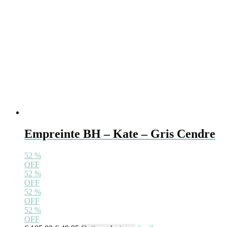
de
productpagina
Empreinte BH – Kate – Gris Cendre
52
%
OFF
52
%
OFF
52
%
OFF
52
%
OFF