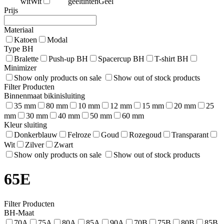
wit
Wit
geeltinten
Geel
Prijs
Materiaal
Katoen
Modal
Type BH
Bralette
Push-up BH
Spacercup BH
T-shirt BH
Minimizer
Show only products on sale
Show out of stock products
Filter Producten
Binnenmaat bikinisluiting
35 mm
80 mm
10 mm
12 mm
15 mm
20 mm
25
mm
30 mm
40 mm
50 mm
60 mm
Kleur sluiting
Donkerblauw
Felroze
Goud
Rozegoud
Transparant
Wit
Zilver
Zwart
Show only products on sale
Show out of stock products
65E
Filter Producten
BH-Maat
70A
75A
80A
85A
90A
70B
75B
80B
85B