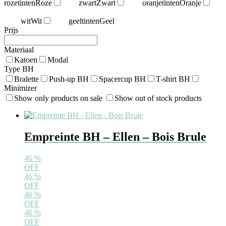
rozetinten
Roze
zwart
Zwart
oranjetinten
Oranje
wit
Wit
geeltinten
Geel
Prijs
Materiaal
Katoen
Modal
Type BH
Bralette
Push-up BH
Spacercup BH
T-shirt BH
Minimizer
Show only products on sale
Show out of stock products
Empreinte BH – Ellen – Bois Brule
46
%
OFF
46
%
OFF
46
%
OFF
46
%
OFF