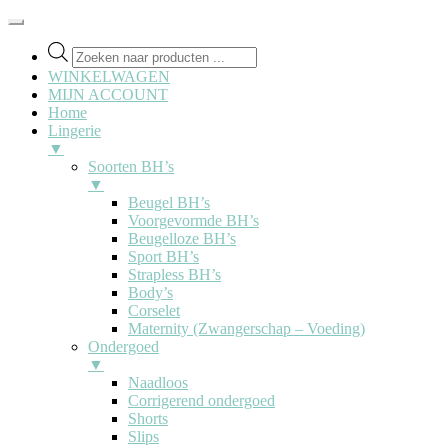
Producten
zoeken
WINKELWAGEN
MIJN ACCOUNT
Home
Lingerie
▼
Soorten BH’s
▼
Beugel BH’s
Voorgevormde BH’s
Beugelloze BH’s
Sport BH’s
Strapless BH’s
Body’s
Corselet
Maternity (Zwangerschap – Voeding)
Ondergoed
▼
Naadloos
Corrigerend ondergoed
Shorts
Slips