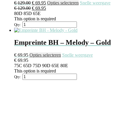
Oorspronkelijke
Huidige
Dit
€
129.00
€
69.95
Opties selecteren
Snelle weergave
prijs
Oorspronkelijke
prijs
Huidige
product
€
129.00
€
69.95
was:
prijs
is:
prijs
heeft
80D
85D
65E
€ 129.00.
was:
€ 69.95.
is:
meerdere
This option is required
€ 129.00.
€ 69.95.
variaties.
Qty:
Deze
optie
kan
Empreinte BH – Melody – Gold
gekozen
worden
Dit
€
69.95
Opties selecteren
Snelle weergave
op
product
€
69.95
de
heeft
75C
65D
75D
90D
65E
80E
productpagina
meerdere
This option is required
variaties.
Qty:
Deze
optie
kan
gekozen
worden
op
de
productpagina