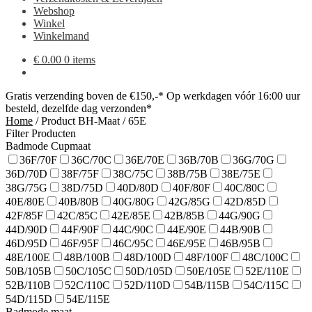
Webshop
Winkel
Winkelmand
€
0.00
0 items
Gratis verzending boven de €150,-*
Op werkdagen vóór 16:00 uur
besteld, dezelfde dag verzonden*
Home
/
Product BH-Maat
/
65E
Filter Producten
Badmode Cupmaat
36F/70F
36C/70C
36E/70E
36B/70B
36G/70G
36D/70D
38F/75F
38C/75C
38B/75B
38E/75E
38G/75G
38D/75D
40D/80D
40F/80F
40C/80C
40E/80E
40B/80B
40G/80G
42G/85G
42D/85D
42F/85F
42C/85C
42E/85E
42B/85B
44G/90G
44D/90D
44F/90F
44C/90C
44E/90E
44B/90B
46D/95D
46F/95F
46C/95C
46E/95E
46B/95B
48E/100E
48B/100B
48D/100D
48F/100F
48C/100C
50B/105B
50C/105C
50D/105D
50E/105E
52E/110E
52B/110B
52C/110C
52D/110D
54B/115B
54C/115C
54D/115D
54E/115E
Badmode maat