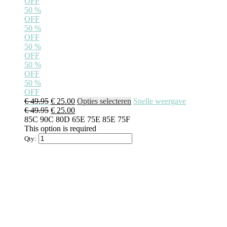
OFF
50
%
OFF
50
%
OFF
50
%
OFF
50
%
OFF
50
%
OFF
Oorspronkelijke
Huidige
Dit
€
49.95
€
25.00
Opties selecteren
Snelle weergave
prijs
Oorspronkelijke
prijs
Huidige
product
€
49.95
€
25.00
was:
prijs
is:
prijs
heeft
85C
90C
80D
65E
75E
85E
75F
€ 49.95.
was:
€ 25.00.
is:
meerdere
This option is required
€ 49.95.
€ 25.00.
variaties.
Qty:
Deze
optie
kan
gekozen
worden
op
de
productpagina