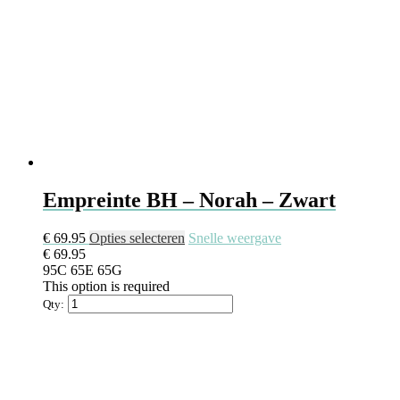
Empreinte BH – Norah – Zwart
Dit
€
69.95
Opties selecteren
Snelle weergave
product
€
69.95
heeft
95C
65E
65G
meerdere
This option is required
variaties.
Qty:
Deze
optie
kan
gekozen
worden
op