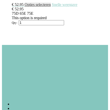
Dit
€
52.95
Opties selecteren
Snelle weergave
product
€
52.95
heeft
75D
65E
75E
meerdere
This option is required
variaties.
Qty:
Deze
optie
kan
gekozen
worden
op
de
productpagina