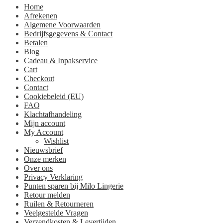
Home
Afrekenen
Algemene Voorwaarden
Bedrijfsgegevens & Contact
Betalen
Blog
Cadeau & Inpakservice
Cart
Checkout
Contact
Cookiebeleid (EU)
FAQ
Klachtafhandeling
Mijn account
My Account
Wishlist
Nieuwsbrief
Onze merken
Over ons
Privacy Verklaring
Punten sparen bij Milo Lingerie
Retour melden
Ruilen & Retourneren
Veelgestelde Vragen
Verzendkosten & Levertijden