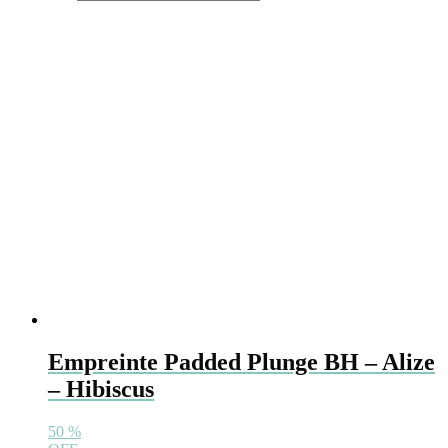
Deze
optie
kan
gekozen
worden
op
de
productpagina
Empreinte Padded Plunge BH – Alize
– Hibiscus
50
%