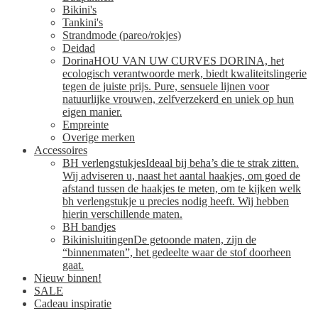
Bikini's
Tankini's
Strandmode (pareo/rokjes)
Deidad
Dorina
HOU VAN UW CURVES DORINA, het
ecologisch verantwoorde merk, biedt kwaliteitslingerie
tegen de juiste prijs. Pure, sensuele lijnen voor
natuurlijke vrouwen, zelfverzekerd en uniek op hun
eigen manier.
Empreinte
Overige merken
Accessoires
BH verlengstukjes
Ideaal bij beha’s die te strak zitten.
Wij adviseren u, naast het aantal haakjes, om goed de
afstand tussen de haakjes te meten, om te kijken welk
bh verlengstukje u precies nodig heeft. Wij hebben
hierin verschillende maten.
BH bandjes
Bikinisluitingen
De getoonde maten, zijn de
“binnenmaten”, het gedeelte waar de stof doorheen
gaat.
Nieuw binnen!
SALE
Cadeau inspiratie