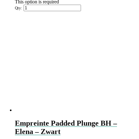
meerdere
This option is required
variaties.
Qty:
Deze
optie
kan
gekozen
worden
op
de
productpagina
Empreinte Padded Plunge BH –
Elena – Zwart