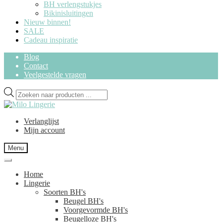
BH verlengstukjes
Bikinisluitingen
Nieuw binnen!
SALE
Cadeau inspiratie
Blog
Contact
Veelgestelde vragen
Ga
Ga
Producten
door
naar
zoeken
naar
de
navigatie
inhoud
Verlanglijst
Mijn account
Menu
Home
Lingerie
Soorten BH's
Beugel BH's
Voorgevormde BH's
Beugelloze BH's