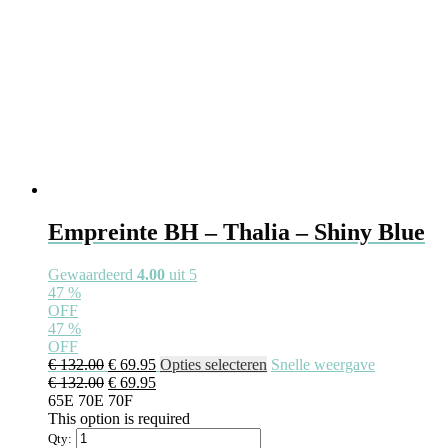
productpagina
Empreinte BH – Thalia – Shiny Blue
Gewaardeerd
4.00
uit 5
47
%
OFF
47
%
OFF
Oorspronkelijke
Huidige
Dit
€
132.00
€
69.95
Opties selecteren
Snelle weergave
prijs
Oorspronkelijke
prijs
Huidige
product
€
132.00
€
69.95
was:
prijs
is:
prijs
heeft
65E
70E
70F
€ 132.00.
was:
€ 69.95.
is:
meerdere
This option is required
€ 132.00.
€ 69.95.
variaties.
Qty: