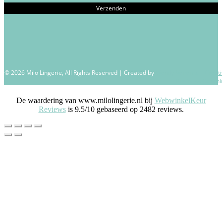
© 2026 Milo Lingerie, All Rights Reserved | Created by
Wendy Venema – Creati
Business Coachi
De waardering van www.milolingerie.nl bij
WebwinkelKeur
Reviews
is 9.5/10 gebaseerd op 2482 reviews.