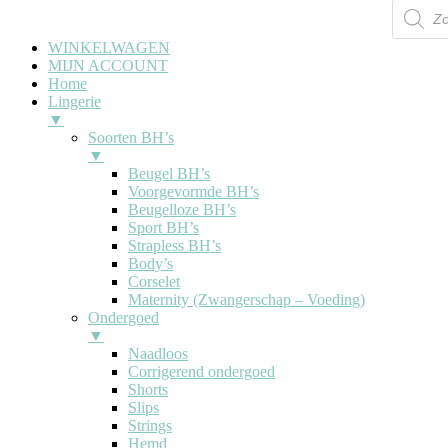
WINKELWAGEN
MIJN ACCOUNT
Home
Lingerie
▼
Soorten BH’s
▼
Beugel BH’s
Voorgevormde BH’s
Beugelloze BH’s
Sport BH’s
Strapless BH’s
Body’s
Corselet
Maternity (Zwangerschap – Voeding)
Ondergoed
▼
Naadloos
Corrigerend ondergoed
Shorts
Slips
Strings
Hemd