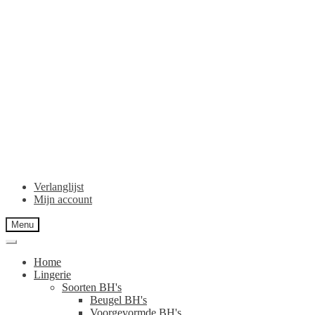
Verlanglijst
Mijn account
Menu
Home
Lingerie
Soorten BH's
Beugel BH's
Voorgevormde BH's