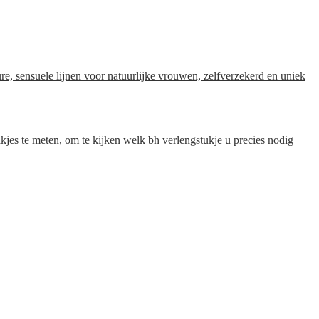
 sensuele lijnen voor natuurlijke vrouwen, zelfverzekerd en uniek
aakjes te meten, om te kijken welk bh verlengstukje u precies nodig