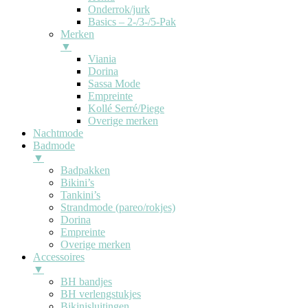
Onderrok/jurk
Basics – 2-/3-/5-Pak
Merken
▼
Viania
Dorina
Sassa Mode
Empreinte
Kollé Serré/Piege
Overige merken
Nachtmode
Badmode
▼
Badpakken
Bikini’s
Tankini’s
Strandmode (pareo/rokjes)
Dorina
Empreinte
Overige merken
Accessoires
▼
BH bandjes
BH verlengstukjes
Bikinisluitingen