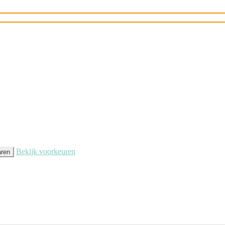
 analytische en marketing cookies), om u de best mogelijke ervaring te geven w
Bekijk voorkeuren
aren