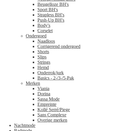
Beugelloze BH's
Sport BH's
Strapless BH's
Push-Up BH's
Body's
Corselet
Ondergoed
Naadloos
Corrigerend ondergoed
Shorts
Slips
Strings
Hemd
Onderrok/jurk
Basics - 2-/3-/5-Pak
Merken
Viania
Dorina
Sassa Mode
Empreinte
Kollé Serré/Piege
Sans Complexe
Overige merken
Nachtmode
Badmode