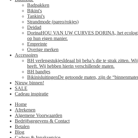
Badpakken
Bikini's
Tankini's
Strandmode (pareo/rokjes)
Deidad
Dorina
HOU VAN UW CURVES DORINA, het ecologisch verant
op hun eigen manier.
Empreinte
Overige merken
Accessoires
BH verlengstukjes
Ideaal bij beha’s die te strak zitten. 
heeft. Wij hebben hierin verschillende maten.
BH bandjes
Bikinisluitingen
De getoonde maten, zijn de “binnenmaten”
Nieuw binnen!
SALE
Cadeau inspiratie
Home
Afrekenen
Algemene Voorwaarden
Bedrijfsgegevens & Contact
Betalen
Blog
Cadeau & Inpakservice