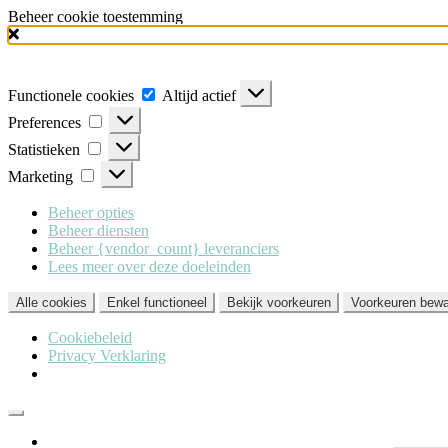
Beheer cookie toestemming
Milo Lingerie
maakt gebruik van verschillende soorten cookies (functionele,
'Alle cookies'. Heeft u dit liever niet? Klik dan op 'Enkel functioneel'.
Functionele cookies
Altijd actief
Preferences
Statistieken
Marketing
Beheer opties
Beheer diensten
Beheer {vendor_count} leveranciers
Lees meer over deze doeleinden
Alle cookies
Enkel functioneel
Bekijk voorkeuren
Voorkeuren bew
Cookiebeleid
Privacy Verklaring