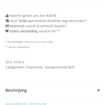
75F
80F
Klanten geven ons een
9,5/10
Voor
16:00 uur
besteld dezelfde dag verzonden*
Makkelijk vooraf of achteraf betalen
Gratis verzending
vanaf €150 **
* Op werkdagen (ma-vr) en mits voorradig
** Binnen Nederland
SKU:
3156-4
Categorieën:
Empreinte
,
Voorgevormde BH's
Beschrijving
Aanvullende informatie