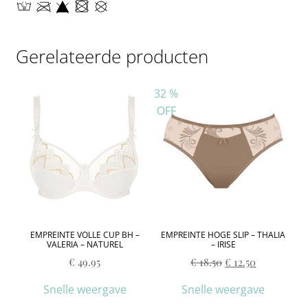
Gerelateerde producten
32
%
OFF
EMPREINTE VOLLE CUP BH –
EMPREINTE HOGE SLIP – THALIA
VALERIA – NATUREL
– IRISE
€
49.95
€
18.50
€
12.50
Snelle weergave
Snelle weergave