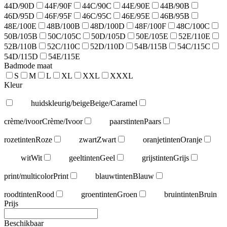
44D/90D
44F/90F
44C/90C
44E/90E
44B/90B
46D/95D
46F/95F
46C/95C
46E/95E
46B/95B
48E/100E
48B/100B
48D/100D
48F/100F
48C/100C
50B/105B
50C/105C
50D/105D
50E/105E
52E/110E
52B/110B
52C/110C
52D/110D
54B/115B
54C/115C
54D/115D
54E/115E
Badmode maat
S
M
L
XL
XXL
XXXL
Kleur
huidskleurig/beige
Beige/Caramel
crème/ivoor
Crème/Ivoor
paarstinten
Paars
rozetinten
Roze
zwart
Zwart
oranjetinten
Oranje
wit
Wit
geeltinten
Geel
grijstinten
Grijs
print/multicolor
Print
blauwtinten
Blauw
roodtinten
Rood
groentinten
Groen
bruintinten
Bruin
Prijs
Beschikbaar