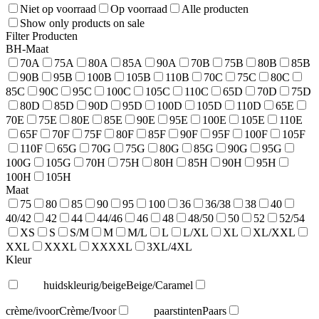
Niet op voorraad
Op voorraad
Alle producten
Show only products on sale
Filter Producten
BH-Maat
70A
75A
80A
85A
90A
70B
75B
80B
85B
90B
95B
100B
105B
110B
70C
75C
80C
85C
90C
95C
100C
105C
110C
65D
70D
75D
80D
85D
90D
95D
100D
105D
110D
65E
70E
75E
80E
85E
90E
95E
100E
105E
110E
65F
70F
75F
80F
85F
90F
95F
100F
105F
110F
65G
70G
75G
80G
85G
90G
95G
100G
105G
70H
75H
80H
85H
90H
95H
100H
105H
Maat
75
80
85
90
95
100
36
36/38
38
40
40/42
42
44
44/46
46
48
48/50
50
52
52/54
XS
S
S/M
M
M/L
L
L/XL
XL
XL/XXL
XXL
XXXL
XXXXL
3XL/4XL
Kleur
huidskleurig/beige
Beige/Caramel
crème/ivoor
Crème/Ivoor
paarstinten
Paars