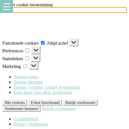
Beheer cookie toestemming
Milo Lingerie
maakt gebruik van verschillende soorten cookies
(functionele, analytische en marketing cookies), om u de best mogelijke
ervaring te geven wanneer u onze website bezoekt. Om deze cookies te
accepteren klikt u op 'Alle cookies'. Heeft u dit liever niet? Klik dan op
'Enkel functioneel'.
Functionele cookies
Altijd actief
Preferences
Statistieken
Marketing
Beheer opties
Beheer diensten
Beheer {vendor_count} leveranciers
Lees meer over deze doeleinden
Alle cookies
Enkel functioneel
Bekijk voorkeuren
Bekijk voorkeuren
Voorkeuren bewaren
Cookiebeleid
Privacy Verklaring