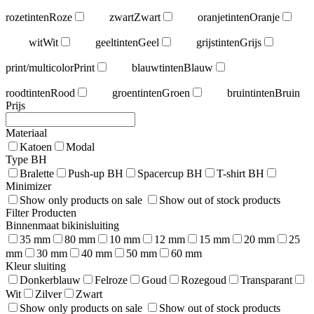
rozetinten
Roze
zwart
Zwart
oranjetinten
Oranje
wit
Wit
geeltinten
Geel
grijstinten
Grijs
print/multicolor
Print
blauwtinten
Blauw
roodtinten
Rood
groentinten
Groen
bruintinten
Bruin
Prijs
Materiaal
Katoen
Modal
Type BH
Bralette
Push-up BH
Spacercup BH
T-shirt BH
Minimizer
Show only products on sale
Show out of stock products
Filter Producten
Binnenmaat bikinisluiting
35 mm
80 mm
10 mm
12 mm
15 mm
20 mm
25
mm
30 mm
40 mm
50 mm
60 mm
Kleur sluiting
Donkerblauw
Felroze
Goud
Rozegoud
Transparant
Wit
Zilver
Zwart
Show only products on sale
Show out of stock products