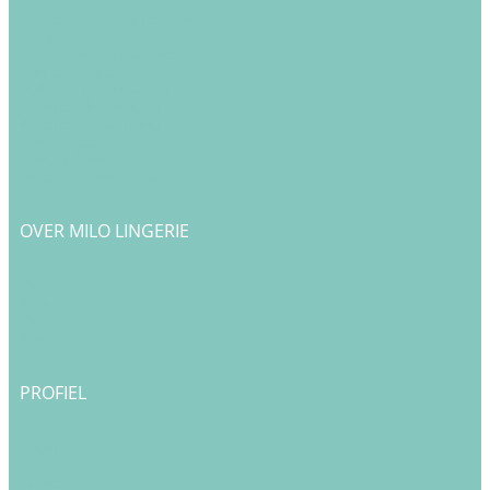
Verzendkosten & Levertijd
Betalen
Cadeau & Inpakservice
Punten sparen
Ruilen & Retourneren
Veelgestelde vragen
Klachtenafhandeling
Cookiebeleid
Privacy Policy
Algemene Voorwaarden
OVER MILO LINGERIE
Over ons
Bedrijfsgegevens & Contact
Onze merken
Blog
PROFIEL
Login
Registreren
Checkout