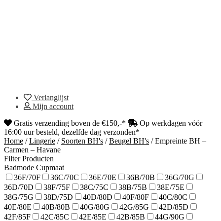
Verlanglijst
Mijn account
Gratis verzending boven de €150,-*
Op werkdagen vóór
16:00 uur besteld, dezelfde dag verzonden*
Home
/
Lingerie
/
Soorten BH's
/
Beugel BH's
/
Empreinte BH –
Carmen – Havane
Filter Producten
Badmode Cupmaat
36F/70F
36C/70C
36E/70E
36B/70B
36G/70G
36D/70D
38F/75F
38C/75C
38B/75B
38E/75E
38G/75G
38D/75D
40D/80D
40F/80F
40C/80C
40E/80E
40B/80B
40G/80G
42G/85G
42D/85D
42F/85F
42C/85C
42E/85E
42B/85B
44G/90G