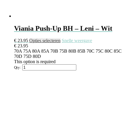
Viania Push-Up BH – Leni – Wit
Dit
€
23.95
Opties selecteren
Snelle weergave
product
€
23.95
heeft
70A
75A
80A
85A
70B
75B
80B
85B
70C
75C
80C
85C
meerdere
70D
75D
80D
variaties.
This option is required
Deze
Qty:
optie
kan
gekozen
worden
op
de
productpagina