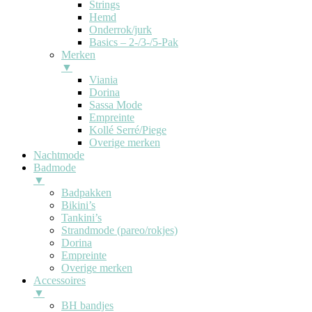
Strings
Hemd
Onderrok/jurk
Basics – 2-/3-/5-Pak
Merken
▼
Viania
Dorina
Sassa Mode
Empreinte
Kollé Serré/Piege
Overige merken
Nachtmode
Badmode
▼
Badpakken
Bikini’s
Tankini’s
Strandmode (pareo/rokjes)
Dorina
Empreinte
Overige merken
Accessoires
▼
BH bandjes