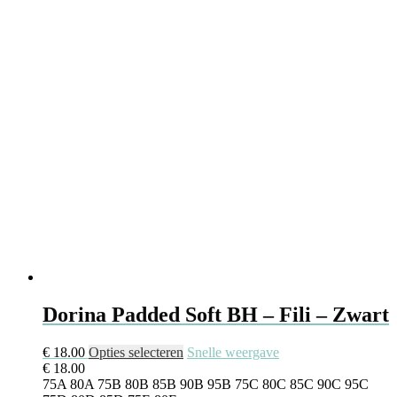
kan
gekozen
worden
op
de
productpagina
Dorina Padded Soft BH – Fili – Zwart
Dit
€
18.00
Opties selecteren
Snelle weergave
product
€
18.00
heeft
75A
80A
75B
80B
85B
90B
95B
75C
80C
85C
90C
95C