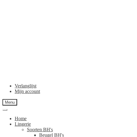
Verlanglijst
Mijn account
Menu
Home
Lingerie
Soorten BH's
Beugel BH's