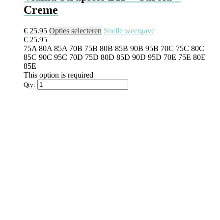
Creme
Dit
€
25.95
Opties selecteren
Snelle weergave
product
€
25.95
heeft
75A
80A
85A
70B
75B
80B
85B
90B
95B
70C
75C
80C
meerdere
85C
90C
95C
70D
75D
80D
85D
90D
95D
70E
75E
80E
variaties.
85E
Deze
This option is required
optie
Qty:
kan
gekozen
worden
op
de
productpagina