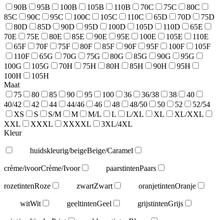
90B
95B
100B
105B
110B
70C
75C
80C
85C
90C
95C
100C
105C
110C
65D
70D
75D
80D
85D
90D
95D
100D
105D
110D
65E
70E
75E
80E
85E
90E
95E
100E
105E
110E
65F
70F
75F
80F
85F
90F
95F
100F
105F
110F
65G
70G
75G
80G
85G
90G
95G
100G
105G
70H
75H
80H
85H
90H
95H
100H
105H
Maat
75
80
85
90
95
100
36
36/38
38
40
40/42
42
44
44/46
46
48
48/50
50
52
52/54
XS
S
S/M
M
M/L
L
L/XL
XL
XL/XXL
XXL
XXXL
XXXXL
3XL/4XL
Kleur
huidskleurig/beige
Beige/Caramel
crème/ivoor
Crème/Ivoor
paarstinten
Paars
rozetinten
Roze
zwart
Zwart
oranjetinten
Oranje
wit
Wit
geeltinten
Geel
grijstinten
Grijs