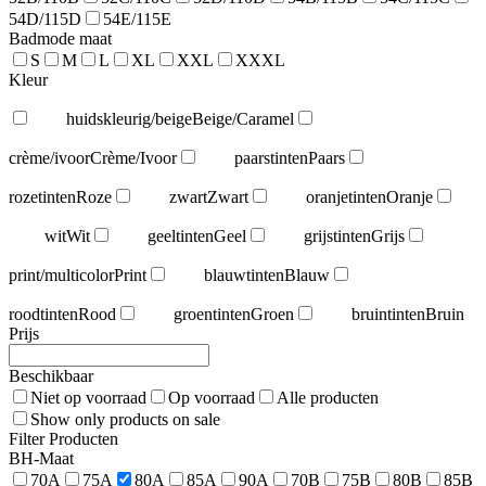
54D/115D
54E/115E
Badmode maat
S
M
L
XL
XXL
XXXL
Kleur
huidskleurig/beige
Beige/Caramel
crème/ivoor
Crème/Ivoor
paarstinten
Paars
rozetinten
Roze
zwart
Zwart
oranjetinten
Oranje
wit
Wit
geeltinten
Geel
grijstinten
Grijs
print/multicolor
Print
blauwtinten
Blauw
roodtinten
Rood
groentinten
Groen
bruintinten
Bruin
Prijs
Beschikbaar
Niet op voorraad
Op voorraad
Alle producten
Show only products on sale
Filter Producten
BH-Maat
70A
75A
80A
85A
90A
70B
75B
80B
85B