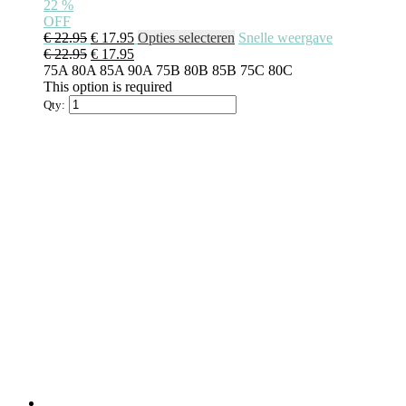
22
%
OFF
Oorspronkelijke
Huidige
Dit
€
22.95
€
17.95
Opties selecteren
Snelle weergave
prijs
Oorspronkelijke
prijs
Huidige
product
€
22.95
€
17.95
was:
prijs
is:
prijs
heeft
75A
80A
85A
90A
75B
80B
85B
75C
80C
€ 22.95.
was:
€ 17.95.
is:
meerdere
This option is required
€ 22.95.
€ 17.95.
variaties.
Qty:
Deze
optie
kan
gekozen
worden
op
de
productpagina