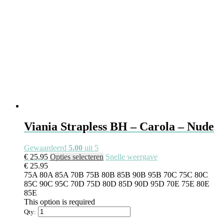
productpagina
Viania Strapless BH – Carola – Nude
Gewaardeerd
5.00
uit 5
Dit
€
25.95
Opties selecteren
Snelle weergave
product
€
25.95
heeft
75A
80A
85A
70B
75B
80B
85B
90B
95B
70C
75C
80C
meerdere
85C
90C
95C
70D
75D
80D
85D
90D
95D
70E
75E
80E
variaties.
85E
Deze
This option is required
optie
Qty:
kan