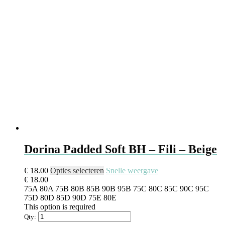
worden
op
de
productpagina
Dorina Padded Soft BH – Fili – Beige
Dit
€
18.00
Opties selecteren
Snelle weergave
product
€
18.00
heeft
75A
80A
75B
80B
85B
90B
95B
75C
80C
85C
90C
95C
meerdere
75D
80D
85D
90D
75E
80E
variaties.
This option is required
Deze
Qty:
optie