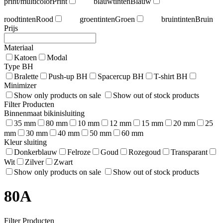
print/multicolor
Print
blauwtinten
Blauw
roodtinten
Rood
groentinten
Groen
bruintinten
Bruin
Prijs
Materiaal
Katoen
Modal
Type BH
Bralette
Push-up BH
Spacercup BH
T-shirt BH
Minimizer
Show only products on sale
Show out of stock products
Filter Producten
Binnenmaat bikinisluiting
35 mm
80 mm
10 mm
12 mm
15 mm
20 mm
25
mm
30 mm
40 mm
50 mm
60 mm
Kleur sluiting
Donkerblauw
Felroze
Goud
Rozegoud
Transparant
Wit
Zilver
Zwart
Show only products on sale
Show out of stock products
80A
Filter Producten