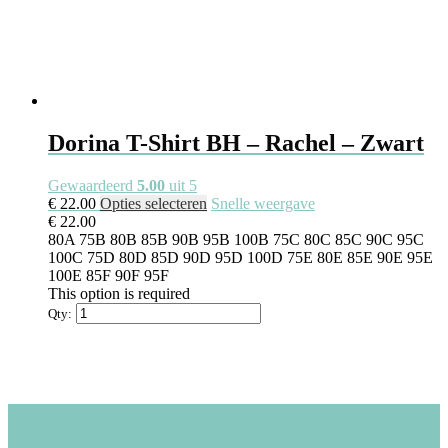
Dorina T-Shirt BH – Rachel – Zwart
Gewaardeerd
5.00
uit 5
Dit
€
22.00
Opties selecteren
Snelle weergave
product
€
22.00
heeft
80A
75B
80B
85B
90B
95B
100B
75C
80C
85C
90C
95C
meerdere
100C
75D
80D
85D
90D
95D
100D
75E
80E
85E
90E
95E
variaties.
100E
85F
90F
95F
Deze
This option is required
optie
Qty:
kan
gekozen
worden
op
de
productpagina