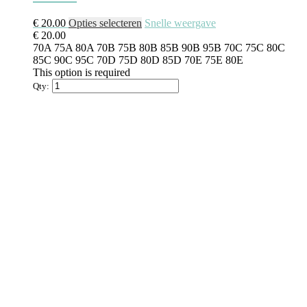
Dit
€
20.00
Opties selecteren
Snelle weergave
product
€
20.00
heeft
70A
75A
80A
70B
75B
80B
85B
90B
95B
70C
75C
80C
meerdere
85C
90C
95C
70D
75D
80D
85D
70E
75E
80E
variaties.
This option is required
Deze
Qty:
optie
kan
gekozen
worden
op
de
productpagina