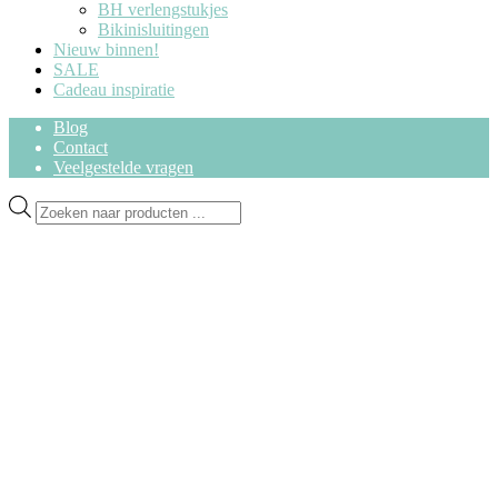
BH verlengstukjes
Bikinisluitingen
Nieuw binnen!
SALE
Cadeau inspiratie
Blog
Contact
Veelgestelde vragen
Ga
Ga
Producten
door
naar
zoeken
naar
de
navigatie
inhoud