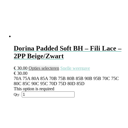
Dorina Padded Soft BH – Fili Lace –
2PP Beige/Zwart
Dit
€
30.00
Opties selecteren
Snelle weergave
product
€
30.00
heeft
70A
75A
80A
85A
70B
75B
80B
85B
90B
95B
70C
75C
meerdere
80C
85C
90C
95C
70D
75D
80D
85D
variaties.
This option is required
Deze
Qty:
optie
kan
gekozen
worden
op
de