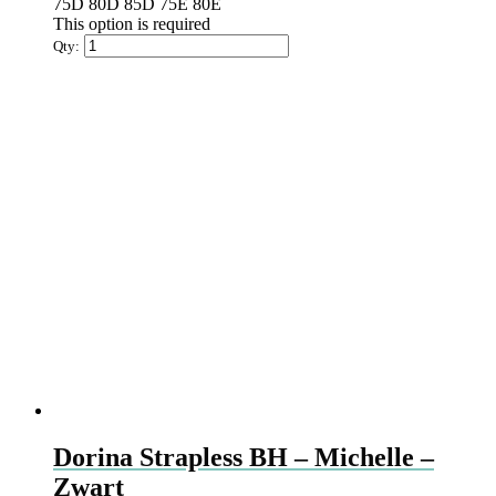
meerdere
75D
80D
85D
75E
80E
variaties.
This option is required
Deze
Qty:
optie
kan
gekozen
worden
op
de
productpagina
Dorina Strapless BH – Michelle –
Zwart