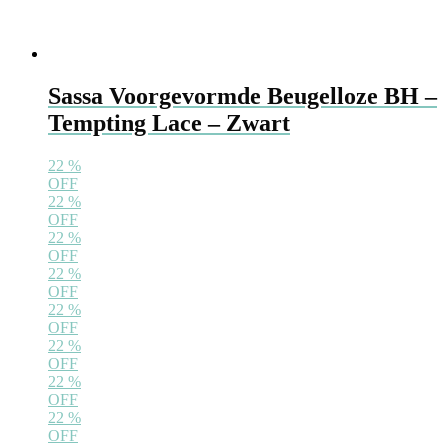
Sassa Voorgevormde Beugelloze BH –
Tempting Lace – Zwart
22
%
OFF
22
%
OFF
22
%
OFF
22
%
OFF
22
%
OFF
22
%
OFF
22
%
OFF
22
%
OFF