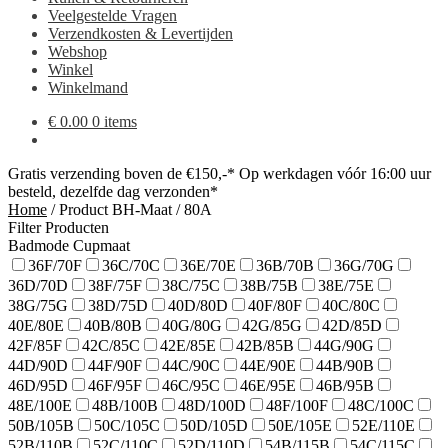
Veelgestelde Vragen
Verzendkosten & Levertijden
Webshop
Winkel
Winkelmand
€
0.00
0 items
Gratis verzending boven de €150,-*
Op werkdagen vóór 16:00 uur
besteld, dezelfde dag verzonden*
Home
/
Product BH-Maat
/
80A
Filter Producten
Badmode Cupmaat
36F/70F
36C/70C
36E/70E
36B/70B
36G/70G
36D/70D
38F/75F
38C/75C
38B/75B
38E/75E
38G/75G
38D/75D
40D/80D
40F/80F
40C/80C
40E/80E
40B/80B
40G/80G
42G/85G
42D/85D
42F/85F
42C/85C
42E/85E
42B/85B
44G/90G
44D/90D
44F/90F
44C/90C
44E/90E
44B/90B
46D/95D
46F/95F
46C/95C
46E/95E
46B/95B
48E/100E
48B/100B
48D/100D
48F/100F
48C/100C
50B/105B
50C/105C
50D/105D
50E/105E
52E/110E
52B/110B
52C/110C
52D/110D
54B/115B
54C/115C