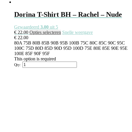
Dorina T-Shirt BH – Rachel – Nude
Gewaardeerd
3.00
uit 5
Dit
€
22.00
Opties selecteren
Snelle weergave
product
€
22.00
heeft
80A
75B
80B
85B
90B
95B
100B
75C
80C
85C
90C
95C
meerdere
100C
75D
80D
85D
90D
95D
100D
75E
80E
85E
90E
95E
variaties.
100E
85F
90F
95F
Deze
This option is required
optie
Qty:
kan
gekozen
worden
op
de
productpagina