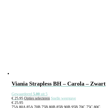
gekozen
worden
op
de
productpagina
Viania Strapless BH – Carola – Zwart
Gewaardeerd
5.00
uit 5
Dit
€
25.95
Opties selecteren
Snelle weergave
product
€
25.95
heeft
75A
80A
85A
70B
75B
80B
85B
90B
95B
70C
75C
80C