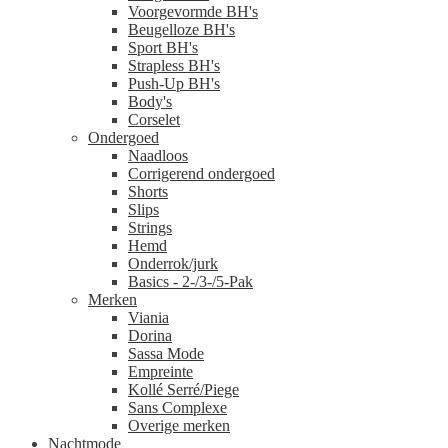
Voorgevormde BH's
Beugelloze BH's
Sport BH's
Strapless BH's
Push-Up BH's
Body's
Corselet
Ondergoed
Naadloos
Corrigerend ondergoed
Shorts
Slips
Strings
Hemd
Onderrok/jurk
Basics - 2-/3-/5-Pak
Merken
Viania
Dorina
Sassa Mode
Empreinte
Kollé Serré/Piege
Sans Complexe
Overige merken
Nachtmode