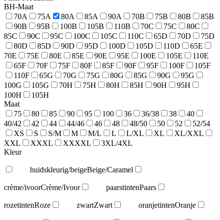
BH-Maat
70A
75A
80A
85A
90A
70B
75B
80B
85B
90B
95B
100B
105B
110B
70C
75C
80C
85C
90C
95C
100C
105C
110C
65D
70D
75D
80D
85D
90D
95D
100D
105D
110D
65E
70E
75E
80E
85E
90E
95E
100E
105E
110E
65F
70F
75F
80F
85F
90F
95F
100F
105F
110F
65G
70G
75G
80G
85G
90G
95G
100G
105G
70H
75H
80H
85H
90H
95H
100H
105H
Maat
75
80
85
90
95
100
36
36/38
38
40
40/42
42
44
44/46
46
48
48/50
50
52
52/54
XS
S
S/M
M
M/L
L
L/XL
XL
XL/XXL
XXL
XXXL
XXXXL
3XL/4XL
Kleur
huidskleurig/beige
Beige/Caramel
crème/ivoor
Crème/Ivoor
paarstinten
Paars
rozetinten
Roze
zwart
Zwart
oranjetinten
Oranje