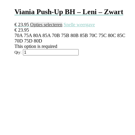
Viania Push-Up BH – Leni – Zwart
Dit
€
23.95
Opties selecteren
Snelle weergave
product
€
23.95
heeft
70A
75A
80A
85A
70B
75B
80B
85B
70C
75C
80C
85C
meerdere
70D
75D
80D
variaties.
This option is required
Deze
Qty:
optie
kan
gekozen
worden
op
de
productpagina