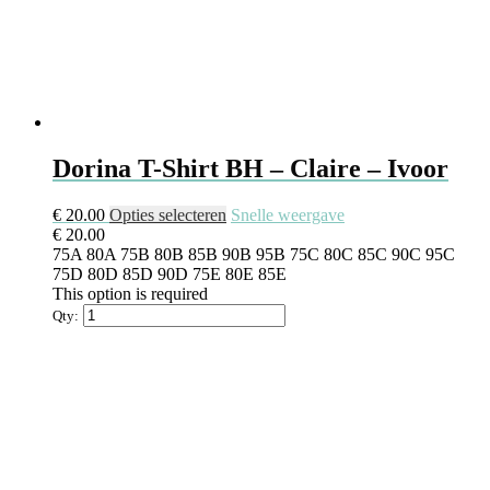
Dorina T-Shirt BH – Claire – Ivoor
Dit
€
20.00
Opties selecteren
Snelle weergave
product
€
20.00
heeft
75A
80A
75B
80B
85B
90B
95B
75C
80C
85C
90C
95C
meerdere
75D
80D
85D
90D
75E
80E
85E
variaties.
This option is required
Deze
Qty:
optie
kan
gekozen
worden
op
de
productpagina