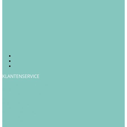
KLANTENSERVICE
Verzendkosten & Levertijd
Betalen
Cadeau & Inpakservice
Punten sparen
Ruilen & Retourneren
Veelgestelde vragen
Klachtenafhandeling
Cookiebeleid
Privacy Policy
Algemene Voorwaarden