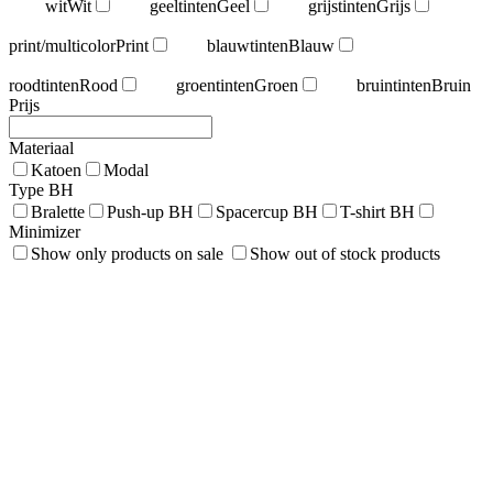
wit
Wit
geeltinten
Geel
grijstinten
Grijs
print/multicolor
Print
blauwtinten
Blauw
roodtinten
Rood
groentinten
Groen
bruintinten
Bruin
Prijs
Materiaal
Katoen
Modal
Type BH
Bralette
Push-up BH
Spacercup BH
T-shirt BH
Minimizer
Show only products on sale
Show out of stock products