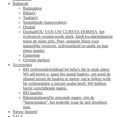
Badmode
Badpakken
Bikini's
Tankini's
Strandmode (pareo/rokjes)
Deidad
Dorina
HOU VAN UW CURVES DORINA, het
ecologisch verantwoorde merk, biedt kwaliteitslingerie
tegen de juiste prijs. Pure, sensuele lijnen voor
natuurlijke vrouwen, zelfverzekerd en uniek op hun
eigen manier.
Empreinte
Overige merken
Accessoires
BH verlengstukjes
Ideaal bij beha’s die te strak zitten.
Wij adviseren u, naast het aantal haakjes, om goed de
afstand tussen de haakjes te meten, om te kijken welk
bh verlengstukje u precies nodig heeft. Wij hebben
hierin verschillende maten.
BH bandjes
Bikinisluitingen
De getoonde maten, zijn de
“binnenmaten”, het gedeelte waar de stof doorheen
gaat.
Nieuw binnen!
SALE