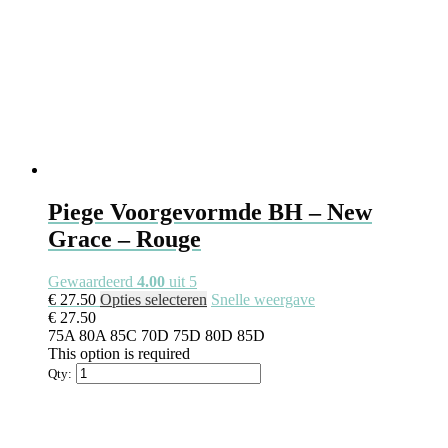
Piege Voorgevormde BH – New
Grace – Rouge
Gewaardeerd
4.00
uit 5
Dit
€
27.50
Opties selecteren
Snelle weergave
product
€
27.50
heeft
75A
80A
85C
70D
75D
80D
85D
meerdere
This option is required
variaties.
Qty:
Deze
optie
kan
gekozen