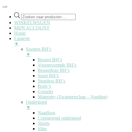
Producten
zoeken
WINKELWAGEN
MIJN ACCOUNT
Home
Lingerie
▼
Soorten BH’s
▼
Beugel BH’s
Voorgevormde BH’s
Beugelloze BH’s
Sport BH’s
Strapless BH’s
Body’s
Corselet
Maternity (Zwangerschap – Voeding)
Ondergoed
▼
Naadloos
Corrigerend ondergoed
Shorts
Slips