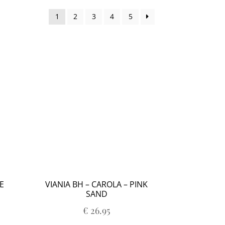
1
2
3
4
5
DE
VIANIA BH – CAROLA – PINK
SAND
€
26.95