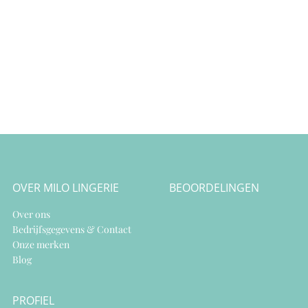
75C
95D
100F
80C
100D
85C
80E
90C
90E
95C
100E
100C
75F
75D
85G
80D
90G
85D
90D
95D
OVER MILO LINGERIE
BEOORDELINGEN
100D
75E
Over ons
80E
Bedrijfsgegevens & Contact
85E
Onze merken
90E
Blog
95E
75F
PROFIEL
80F