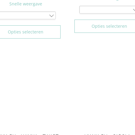
Snelle weergave
75B
75B
80B
Opties selecteren
80B
85B
Opties selecteren
85B
90B
90B
95B
95B
100B
100B
75C
75C
80C
80C
85C
85C
90C
90C
95C
95C
100C
100C
75D
70D
80D
75D
85D
80D
90D
85D
95D