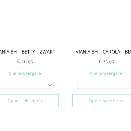
95F
90H
95C
100F
95H
100C
70G
100H
75D
75G
80D
80G
85D
85G
90D
90G
95D
ANIA BH – BETTY – ZWART
VIANIA BH – CAROLA – B
95G
100D
€
26.95
€
25.95
75E
80E
Snelle weergave
Snelle weergave
85E
90E
95E
75B
80B
100E
80B
85B
Opties selecteren
Opties selecteren
75F
85B
90B
80F
90B
100B
85F
95B
95C
90F
100B
85D
95F