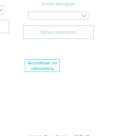
Snelle weergave
75B
80B
Opties selecteren
85B
90B
95B
100B
Beschikbaar via
75C
nabestelling
80C
85C
90C
95C
100C
70D
75D
80D
85D