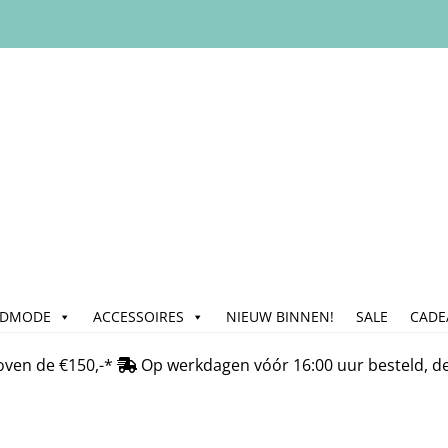
ADMODE
ACCESSOIRES
NIEUW BINNEN!
SALE
CADE
n
Bedrijfsgegevens & Contact
Betalen
Blog
Cadeau & Inpakse
oven de €150,-*
Op werkdagen vóór 16:00 uur besteld, d
Klachtafhandeling
Mijn account
My Account
Nieuwsbrief
On