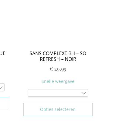
80D
85D
90D
95D
75E
80E
85E
LUE
SANS COMPLEXE BH – SO
90E
REFRESH – NOIR
95E
€
29.95
90F
95F
Snelle weergave
75D
80D
Opties selecteren
90D
95D
75E