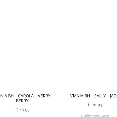
n bij Milo Lingerie
Retour melden
Ruilen & Retourneren
vertijden
Webshop
Winkel
Winkelmand
ANIA BH – CAROLA – VERRY
VIANIA BH – SALLY – JA
BERRY
€
26.95
€
26.95
Snelle weergave