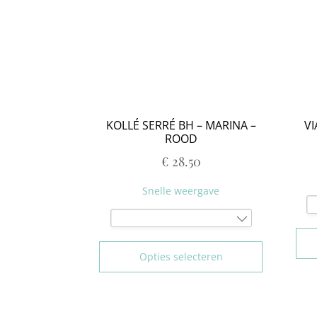
95C
100C
75D
80D
85D
90D
95D
KOLLÉ SERRÉ BH – MARINA –
VI
100D
ROOD
75E
€
28.50
80E
85E
Snelle weergave
90E
95E
100E
75B
75F
80B
Opties selecteren
80F
85B
85F
90B
90F
95B