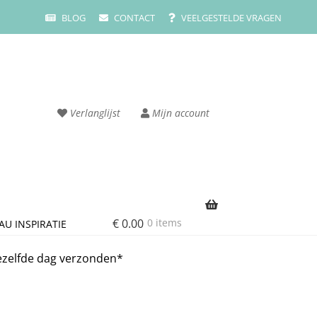
BLOG
CONTACT
VEELGESTELDE VRAGEN
Verlanglijst
Mijn account
€
0.00
0 items
AU INSPIRATIE
rvice
Cart
ezelfde dag verzonden*
ze merken