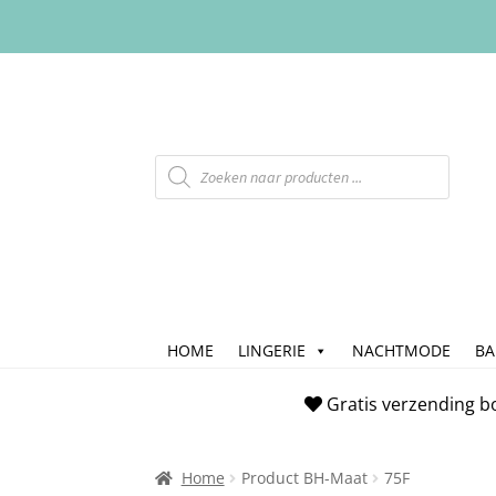
HOME
LINGERIE
NACHTMODE
B
Home
Afrekenen
Algemene Voorwaarde
Gratis verzending b
Checkout
Contact
Cookiebeleid (EU)
FAQ
Home
Product BH-Maat
75F