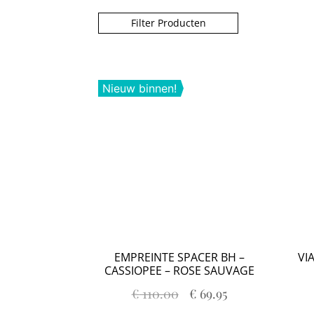
Over ons
Privacy Verklaring
Punten spare
Filter Producten
Veelgestelde Vragen
Verzendkosten & Le
Nieuw binnen!
EMPREINTE SPACER BH –
VI
CASSIOPEE – ROSE SAUVAGE
€
110.00
€
69.95