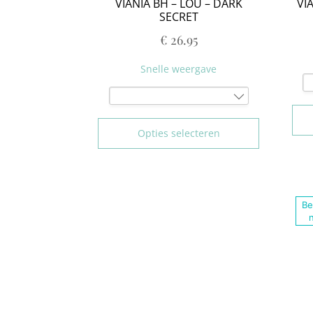
VIANIA BH – LOU – DARK
VI
SECRET
€
26.95
Snelle weergave
75B
80B
Opties selecteren
85B
90B
95B
100B
Be
75C
80C
85C
90C
95C
100C