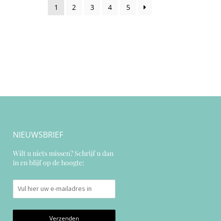
80E
1
2
3
4
5
85E
75F
NIEUWSBRIEF
Wilt u niets missen? Schrijf u dan
in en blijf op de hoogte: