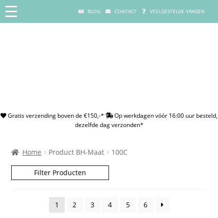
BLOG
CONTACT
VEELGESTELDE VRAGEN
Gratis verzending boven de €150,-*
Op werkdagen vóór 16:00 uur besteld,
dezelfde dag verzonden*
Home
Product BH-Maat
100C
Filter Producten
1
2
3
4
5
6