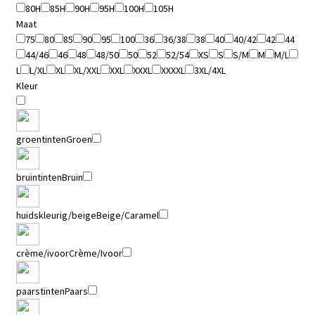
80H
85H
90H
95H
100H
105H
Maat
75
80
85
90
95
100
36
36/38
38
40
40/42
42
44
44/46
46
48
48/50
50
52
52/54
XS
S
S/M
M
M/L
L
L/XL
XL
XL/XXL
XXL
XXXL
XXXXL
3XL/4XL
Kleur
groentinten
Groen
bruintinten
Bruin
huidskleurig/beige
Beige/Caramel
crème/ivoor
Crème/Ivoor
paarstinten
Paars