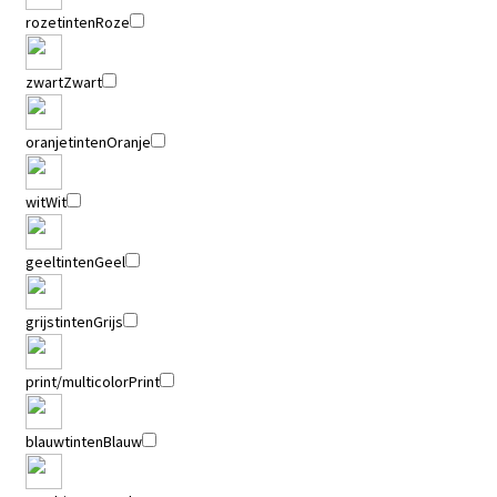
rozetinten
Roze
zwart
Zwart
oranjetinten
Oranje
wit
Wit
geeltinten
Geel
grijstinten
Grijs
print/multicolor
Print
blauwtinten
Blauw