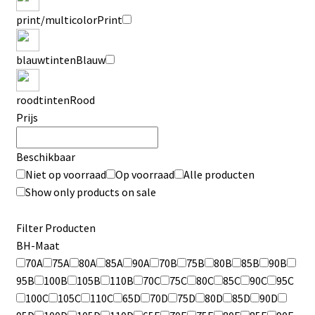
print/multicolor
Print
blauwtinten
Blauw
roodtinten
Rood
Prijs
Beschikbaar
Niet op voorraad
Op voorraad
Alle producten
Show only products on sale
Filter Producten
BH-Maat
70A
75A
80A
85A
90A
70B
75B
80B
85B
90B
95B
100B
105B
110B
70C
75C
80C
85C
90C
95C
100C
105C
110C
65D
70D
75D
80D
85D
90D