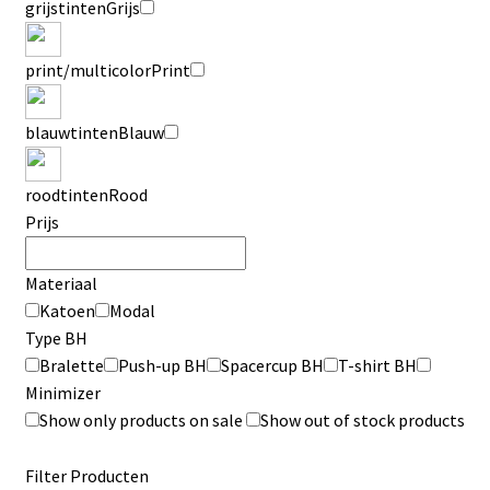
grijstinten
Grijs
print/multicolor
Print
blauwtinten
Blauw
roodtinten
Rood
Prijs
Materiaal
Katoen
Modal
Type BH
Bralette
Push-up BH
Spacercup BH
T-shirt BH
Minimizer
Show only products on sale
Show out of stock products
Filter Producten