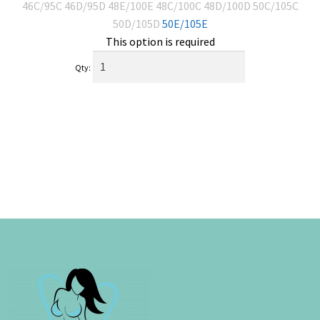
46C/95C
46D/95D
48E/100E
48C/100C
48D/100D
50C/105C
50D/105D
50E/105E
This option is required
Qty: