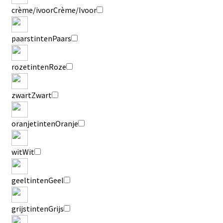
crème/ivoor
Crème/Ivoor
paarstinten
Paars
rozetinten
Roze
zwart
Zwart
oranjetinten
Oranje
wit
Wit
geeltinten
Geel
grijstinten
Grijs