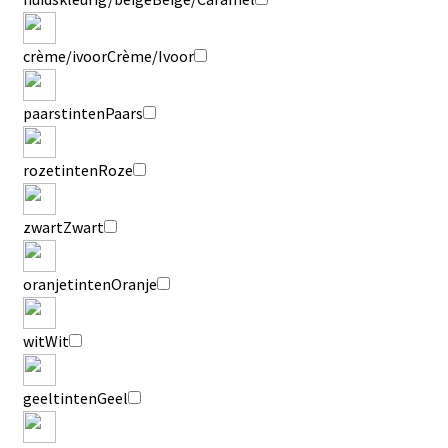
crème/ivoor
Crème/Ivoor
paarstinten
Paars
rozetinten
Roze
zwart
Zwart
oranjetinten
Oranje
wit
Wit
geeltinten
Geel