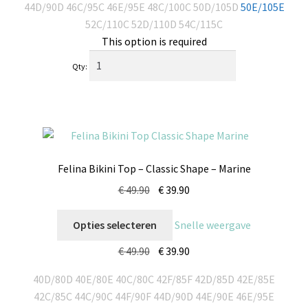
44D/90D
46C/95C
46E/95E
48C/100C
50D/105D
50E/105E
52C/110C
52D/110D
54C/115C
This option is required
Qty:
Felina Bikini Top – Classic Shape – Marine
€
49.90
€
39.90
Opties selecteren
Snelle weergave
€
49.90
€
39.90
40D/80D
40E/80E
40C/80C
42F/85F
42D/85D
42E/85E
42C/85C
44C/90C
44F/90F
44D/90D
44E/90E
46E/95E