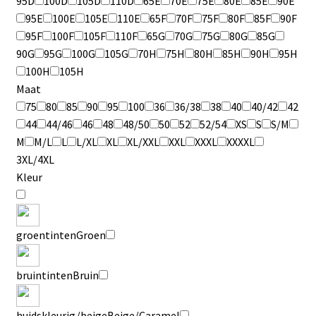
95D
100D
105D
110D
65E
70E
75E
80E
85E
90E
95E
100E
105E
110E
65F
70F
75F
80F
85F
90F
95F
100F
105F
110F
65G
70G
75G
80G
85G
90G
95G
100G
105G
70H
75H
80H
85H
90H
95H
100H
105H
Maat
75
80
85
90
95
100
36
36/38
38
40
40/42
42
44
44/46
46
48
48/50
50
52
52/54
XS
S
S/M
M
M/L
L
L/XL
XL
XL/XXL
XXL
XXXL
XXXXL
3XL/4XL
Kleur
groentinten
Groen
bruintinten
Bruin
huidskleurig/beige
Beige/Caramel