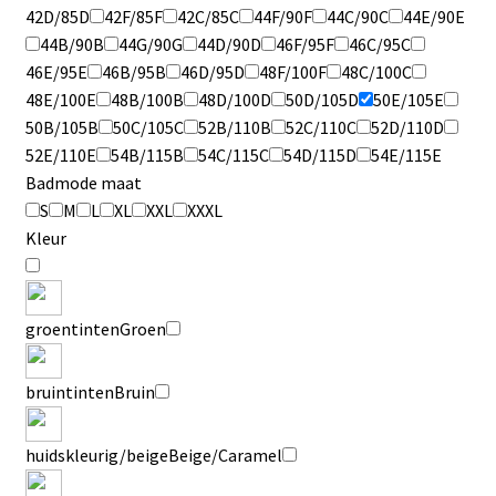
42D/85D
42F/85F
42C/85C
44F/90F
44C/90C
44E/90E
44B/90B
44G/90G
44D/90D
46F/95F
46C/95C
46E/95E
46B/95B
46D/95D
48F/100F
48C/100C
48E/100E
48B/100B
48D/100D
50D/105D
50E/105E
50B/105B
50C/105C
52B/110B
52C/110C
52D/110D
52E/110E
54B/115B
54C/115C
54D/115D
54E/115E
Badmode maat
S
M
L
XL
XXL
XXXL
Kleur
groentinten
Groen
bruintinten
Bruin
huidskleurig/beige
Beige/Caramel