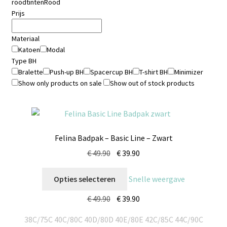
roodtinten
Rood
Prijs
Materiaal
Katoen
Modal
Type BH
Bralette
Push-up BH
Spacercup BH
T-shirt BH
Minimizer
Show only products on sale
Show out of stock products
Felina Badpak – Basic Line – Zwart
€
49.90
€
39.90
Opties selecteren
Snelle weergave
€
49.90
€
39.90
38C/75C
40C/80C
40D/80D
40E/80E
42C/85C
44C/90C