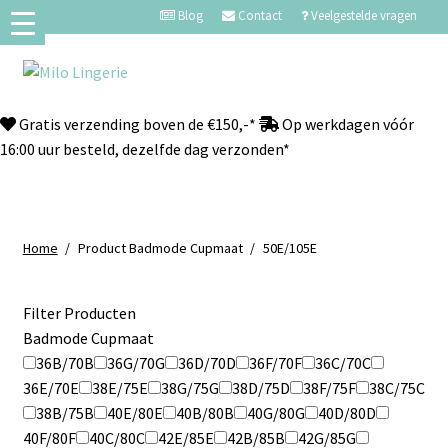
Blog
Contact
Veelgestelde vragen
Gratis verzending boven de €150,-*
Op werkdagen vóór
16:00 uur besteld, dezelfde dag verzonden*
Home
/
Product Badmode Cupmaat
/
50E/105E
Filter Producten
Badmode Cupmaat
36B/70B
36G/70G
36D/70D
36F/70F
36C/70C
36E/70E
38E/75E
38G/75G
38D/75D
38F/75F
38C/75C
38B/75B
40E/80E
40B/80B
40G/80G
40D/80D
40F/80F
40C/80C
42E/85E
42B/85B
42G/85G