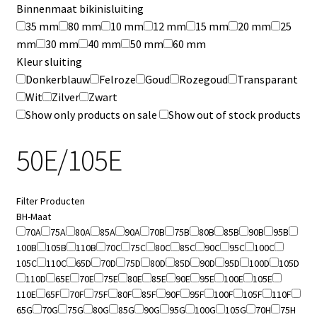
Binnenmaat bikinisluiting
35 mm
80 mm
10 mm
12 mm
15 mm
20 mm
25
mm
30 mm
40 mm
50 mm
60 mm
Kleur sluiting
Donkerblauw
Felroze
Goud
Rozegoud
Transparant
Wit
Zilver
Zwart
Show only products on sale
Show out of stock products
50E/105E
Filter Producten
BH-Maat
70A
75A
80A
85A
90A
70B
75B
80B
85B
90B
95B
100B
105B
110B
70C
75C
80C
85C
90C
95C
100C
105C
110C
65D
70D
75D
80D
85D
90D
95D
100D
105D
110D
65E
70E
75E
80E
85E
90E
95E
100E
105E
110E
65F
70F
75F
80F
85F
90F
95F
100F
105F
110F
65G
70G
75G
80G
85G
90G
95G
100G
105G
70H
75H